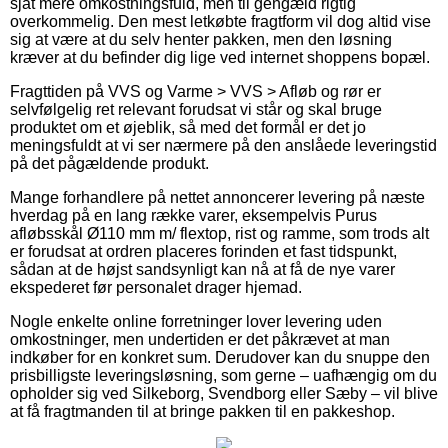
sjat mere omkostningsfuld, men til gengæld rigtig
overkommelig. Den mest letkøbte fragtform vil dog altid vise
sig at være at du selv henter pakken, men den løsning
kræver at du befinder dig lige ved internet shoppens bopæl.
Fragttiden på VVS og Varme > VVS > Afløb og rør er
selvfølgelig ret relevant forudsat vi står og skal bruge
produktet om et øjeblik, så med det formål er det jo
meningsfuldt at vi ser nærmere på den anslåede leveringstid
på det pågældende produkt.
Mange forhandlere på nettet annoncerer levering på næste
hverdag på en lang række varer, eksempelvis Purus
afløbsskål Ø110 mm m/ flextop, rist og ramme, som trods alt
er forudsat at ordren placeres forinden et fast tidspunkt,
sådan at de højst sandsynligt kan nå at få de nye varer
ekspederet før personalet drager hjemad.
Nogle enkelte online forretninger lover levering uden
omkostninger, men undertiden er det påkrævet at man
indkøber for en konkret sum. Derudover kan du snuppe den
prisbilligste leveringsløsning, som gerne – uafhængig om du
opholder sig ved Silkeborg, Svendborg eller Sæby – vil blive
at få fragtmanden til at bringe pakken til en pakkeshop.