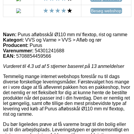
Besøg webshop
Navn:
Purus afløbsskål Ø110 mm m/ flextop, rist og ramme
Kategori:
VVS og Varme > VVS > Afløb og rør
Producent:
Purus
Varenummer:
54301241688
EAN:
5708854459566
Vurderet til
4.3
ud af 5 stjerner baseret på
13
anmeldelser
Temmelig mange internet webshops foreslår nu til dags
diverse forskellige leveringsmåder. Førstevalget hos mange
er i vore dage at få afleveret pakken hos en pakkeshop, hvor
det nemlig er ret fleksibelt for dig at kunne hente de bestilte
produkter når det passer ind i din hverdag. Den er nemlig ret
let gængelig, samt ofte tillige den mest prisbevidste type af
levering ved køb af Purus afløbsskål Ø110 mm m/ flextop,
rist og ramme.
Du bør ligeledes prøve at få varerne bragt til din bolig eller
ud til din arbejdsplads. Leveringstypen er gennemsnitligt en