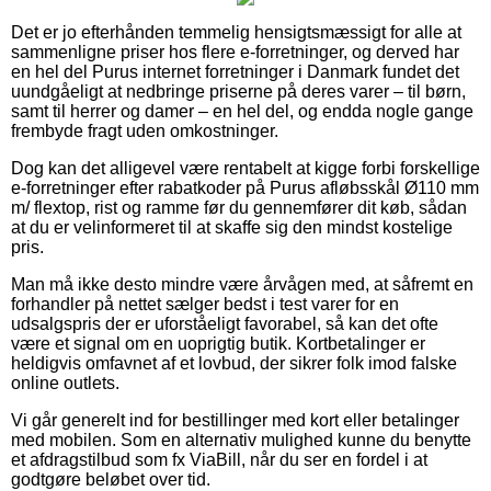
Det er jo efterhånden temmelig hensigtsmæssigt for alle at
sammenligne priser hos flere e-forretninger, og derved har
en hel del Purus internet forretninger i Danmark fundet det
uundgåeligt at nedbringe priserne på deres varer – til børn,
samt til herrer og damer – en hel del, og endda nogle gange
frembyde fragt uden omkostninger.
Dog kan det alligevel være rentabelt at kigge forbi forskellige
e-forretninger efter rabatkoder på Purus afløbsskål Ø110 mm
m/ flextop, rist og ramme før du gennemfører dit køb, sådan
at du er velinformeret til at skaffe sig den mindst kostelige
pris.
Man må ikke desto mindre være årvågen med, at såfremt en
forhandler på nettet sælger bedst i test varer for en
udsalgspris der er uforståeligt favorabel, så kan det ofte
være et signal om en uoprigtig butik. Kortbetalinger er
heldigvis omfavnet af et lovbud, der sikrer folk imod falske
online outlets.
Vi går generelt ind for bestillinger med kort eller betalinger
med mobilen. Som en alternativ mulighed kunne du benytte
et afdragstilbud som fx ViaBill, når du ser en fordel i at
godtgøre beløbet over tid.