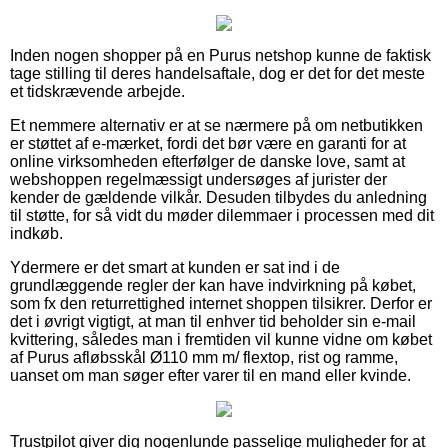
Inden nogen shopper på en Purus netshop kunne de faktisk
tage stilling til deres handelsaftale, dog er det for det meste
et tidskrævende arbejde.
Et nemmere alternativ er at se nærmere på om netbutikken
er støttet af e-mærket, fordi det bør være en garanti for at
online virksomheden efterfølger de danske love, samt at
webshoppen regelmæssigt undersøges af jurister der
kender de gældende vilkår. Desuden tilbydes du anledning
til støtte, for så vidt du møder dilemmaer i processen med dit
indkøb.
Ydermere er det smart at kunden er sat ind i de
grundlæggende regler der kan have indvirkning på købet,
som fx den returrettighed internet shoppen tilsikrer. Derfor er
det i øvrigt vigtigt, at man til enhver tid beholder sin e-mail
kvittering, således man i fremtiden vil kunne vidne om købet
af Purus afløbsskål Ø110 mm m/ flextop, rist og ramme,
uanset om man søger efter varer til en mand eller kvinde.
Trustpilot giver dig nogenlunde passelige muligheder for at