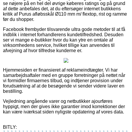
se nøjere på en hel del øvrige køberes ratings og på grund
af dette anbefales det, at du eftersøger internet butikkens
kritik af Purus afløbsskål Ø110 mm m/ flextop, rist og ramme
før du shopper.
Facebook frembyder tilsvarende ultra gode metoder til at få
indblik i internet forhandlerens kundetilfredshed. Desuden
ser vi mange e-butikker hvor du kan ytre en omtale af
virksomhedens service, hvilket tillige kan anvendes til
afvejning af hvor tilfredse kunderne er.
Hjemmesiden er finansieret af reklameindtægter. Vi har
samarbejdsaftaler med en gruppe forretninger på nettet når
vi formidler firmaernes tilbud, og indtjener provision under
forudsætning af at de besøgende vi sender videre laver en
bestilling.
Vejledning angående varer og netbutikker ajourføres
hyppigt, men der gives ikke garantier imod korrektioner der
kan være iværksat siden nyligste opdatering af vores data.
BITLY: