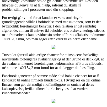
nødvendige knowhow om de gældende bestemmelser. Desuden
tilbydes du genvej til at få hjælp, såfremt du skulle få
problemstillinger i processen med din shopping.
For øvrigt går vi ind for at kunden er vaks omkring de
grundlæggende vilkår i forbindelse med transaktionen, som fx den
byttepolitik forretningen benytter. I den relation er det samtidig
afgørende, at man til enhver tid beholder ens ordrekvittering, således
man fremadrettet kan bevidne sin ordre af Purus afløbsrist m/ ramme
140/154,2 mm, om man søger efter varer til en herre eller dame.
Trustpilot fører til altid ærlige chancer for at inspicere forskellige
nuværende forbrugeres evalueringer og af den grund er det klogt, at
du evaluerer internet forretningens bedømmelser af Purus afløbsrist
m/ ramme 140/154,2 mm forud for at du lægger din bestilling.
Facebook genererer på samme måde altid habile chancer for at få
kendskab til online firmaets kundefokus. I øvrigt ses en del online
firmaer som gør det muligt at offentliggøre en omtale af deres
købsoplevelse, hvilket tilmed burde benyttes til at vurdere
kundetilfredsheden.