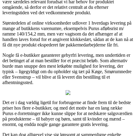
være særdeles relevant forudsat vi har behov for produktet
omgående, så derfor er det relativt centralt at du efterser
leveringstiden ved det vedkommende produkt.
Størstedelen af online virksomheder udlover 1 hverdags levering på
mange af butikkens varenumre, eksempelvis Purus afløbsrist m/
ramme 140/154,2 mm, men vær vagtsom da det afhænger af at
handlen laves forud for et angivent klokkeslæt, sådan at de kan nå at
få dit nye produkt ekspederet før pakkemedarbejderne får fri.
Nogle få e-butikker garanterer gebyrfri levering, men undertiden er
det betinget af at man bestiller for et præcist beløb. Som alternativ
burde man snuppe den mest letkøbte mulighed for levering, der
typisk – ligegyldigt om du opholder sig tæt på Køge, Smørumnedre
eller Svenstrup – vil blive at få leveret din bestilling til et
afhentningssted.
Det er i dag vældig ligetil for forbrugerne at finde frem til de bedste
priser hos flere e-butikker, og med det motiv har en lang række
Purus e-forretninger ikke kunne slippe for at nedskære salgsværdien
på produkterne – til babyer og børn, samt til kvinder og mænd –
enormt, og endda nogle gange garantere gratis levering.
Det kan dog alligevel vise sig lønsomt at sammenligne enkelte