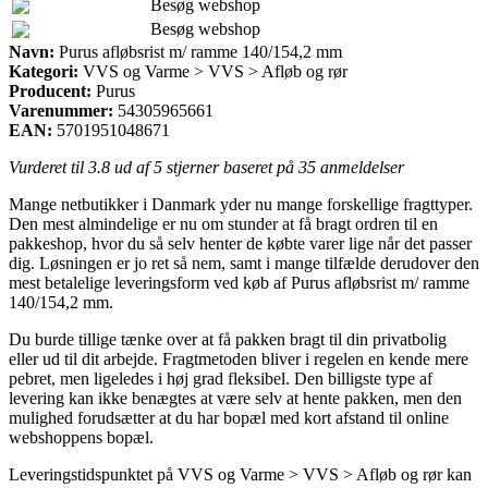
Besøg webshop
Besøg webshop
Navn:
Purus afløbsrist m/ ramme 140/154,2 mm
Kategori:
VVS og Varme > VVS > Afløb og rør
Producent:
Purus
Varenummer:
54305965661
EAN:
5701951048671
Vurderet til
3.8
ud af 5 stjerner baseret på
35
anmeldelser
Mange netbutikker i Danmark yder nu mange forskellige fragttyper.
Den mest almindelige er nu om stunder at få bragt ordren til en
pakkeshop, hvor du så selv henter de købte varer lige når det passer
dig. Løsningen er jo ret så nem, samt i mange tilfælde derudover den
mest betalelige leveringsform ved køb af Purus afløbsrist m/ ramme
140/154,2 mm.
Du burde tillige tænke over at få pakken bragt til din privatbolig
eller ud til dit arbejde. Fragtmetoden bliver i regelen en kende mere
pebret, men ligeledes i høj grad fleksibel. Den billigste type af
levering kan ikke benægtes at være selv at hente pakken, men den
mulighed forudsætter at du har bopæl med kort afstand til online
webshoppens bopæl.
Leveringstidspunktet på VVS og Varme > VVS > Afløb og rør kan