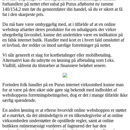
forhandlere på nettet efter rabat på Purus afløbsrist m/ ramme
140/154,2 mm før du gennemfører din handel, så du er sikret at få
fat i den skarpeste pris.
Du må bare være omhyggelig med, at i tilfælde af at en online
webshop afsætter deres produkter for en udsalgspris der virker
ubegribelig favorabel, kunne det undertiden være en indikation på
en falsk internet butik. Handler med kort er i hvert fald omsluttet af
et lovbud, der redder os imod uærlige forretninger på nettet.
Vi slår generelt et slag for kortbetalinger eller mobilbetaling.
Alternativt kan du udnytte en løsning på afbetaling som f.eks.
ViaBill, såfremt du tilstræber at finansiere beløbet senere.
Forinden folk handler på en Purus internet virksomhed kunne man
for at være på den sikre side gøre sig bekendt med indholdet af
webshoppens forretningsbetingelser, dog er det i mange tilfælde ikke
særlig spændende.
En anden løsning er at efterse hvorvidt online webshoppen er støttet
af e-mærket, da det almindeligvis er en tilkendegivelse af at online
virksomheden understøtter de opstillede regler, samt at online
butikken rutinemæssigt vurderes af fagmænd der har den