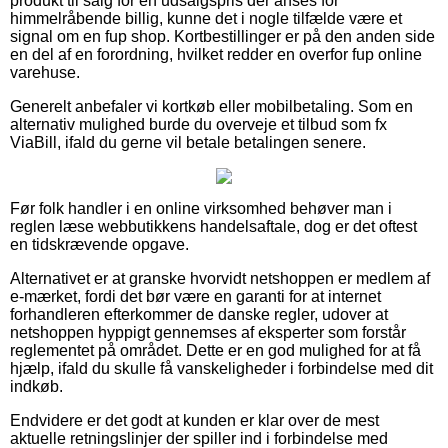
produkt til salg for en udsalgspris der anses for
himmelråbende billig, kunne det i nogle tilfælde være et
signal om en fup shop. Kortbestillinger er på den anden side
en del af en forordning, hvilket redder en overfor fup online
varehuse.
Generelt anbefaler vi kortkøb eller mobilbetaling. Som en
alternativ mulighed burde du overveje et tilbud som fx
ViaBill, ifald du gerne vil betale betalingen senere.
Før folk handler i en online virksomhed behøver man i
reglen læse webbutikkens handelsaftale, dog er det oftest
en tidskrævende opgave.
Alternativet er at granske hvorvidt netshoppen er medlem af
e-mærket, fordi det bør være en garanti for at internet
forhandleren efterkommer de danske regler, udover at
netshoppen hyppigt gennemses af eksperter som forstår
reglementet på området. Dette er en god mulighed for at få
hjælp, ifald du skulle få vanskeligheder i forbindelse med dit
indkøb.
Endvidere er det godt at kunden er klar over de mest
aktuelle retningslinjer der spiller ind i forbindelse med