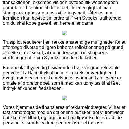
transaktionen, eksempelvis den byttepolitik webshoppen
garanterer. I relation til det er det tilmed vigtigt, at man
stadigvæk opbevarer ens kvitteringsmail, således man i
fremtiden kan bevise sin ordre af Prym Syboks, uafhængig
om du skal købe gave til en herre eller dame.
Trustpilot resulterer i en række anstændige muligheder for at
eftersøge diverse tidligere køberes reflektioner og på grund
af dette er det smart, at du undersøger netshoppens
vurderinger af Prym Syboks forinden du køber.
Facebook tilbyder dig tilsvarende i højeste grad relevante
genveje til at få indtryk af online firmaets troværdighed. I
øvrigt møder vi en række netshops hvor man kan levere en
omtale af ordreforløbet, som tilmed kan udnyttes til at få et
indtryk af kundetilfredsheden.
Vores hjemmeside finansieres af reklameindtægter. Vi har et
fast samarbejde med en del online butikker idet vi fremviser
butikkernes tilbud, og tager imod godtgørelse for så vidt de
personer vi sender videre gennemfører et indkøb.