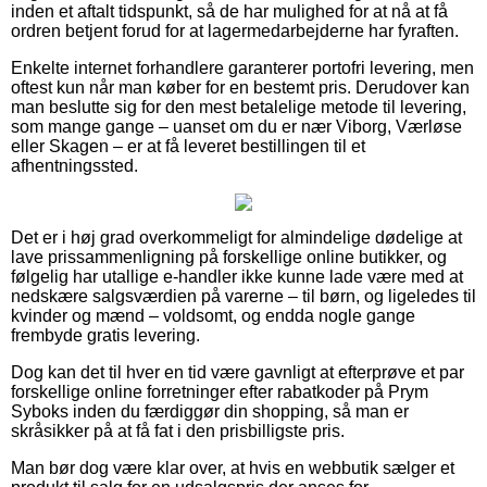
inden et aftalt tidspunkt, så de har mulighed for at nå at få
ordren betjent forud for at lagermedarbejderne har fyraften.
Enkelte internet forhandlere garanterer portofri levering, men
oftest kun når man køber for en bestemt pris. Derudover kan
man beslutte sig for den mest betalelige metode til levering,
som mange gange – uanset om du er nær Viborg, Værløse
eller Skagen – er at få leveret bestillingen til et
afhentningssted.
Det er i høj grad overkommeligt for almindelige dødelige at
lave prissammenligning på forskellige online butikker, og
følgelig har utallige e-handler ikke kunne lade være med at
nedskære salgsværdien på varerne – til børn, og ligeledes til
kvinder og mænd – voldsomt, og endda nogle gange
frembyde gratis levering.
Dog kan det til hver en tid være gavnligt at efterprøve et par
forskellige online forretninger efter rabatkoder på Prym
Syboks inden du færdiggør din shopping, så man er
skråsikker på at få fat i den prisbilligste pris.
Man bør dog være klar over, at hvis en webbutik sælger et