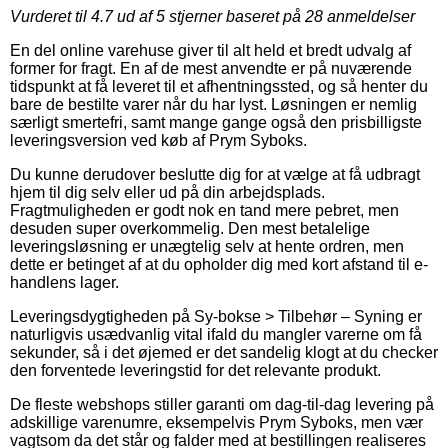
Vurderet til
4.7
ud af 5 stjerner baseret på
28
anmeldelser
En del online varehuse giver til alt held et bredt udvalg af
former for fragt. En af de mest anvendte er på nuværende
tidspunkt at få leveret til et afhentningssted, og så henter du
bare de bestilte varer når du har lyst. Løsningen er nemlig
særligt smertefri, samt mange gange også den prisbilligste
leveringsversion ved køb af Prym Syboks.
Du kunne derudover beslutte dig for at vælge at få udbragt
hjem til dig selv eller ud på din arbejdsplads.
Fragtmuligheden er godt nok en tand mere pebret, men
desuden super overkommelig. Den mest betalelige
leveringsløsning er unægtelig selv at hente ordren, men
dette er betinget af at du opholder dig med kort afstand til e-
handlens lager.
Leveringsdygtigheden på Sy-bokse > Tilbehør – Syning er
naturligvis usædvanlig vital ifald du mangler varerne om få
sekunder, så i det øjemed er det sandelig klogt at du checker
den forventede leveringstid for det relevante produkt.
De fleste webshops stiller garanti om dag-til-dag levering på
adskillige varenumre, eksempelvis Prym Syboks, men vær
vagtsom da det står og falder med at bestillingen realiseres