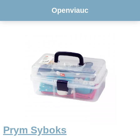
Openviauc
Prym Syboks