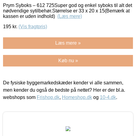
Prym Syboks – 612 725Super god og enkel syboks til alt det
nødvendige sytilbehør.Størrelse er 33 x 20 x 15(Bemærk at
kassen er uden indhold)
(Læs mere)
195
kr.
(Vis fragtpris)
Læs mere »
Køb nu »
De fysiske byggemarkedskæder kender vi alle sammen,
men kender du også de bedste på nettet? Her er der bl.a.
webshops som
Frishop.dk
,
Homeshop.dk
og
10-4.dk
.