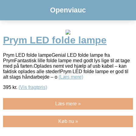
Openviauc
Prym LED folde lampe
Prym LED folde lampeGenial LED folde lampe fra
PrymFantastisk lille folde lampe med godt lys lige til at tage
med på farten.Oplades nemt ved hjælp af usb kabel – kan
faktisk oplades alle steder!Prym LED folde lampe er god til
alt slags håndarbejde – o
(Læs mere)
395
kr.
(Vis fragtpris)
Læs mere »
Køb nu »