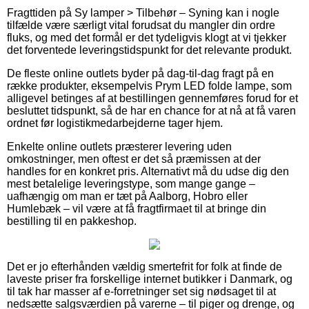
Fragttiden på Sy lamper > Tilbehør – Syning kan i nogle
tilfælde være særligt vital forudsat du mangler din ordre
fluks, og med det formål er det tydeligvis klogt at vi tjekker
det forventede leveringstidspunkt for det relevante produkt.
De fleste online outlets byder på dag-til-dag fragt på en
række produkter, eksempelvis Prym LED folde lampe, som
alligevel betinges af at bestillingen gennemføres forud for et
besluttet tidspunkt, så de har en chance for at nå at få varen
ordnet før logistikmedarbejderne tager hjem.
Enkelte online outlets præsterer levering uden
omkostninger, men oftest er det så præmissen at der
handles for en konkret pris. Alternativt må du udse dig den
mest betalelige leveringstype, som mange gange –
uafhængig om man er tæt på Aalborg, Hobro eller
Humlebæk – vil være at få fragtfirmaet til at bringe din
bestilling til en pakkeshop.
Det er jo efterhånden vældig smertefrit for folk at finde de
laveste priser fra forskellige internet butikker i Danmark, og
til tak har masser af e-forretninger set sig nødsaget til at
nedsætte salgsværdien på varerne – til piger og drenge, og