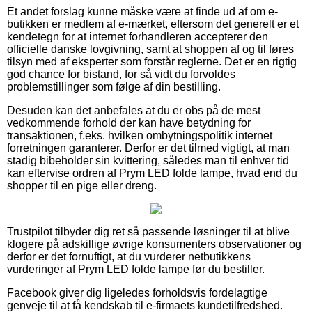
Et andet forslag kunne måske være at finde ud af om e-
butikken er medlem af e-mærket, eftersom det generelt er et
kendetegn for at internet forhandleren accepterer den
officielle danske lovgivning, samt at shoppen af og til føres
tilsyn med af eksperter som forstår reglerne. Det er en rigtig
god chance for bistand, for så vidt du forvoldes
problemstillinger som følge af din bestilling.
Desuden kan det anbefales at du er obs på de mest
vedkommende forhold der kan have betydning for
transaktionen, f.eks. hvilken ombytningspolitik internet
forretningen garanterer. Derfor er det tilmed vigtigt, at man
stadig bibeholder sin kvittering, således man til enhver tid
kan eftervise ordren af Prym LED folde lampe, hvad end du
shopper til en pige eller dreng.
Trustpilot tilbyder dig ret så passende løsninger til at blive
klogere på adskillige øvrige konsumenters observationer og
derfor er det fornuftigt, at du vurderer netbutikkens
vurderinger af Prym LED folde lampe før du bestiller.
Facebook giver dig ligeledes forholdsvis fordelagtige
genveje til at få kendskab til e-firmaets kundetilfredshed.