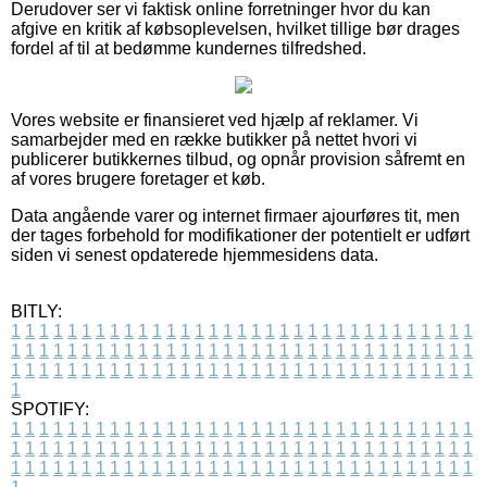
Derudover ser vi faktisk online forretninger hvor du kan
afgive en kritik af købsoplevelsen, hvilket tillige bør drages
fordel af til at bedømme kundernes tilfredshed.
Vores website er finansieret ved hjælp af reklamer. Vi
samarbejder med en række butikker på nettet hvori vi
publicerer butikkernes tilbud, og opnår provision såfremt en
af vores brugere foretager et køb.
Data angående varer og internet firmaer ajourføres tit, men
der tages forbehold for modifikationer der potentielt er udført
siden vi senest opdaterede hjemmesidens data.
BITLY:
1
1
1
1
1
1
1
1
1
1
1
1
1
1
1
1
1
1
1
1
1
1
1
1
1
1
1
1
1
1
1
1
1
1
1
1
1
1
1
1
1
1
1
1
1
1
1
1
1
1
1
1
1
1
1
1
1
1
1
1
1
1
1
1
1
1
1
1
1
1
1
1
1
1
1
1
1
1
1
1
1
1
1
1
1
1
1
1
1
1
1
1
1
1
1
1
1
1
1
1
SPOTIFY:
1
1
1
1
1
1
1
1
1
1
1
1
1
1
1
1
1
1
1
1
1
1
1
1
1
1
1
1
1
1
1
1
1
1
1
1
1
1
1
1
1
1
1
1
1
1
1
1
1
1
1
1
1
1
1
1
1
1
1
1
1
1
1
1
1
1
1
1
1
1
1
1
1
1
1
1
1
1
1
1
1
1
1
1
1
1
1
1
1
1
1
1
1
1
1
1
1
1
1