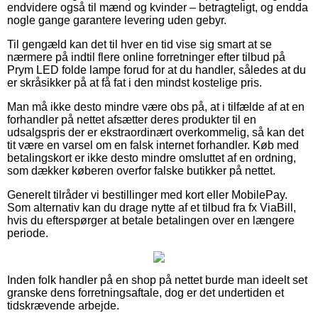
endvidere også til mænd og kvinder – betragteligt, og endda
nogle gange garantere levering uden gebyr.
Til gengæld kan det til hver en tid vise sig smart at se
nærmere på indtil flere online forretninger efter tilbud på
Prym LED folde lampe forud for at du handler, således at du
er skråsikker på at få fat i den mindst kostelige pris.
Man må ikke desto mindre være obs på, at i tilfælde af at en
forhandler på nettet afsætter deres produkter til en
udsalgspris der er ekstraordinært overkommelig, så kan det
tit være en varsel om en falsk internet forhandler. Køb med
betalingskort er ikke desto mindre omsluttet af en ordning,
som dækker køberen overfor falske butikker på nettet.
Generelt tilråder vi bestillinger med kort eller MobilePay.
Som alternativ kan du drage nytte af et tilbud fra fx ViaBill,
hvis du efterspørger at betale betalingen over en længere
periode.
Inden folk handler på en shop på nettet burde man ideelt set
granske dens forretningsaftale, dog er det undertiden et
tidskrævende arbejde.