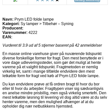
Navn:
Prym LED folde lampe
Kategori:
Sy lamper > Tilbehør – Syning
Producent:
Varenummer:
4222
EAN:
Vurderet til
3.9
ud af 5 stjerner baseret på
42
anmeldelser
En masse online varehuse giver på nuværende tidspunkt
diverse forskellige former for fragt. Den mest benyttede er i
vore dage udleveringssteder, som gør det muligt at hente
varerne på et valgfrit tidspunkt. Fragtmetoden er nemlig
virkelig let, samt i mange tilfælde endvidere den mest
letkøbte form for fragt ved køb af Prym LED folde lampe.
Du kan endvidere prøve at få ordren bragt til hvor du bor
eller til hvor du arbejder. Fragttypen viser sig sædvanligvis
en anelse mindre prisbillig, men også virkelig smertefri. Den
mest letkøbte løsning til levering vil dog altid være at du selv
henter varerne, men den mulighed afhænger af at du
opholder dig nær netbutikkens hjemsted.