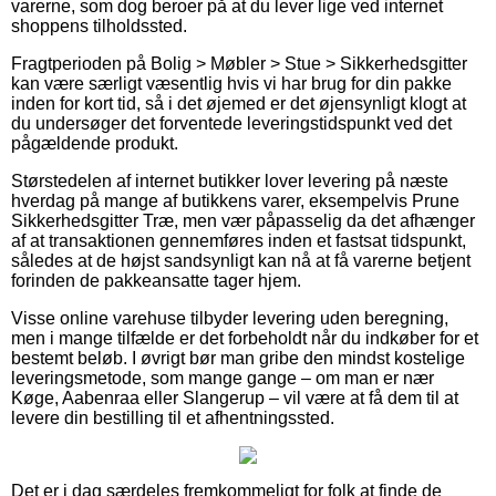
varerne, som dog beroer på at du lever lige ved internet
shoppens tilholdssted.
Fragtperioden på Bolig > Møbler > Stue > Sikkerhedsgitter
kan være særligt væsentlig hvis vi har brug for din pakke
inden for kort tid, så i det øjemed er det øjensynligt klogt at
du undersøger det forventede leveringstidspunkt ved det
pågældende produkt.
Størstedelen af internet butikker lover levering på næste
hverdag på mange af butikkens varer, eksempelvis Prune
Sikkerhedsgitter Træ, men vær påpasselig da det afhænger
af at transaktionen gennemføres inden et fastsat tidspunkt,
således at de højst sandsynligt kan nå at få varerne betjent
forinden de pakkeansatte tager hjem.
Visse online varehuse tilbyder levering uden beregning,
men i mange tilfælde er det forbeholdt når du indkøber for et
bestemt beløb. I øvrigt bør man gribe den mindst kostelige
leveringsmetode, som mange gange – om man er nær
Køge, Aabenraa eller Slangerup – vil være at få dem til at
levere din bestilling til et afhentningssted.
Det er i dag særdeles fremkommeligt for folk at finde de