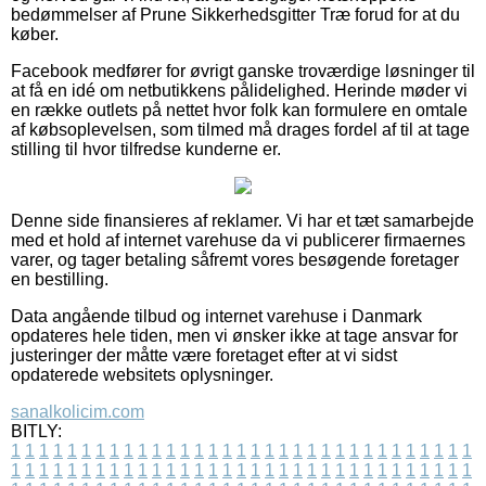
bedømmelser af Prune Sikkerhedsgitter Træ forud for at du
køber.
Facebook medfører for øvrigt ganske troværdige løsninger til
at få en idé om netbutikkens pålidelighed. Herinde møder vi
en række outlets på nettet hvor folk kan formulere en omtale
af købsoplevelsen, som tilmed må drages fordel af til at tage
stilling til hvor tilfredse kunderne er.
Denne side finansieres af reklamer. Vi har et tæt samarbejde
med et hold af internet varehuse da vi publicerer firmaernes
varer, og tager betaling såfremt vores besøgende foretager
en bestilling.
Data angående tilbud og internet varehuse i Danmark
opdateres hele tiden, men vi ønsker ikke at tage ansvar for
justeringer der måtte være foretaget efter at vi sidst
opdaterede websitets oplysninger.
sanalkolicim.com
BITLY:
1
1
1
1
1
1
1
1
1
1
1
1
1
1
1
1
1
1
1
1
1
1
1
1
1
1
1
1
1
1
1
1
1
1
1
1
1
1
1
1
1
1
1
1
1
1
1
1
1
1
1
1
1
1
1
1
1
1
1
1
1
1
1
1
1
1