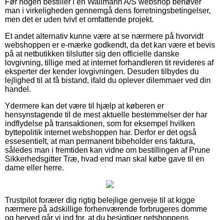
Før nogen bestiller i en Wallmann A/S webshop behøver
man i virkeligheden gennemgå dens forretningsbetingelser,
men det er uden tvivl et omfattende projekt.
Et andet alternativ kunne være at se nærmere på hvorvidt
webshoppen er e-mærke godkendt, da det kan være et bevis
på at netbutikken tilslutter sig den officielle danske
lovgivning, tillige med at internet forhandleren tit revideres af
eksperter der kender lovgivningen. Desuden tilbydes du
lejlighed til at få bistand, ifald du oplever dilemmaer ved din
handel.
Ydermere kan det være til hjælp at køberen er
hensynstagende til de mest aktuelle bestemmelser der har
indflydelse på transaktionen, som for eksempel hvilken
byttepolitik internet webshoppen har. Derfor er det også
essesentielt, at man permanent bibeholder ens faktura,
således man i fremtiden kan vidne om bestillingen af Prune
Sikkerhedsgitter Træ, hvad end man skal købe gave til en
dame eller herre.
Trustpilot forærer dig rigtig belejlige genveje til at kigge
nærmere på adskillige forhenværende forbrugeres domme
og herved går vi ind for, at du besigtiger netshoppens