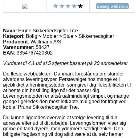
Besøg webshop
Navn:
Prune Sikkerhedsgitter Træ
Kategori:
Bolig > Møbler > Stue > Sikkerhedsgitter
Producent:
Wallmann A/S
Varenummer:
58427
EAN:
3354767420302
Vurderet til
4.1
ud af 5 stjerner baseret på
20
anmeldelser
De fleste webbutikker i Danmark foreslår nu om stunder
alverdens leveringstyper. Førstevalget hos mange er i
øjeblikket afhentningssteder, som giver dig fleksibiliteten til
at hente din bestilling lige når det passer dig.
Leveringsmetoden er altså ualmindeligt simpel, og mange
gange ligeledes den mest letkøbte mulighed for fragt ved
køb af Prune Sikkerhedsgitter Træ.
Du kunne ligeledes overveje at vælge levering til din
adresse eller ud til dit arbejde. Leveringsformen viser sig
gerne en tand dyrere, men ydermere særligt enkel. Den
billigste fragtløsning vil dog altid være at du selv henter