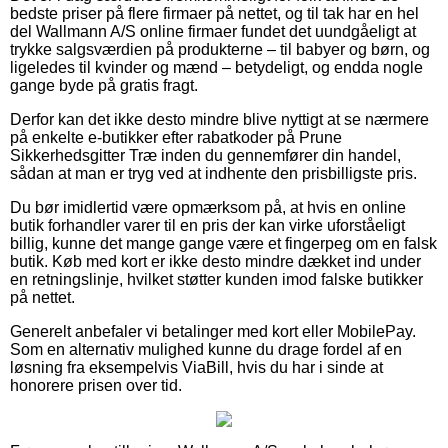
bedste priser på flere firmaer på nettet, og til tak har en hel
del Wallmann A/S online firmaer fundet det uundgåeligt at
trykke salgsværdien på produkterne – til babyer og børn, og
ligeledes til kvinder og mænd – betydeligt, og endda nogle
gange byde på gratis fragt.
Derfor kan det ikke desto mindre blive nyttigt at se nærmere
på enkelte e-butikker efter rabatkoder på Prune
Sikkerhedsgitter Træ inden du gennemfører din handel,
sådan at man er tryg ved at indhente den prisbilligste pris.
Du bør imidlertid være opmærksom på, at hvis en online
butik forhandler varer til en pris der kan virke uforståeligt
billig, kunne det mange gange være et fingerpeg om en falsk
butik. Køb med kort er ikke desto mindre dækket ind under
en retningslinje, hvilket støtter kunden imod falske butikker
på nettet.
Generelt anbefaler vi betalinger med kort eller MobilePay.
Som en alternativ mulighed kunne du drage fordel af en
løsning fra eksempelvis ViaBill, hvis du har i sinde at
honorere prisen over tid.