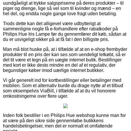
uundgåeligt at trykke salgspriserne på deres produkter – til
piger og drenge, lige så vel som til kvinder og mænd – en
hel del, og endda nogle gange love fragt uden betaling.
Trods dette kan det alligevel være udbytterigt at
sammenligne nogle få e-forhandlere efter rabatkoder på
Philips Hue Iris Lampe før du gennemfører dit køb, sådan at
du er usvigeligt sikker på at få fat i den billigste pris.
Man må blot huske på, at i tilfælde af at en e-shop frembyder
produkter til en pris der kan ses som uendeligt letkøbt, så er
det tit være et tegn på en uægte internet butik. Bestillinger
med kort er ikke desto mindre en del af et regulativ, der
begunstiger køber imod uærlige internet butikker.
Vi går generelt ind for kortbestillinger eller betalinger med
mobilen. Som et alternativ burde du drage nytte af et tilbud
som eksempelvis ViaBill, i tilfælde af at du vil honorere
omkostningerne over flere uger.
Inden folk bestiller i en Philips Hue webshop kunne man for
at være på den sikre side gennemløbe butikkens
handelsbetingelser, men det er normalt et omfattende