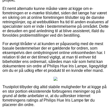
projekt.
Et nemt alternativ kunne måske være at kigge om e-
forretningen er e-mærke tilsluttet, siden det længe har været
en sikring om at online forretningen tilslutter sig de danske
retningslinjer, og at webbutikken fra tid til anden evalueres af
specialister som er inde i bestemmelserne på området. Dette
er desuden en god anledning til at blive assisteret, ifald du
forvoldes problemstillinger ved din bestilling.
For øvrigt tilråder vi at kunden er påpasselig med de mest
basale bestemmelser der er gældende for ordren, som
eksempelvis den ombytningsret online virksomheden har. I
relation til det er det tilmed vigtigt, at man til enhver tid
bibeholder ens ordremail, således man når som helst kan
dokumentere sin ordre af Philips Hue Iris Lampe, ligegyldigt
om du er på udkig efter et produkt til en kvinde eller mand.
Trustpilot tilbyder dig altid stabile muligheder for at kigge på
en stor portion eksisterende forbrugeres meninger og på
grund af dette anbefaler vi, at du udforsker internet
forretningens ratings af Philips Hue Iris Lampe før du
placerer din ordre.