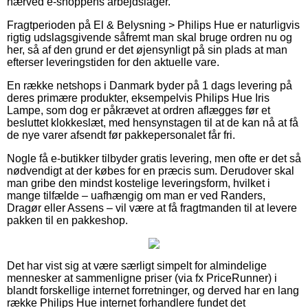
nærved e-shoppens arbejdslager.
Fragtperioden på El & Belysning > Philips Hue er naturligvis
rigtig udslagsgivende såfremt man skal bruge ordren nu og
her, så af den grund er det øjensynligt på sin plads at man
efterser leveringstiden for den aktuelle vare.
En række netshops i Danmark byder på 1 dags levering på
deres primære produkter, eksempelvis Philips Hue Iris
Lampe, som dog er påkrævet at ordren aflægges før et
besluttet klokkeslæt, med hensynstagen til at de kan nå at få
de nye varer afsendt før pakkepersonalet får fri.
Nogle få e-butikker tilbyder gratis levering, men ofte er det så
nødvendigt at der købes for en præcis sum. Derudover skal
man gribe den mindst kostelige leveringsform, hvilket i
mange tilfælde – uafhængig om man er ved Randers,
Dragør eller Assens – vil være at få fragtmanden til at levere
pakken til en pakkeshop.
Det har vist sig at være særligt simpelt for almindelige
mennesker at sammenligne priser (via fx PriceRunner) i
blandt forskellige internet forretninger, og derved har en lang
række Philips Hue internet forhandlere fundet det