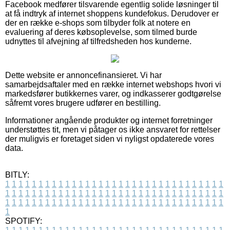
Facebook medfører tilsvarende egentlig solide løsninger til
at få indtryk af internet shoppens kundefokus. Derudover er
der en række e-shops som tilbyder folk at notere en
evaluering af deres købsoplevelse, som tilmed burde
udnyttes til afvejning af tilfredsheden hos kunderne.
Dette website er annoncefinansieret. Vi har
samarbejdsaftaler med en række internet webshops hvori vi
markedsfører butikkernes varer, og indkasserer godtgørelse
såfremt vores brugere udfører en bestilling.
Informationer angående produkter og internet forretninger
understøttes tit, men vi påtager os ikke ansvaret for rettelser
der muligvis er foretaget siden vi nyligst opdaterede vores
data.
BITLY:
1
1
1
1
1
1
1
1
1
1
1
1
1
1
1
1
1
1
1
1
1
1
1
1
1
1
1
1
1
1
1
1
1
1
1
1
1
1
1
1
1
1
1
1
1
1
1
1
1
1
1
1
1
1
1
1
1
1
1
1
1
1
1
1
1
1
1
1
1
1
1
1
1
1
1
1
1
1
1
1
1
1
1
1
1
1
1
1
1
1
1
1
1
1
1
1
1
1
1
1
SPOTIFY: