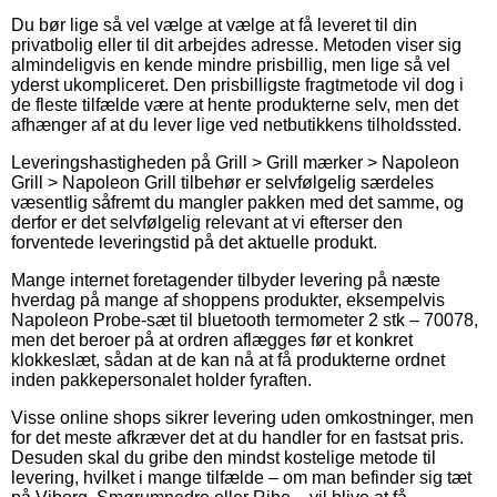
Du bør lige så vel vælge at vælge at få leveret til din
privatbolig eller til dit arbejdes adresse. Metoden viser sig
almindeligvis en kende mindre prisbillig, men lige så vel
yderst ukompliceret. Den prisbilligste fragtmetode vil dog i
de fleste tilfælde være at hente produkterne selv, men det
afhænger af at du lever lige ved netbutikkens tilholdssted.
Leveringshastigheden på Grill > Grill mærker > Napoleon
Grill > Napoleon Grill tilbehør er selvfølgelig særdeles
væsentlig såfremt du mangler pakken med det samme, og
derfor er det selvfølgelig relevant at vi efterser den
forventede leveringstid på det aktuelle produkt.
Mange internet foretagender tilbyder levering på næste
hverdag på mange af shoppens produkter, eksempelvis
Napoleon Probe-sæt til bluetooth termometer 2 stk – 70078,
men det beroer på at ordren aflægges før et konkret
klokkeslæt, sådan at de kan nå at få produkterne ordnet
inden pakkepersonalet holder fyraften.
Visse online shops sikrer levering uden omkostninger, men
for det meste afkræver det at du handler for en fastsat pris.
Desuden skal du gribe den mindst kostelige metode til
levering, hvilket i mange tilfælde – om man befinder sig tæt