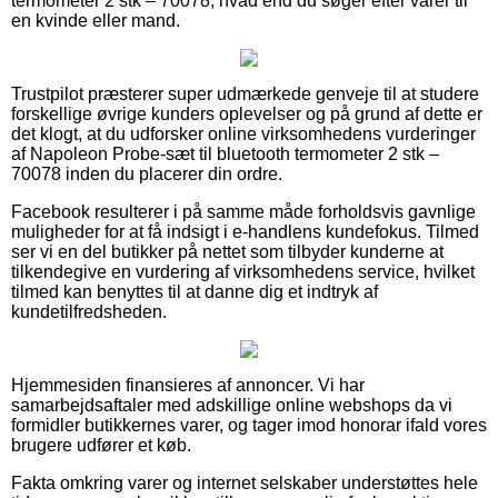
termometer 2 stk – 70078, hvad end du søger efter varer til
en kvinde eller mand.
Trustpilot præsterer super udmærkede genveje til at studere
forskellige øvrige kunders oplevelser og på grund af dette er
det klogt, at du udforsker online virksomhedens vurderinger
af Napoleon Probe-sæt til bluetooth termometer 2 stk –
70078 inden du placerer din ordre.
Facebook resulterer i på samme måde forholdsvis gavnlige
muligheder for at få indsigt i e-handlens kundefokus. Tilmed
ser vi en del butikker på nettet som tilbyder kunderne at
tilkendegive en vurdering af virksomhedens service, hvilket
tilmed kan benyttes til at danne dig et indtryk af
kundetilfredsheden.
Hjemmesiden finansieres af annoncer. Vi har
samarbejdsaftaler med adskillige online webshops da vi
formidler butikkernes varer, og tager imod honorar ifald vores
brugere udfører et køb.
Fakta omkring varer og internet selskaber understøttes hele