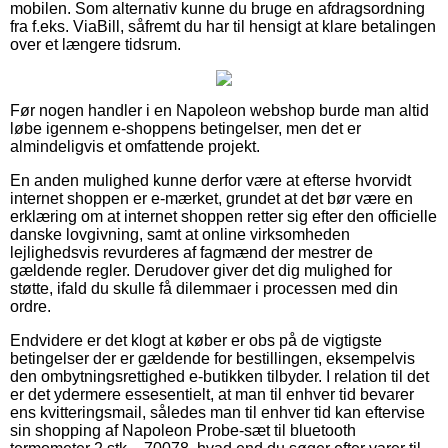
mobilen. Som alternativ kunne du bruge en afdragsordning
fra f.eks. ViaBill, såfremt du har til hensigt at klare betalingen
over et længere tidsrum.
Før nogen handler i en Napoleon webshop burde man altid
løbe igennem e-shoppens betingelser, men det er
almindeligvis et omfattende projekt.
En anden mulighed kunne derfor være at efterse hvorvidt
internet shoppen er e-mærket, grundet at det bør være en
erklæring om at internet shoppen retter sig efter den officielle
danske lovgivning, samt at online virksomheden
lejlighedsvis revurderes af fagmænd der mestrer de
gældende regler. Derudover giver det dig mulighed for
støtte, ifald du skulle få dilemmaer i processen med din
ordre.
Endvidere er det klogt at køber er obs på de vigtigste
betingelser der er gældende for bestillingen, eksempelvis
den ombytningsrettighed e-butikken tilbyder. I relation til det
er det ydermere essesentielt, at man til enhver tid bevarer
ens kvitteringsmail, således man til enhver tid kan eftervise
sin shopping af Napoleon Probe-sæt til bluetooth