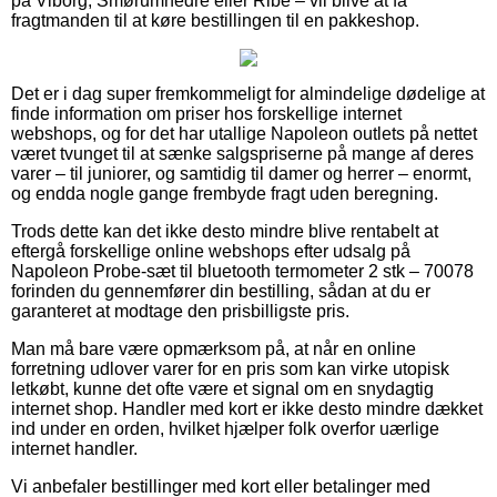
på Viborg, Smørumnedre eller Ribe – vil blive at få
fragtmanden til at køre bestillingen til en pakkeshop.
Det er i dag super fremkommeligt for almindelige dødelige at
finde information om priser hos forskellige internet
webshops, og for det har utallige Napoleon outlets på nettet
været tvunget til at sænke salgspriserne på mange af deres
varer – til juniorer, og samtidig til damer og herrer – enormt,
og endda nogle gange frembyde fragt uden beregning.
Trods dette kan det ikke desto mindre blive rentabelt at
eftergå forskellige online webshops efter udsalg på
Napoleon Probe-sæt til bluetooth termometer 2 stk – 70078
forinden du gennemfører din bestilling, sådan at du er
garanteret at modtage den prisbilligste pris.
Man må bare være opmærksom på, at når en online
forretning udlover varer for en pris som kan virke utopisk
letkøbt, kunne det ofte være et signal om en snydagtig
internet shop. Handler med kort er ikke desto mindre dækket
ind under en orden, hvilket hjælper folk overfor uærlige
internet handler.
Vi anbefaler bestillinger med kort eller betalinger med