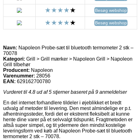
Besøg webshop
Besøg webshop
Navn:
Napoleon Probe-sæt til bluetooth termometer 2 stk –
70078
Kategori:
Grill > Grill mærker > Napoleon Grill > Napoleon
Grill tilbehør
Producent:
Napoleon
Varenummer:
28056
EAN:
629162700780
Vurderet til
4.8
ud af 5 stjerner baseret på
9
anmeldelser
En del internet forhandlere tildeler i øjeblikket et bredt
udvalg af metoder til levering. Den mest almindelige er p.t.
afhentningssteder, fordi det er ekstremt fleksibelt at kunne
hente dine varer på et selvvalgt tidspunkt. Fragtmetoden er
altså super simpel, og tit ydermere den mindst kostelige
leveringsform ved køb af Napoleon Probe-sæt til bluetooth
termometer 2 stk – 70078.