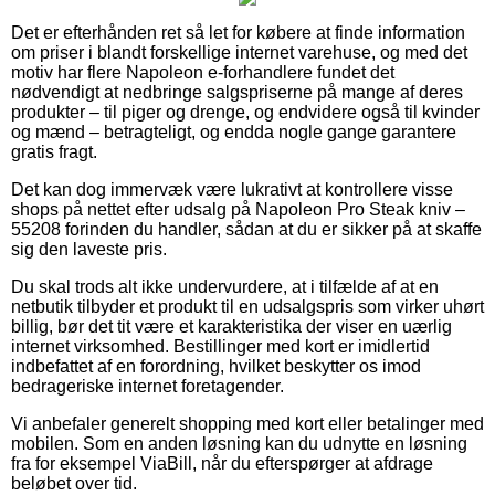
Det er efterhånden ret så let for købere at finde information
om priser i blandt forskellige internet varehuse, og med det
motiv har flere Napoleon e-forhandlere fundet det
nødvendigt at nedbringe salgspriserne på mange af deres
produkter – til piger og drenge, og endvidere også til kvinder
og mænd – betragteligt, og endda nogle gange garantere
gratis fragt.
Det kan dog immervæk være lukrativt at kontrollere visse
shops på nettet efter udsalg på Napoleon Pro Steak kniv –
55208 forinden du handler, sådan at du er sikker på at skaffe
sig den laveste pris.
Du skal trods alt ikke undervurdere, at i tilfælde af at en
netbutik tilbyder et produkt til en udsalgspris som virker uhørt
billig, bør det tit være et karakteristika der viser en uærlig
internet virksomhed. Bestillinger med kort er imidlertid
indbefattet af en forordning, hvilket beskytter os imod
bedrageriske internet foretagender.
Vi anbefaler generelt shopping med kort eller betalinger med
mobilen. Som en anden løsning kan du udnytte en løsning
fra for eksempel ViaBill, når du efterspørger at afdrage
beløbet over tid.