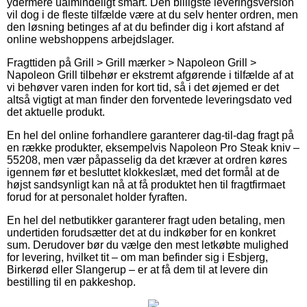
ydermere ualmindeligt smart. Den billigste leveringsversion
vil dog i de fleste tilfælde være at du selv henter ordren, men
den løsning betinges af at du befinder dig i kort afstand af
online webshoppens arbejdslager.
Fragttiden på Grill > Grill mærker > Napoleon Grill >
Napoleon Grill tilbehør er ekstremt afgørende i tilfælde af at
vi behøver varen inden for kort tid, så i det øjemed er det
altså vigtigt at man finder den forventede leveringsdato ved
det aktuelle produkt.
En hel del online forhandlere garanterer dag-til-dag fragt på
en række produkter, eksempelvis Napoleon Pro Steak kniv –
55208, men vær påpasselig da det kræver at ordren køres
igennem før et besluttet klokkeslæt, med det formål at de
højst sandsynligt kan nå at få produktet hen til fragtfirmaet
forud for at personalet holder fyraften.
En hel del netbutikker garanterer fragt uden betaling, men
undertiden forudsætter det at du indkøber for en konkret
sum. Derudover bør du vælge den mest letkøbte mulighed
for levering, hvilket tit – om man befinder sig i Esbjerg,
Birkerød eller Slangerup – er at få dem til at levere din
bestilling til en pakkeshop.