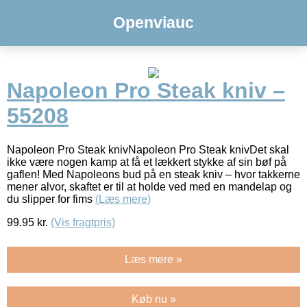
Openviauc
Napoleon Pro Steak kniv –
55208
Napoleon Pro Steak knivNapoleon Pro Steak knivDet skal
ikke være nogen kamp at få et lækkert stykke af sin bøf på
gaflen! Med Napoleons bud på en steak kniv – hvor takkerne
mener alvor, skaftet er til at holde ved med en mandelap og
du slipper for fims
(Læs mere)
99.95
kr.
(Vis fragtpris)
Læs mere »
Køb nu »