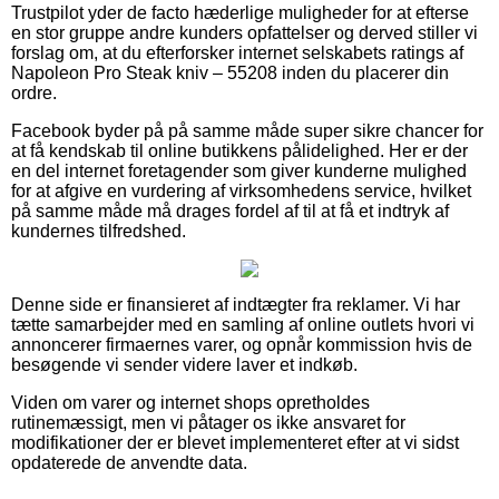
Trustpilot yder de facto hæderlige muligheder for at efterse
en stor gruppe andre kunders opfattelser og derved stiller vi
forslag om, at du efterforsker internet selskabets ratings af
Napoleon Pro Steak kniv – 55208 inden du placerer din
ordre.
Facebook byder på på samme måde super sikre chancer for
at få kendskab til online butikkens pålidelighed. Her er der
en del internet foretagender som giver kunderne mulighed
for at afgive en vurdering af virksomhedens service, hvilket
på samme måde må drages fordel af til at få et indtryk af
kundernes tilfredshed.
Denne side er finansieret af indtægter fra reklamer. Vi har
tætte samarbejder med en samling af online outlets hvori vi
annoncerer firmaernes varer, og opnår kommission hvis de
besøgende vi sender videre laver et indkøb.
Viden om varer og internet shops opretholdes
rutinemæssigt, men vi påtager os ikke ansvaret for
modifikationer der er blevet implementeret efter at vi sidst
opdaterede de anvendte data.