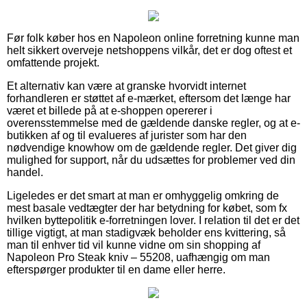
Før folk køber hos en Napoleon online forretning kunne man
helt sikkert overveje netshoppens vilkår, det er dog oftest et
omfattende projekt.
Et alternativ kan være at granske hvorvidt internet
forhandleren er støttet af e-mærket, eftersom det længe har
været et billede på at e-shoppen opererer i
overensstemmelse med de gældende danske regler, og at e-
butikken af og til evalueres af jurister som har den
nødvendige knowhow om de gældende regler. Det giver dig
mulighed for support, når du udsættes for problemer ved din
handel.
Ligeledes er det smart at man er omhyggelig omkring de
mest basale vedtægter der har betydning for købet, som fx
hvilken byttepolitik e-forretningen lover. I relation til det er det
tillige vigtigt, at man stadigvæk beholder ens kvittering, så
man til enhver tid vil kunne vidne om sin shopping af
Napoleon Pro Steak kniv – 55208, uafhængig om man
efterspørger produkter til en dame eller herre.