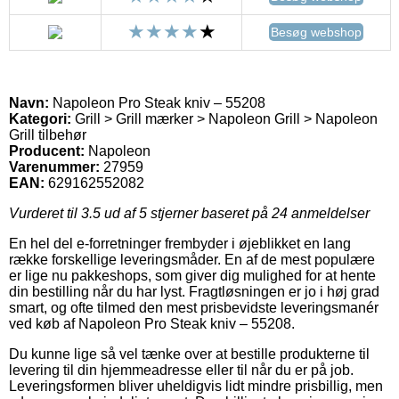
Besøg webshop
Navn:
Napoleon Pro Steak kniv – 55208
Kategori:
Grill > Grill mærker > Napoleon Grill > Napoleon
Grill tilbehør
Producent:
Napoleon
Varenummer:
27959
EAN:
629162552082
Vurderet til
3.5
ud af 5 stjerner baseret på
24
anmeldelser
En hel del e-forretninger frembyder i øjeblikket en lang
række forskellige leveringsmåder. En af de mest populære
er lige nu pakkeshops, som giver dig mulighed for at hente
din bestilling når du har lyst. Fragtløsningen er jo i høj grad
smart, og ofte tilmed den mest prisbevidste leveringsmanér
ved køb af Napoleon Pro Steak kniv – 55208.
Du kunne lige så vel tænke over at bestille produkterne til
levering til din hjemmeadresse eller til når du er på job.
Leveringsformen bliver uheldigvis lidt mindre prisbillig, men