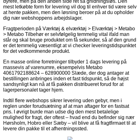
dyrere, men på den anden side ret så gnidningsløs. Den
mest letkøbte form for levering vil dog til enhver tid være selv
at hente pakken, men den løsning beroer på at du opholder
dig nær webshoppens arbejdslager.
Fragtperioden på Værktøj & elværktøj > Elværktøj > Metabo
> Metabo Tilbehør er selvfølgelig temmelig vital ifald man
står og skal bruge produktet om få sekunder, så af den grund
er det temmelig væsentligt at vi checker leveringstidspunktet
for det vedkommende produkt.
En masse online forretninger tilbyder 1 dags levering på
massevis af varenumre, eksempelvis Metabo
4061792188624 – 628900000 Slæde, der dog antager at
bestillingen anbringes inden et fast tidspunkt, så de højst
sandsynligt kan nå at få pakken distribueret forud for at
lagerpersonalet tager hjem.
Indtil flere webshops sikrer levering uden gebyr, men i
reglen under forudsætning af at man aftager for en fastsat
pris. I øvrigt burde man udse dig den mest betalelige
mulighed for fragt, der oftest – hvad end du befinder sig nær
Hørsholm, Hobro eller Sæby – vil blive at få fragtfirmaet til at
levere din pakke til et afhentningssted.