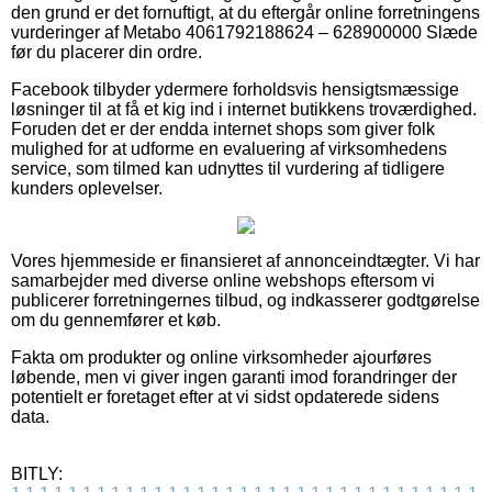
den grund er det fornuftigt, at du eftergår online forretningens
vurderinger af Metabo 4061792188624 – 628900000 Slæde
før du placerer din ordre.
Facebook tilbyder ydermere forholdsvis hensigtsmæssige
løsninger til at få et kig ind i internet butikkens troværdighed.
Foruden det er der endda internet shops som giver folk
mulighed for at udforme en evaluering af virksomhedens
service, som tilmed kan udnyttes til vurdering af tidligere
kunders oplevelser.
Vores hjemmeside er finansieret af annonceindtægter. Vi har
samarbejder med diverse online webshops eftersom vi
publicerer forretningernes tilbud, og indkasserer godtgørelse
om du gennemfører et køb.
Fakta om produkter og online virksomheder ajourføres
løbende, men vi giver ingen garanti imod forandringer der
potentielt er foretaget efter at vi sidst opdaterede sidens
data.
BITLY: