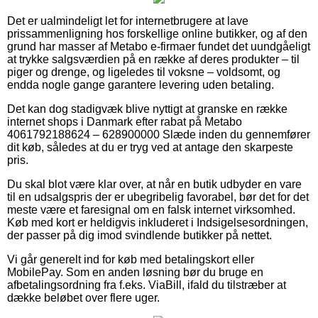
Det er ualmindeligt let for internetbrugere at lave
prissammenligning hos forskellige online butikker, og af den
grund har masser af Metabo e-firmaer fundet det uundgåeligt
at trykke salgsværdien på en række af deres produkter – til
piger og drenge, og ligeledes til voksne – voldsomt, og
endda nogle gange garantere levering uden betaling.
Det kan dog stadigvæk blive nyttigt at granske en række
internet shops i Danmark efter rabat på Metabo
4061792188624 – 628900000 Slæde inden du gennemfører
dit køb, således at du er tryg ved at antage den skarpeste
pris.
Du skal blot være klar over, at når en butik udbyder en vare
til en udsalgspris der er ubegribelig favorabel, bør det for det
meste være et faresignal om en falsk internet virksomhed.
Køb med kort er heldigvis inkluderet i Indsigelsesordningen,
der passer på dig imod svindlende butikker på nettet.
Vi går generelt ind for køb med betalingskort eller
MobilePay. Som en anden løsning bør du bruge en
afbetalingsordning fra f.eks. ViaBill, ifald du tilstræber at
dække beløbet over flere uger.