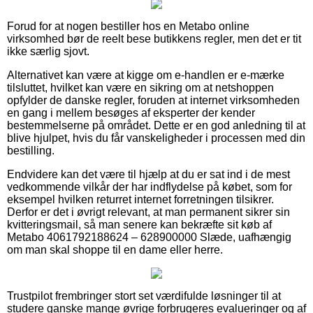
Forud for at nogen bestiller hos en Metabo online
virksomhed bør de reelt bese butikkens regler, men det er tit
ikke særlig sjovt.
Alternativet kan være at kigge om e-handlen er e-mærke
tilsluttet, hvilket kan være en sikring om at netshoppen
opfylder de danske regler, foruden at internet virksomheden
en gang i mellem besøges af eksperter der kender
bestemmelserne på området. Dette er en god anledning til at
blive hjulpet, hvis du får vanskeligheder i processen med din
bestilling.
Endvidere kan det være til hjælp at du er sat ind i de mest
vedkommende vilkår der har indflydelse på købet, som for
eksempel hvilken returret internet forretningen tilsikrer.
Derfor er det i øvrigt relevant, at man permanent sikrer sin
kvitteringsmail, så man senere kan bekræfte sit køb af
Metabo 4061792188624 – 628900000 Slæde, uafhængig
om man skal shoppe til en dame eller herre.
Trustpilot frembringer stort set værdifulde løsninger til at
studere ganske mange øvrige forbrugeres evalueringer og af