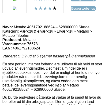
Besøg webshop
Navn:
Metabo 4061792188624 – 628900000 Slæde
Kategori:
Værktøj & elværktøj > Elværktøj > Metabo >
Metabo Tilbehør
Producent:
Metabo
Varenummer:
76673
EAN:
4061792188624
Vurderet til
3.9
ud af 5 stjerner baseret på
8
anmeldelser
En stor portion internet forhandlere udlover til alt held et stort
udvalg af leveringsmidler. Det mest almindelige er i
øjeblikket pakkeshops, hvor det er muligt at hente dine nye
produkter når du har tid. Leveringsformen er nemlig
usædvanlig ukompliceret, og oftest endda den mest
betalelige leveringsmetode ved køb af Metabo
4061792188624 – 628900000 Slæde.
Du burde endvidere påtænke at vælge at få sendt til hvor du
bor eller ud til din arbejdsplads. Den er jævnligt en tand