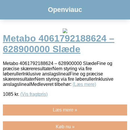
Openviauc
Metabo 4061792188624 –
628900000 Slæde
Metabo 4061792188624 – 628900000 SlædeFine og
præcise skæreresultaterNem styring via fire
løberullerInklusive anslagslinealFine og præcise
skæreresultaterNem styring via fire løberullerInklusive
anslagslinealMedleveret tilbehør:
(Læs mere)
1085
kr.
(Vis fragtpris)
Læs mere »
Køb nu »