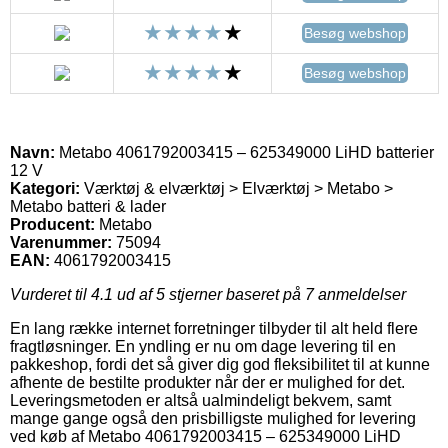
Besøg webshop
Besøg webshop
Navn:
Metabo 4061792003415 – 625349000 LiHD batterier
12 V
Kategori:
Værktøj & elværktøj > Elværktøj > Metabo >
Metabo batteri & lader
Producent:
Metabo
Varenummer:
75094
EAN:
4061792003415
Vurderet til
4.1
ud af 5 stjerner baseret på
7
anmeldelser
En lang række internet forretninger tilbyder til alt held flere
fragtløsninger. En yndling er nu om dage levering til en
pakkeshop, fordi det så giver dig god fleksibilitet til at kunne
afhente de bestilte produkter når der er mulighed for det.
Leveringsmetoden er altså ualmindeligt bekvem, samt
mange gange også den prisbilligste mulighed for levering
ved køb af Metabo 4061792003415 – 625349000 LiHD