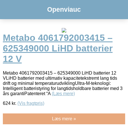
Openviauc
Metabo 4061792003415 –
625349000 LiHD batterier
12 V
Metabo 4061792003415 – 625349000 LiHD batterier 12
VLiHD batterier med ultimativ kapacitetekstremt lang tids
drift og minimal temperaturudviklingUltra-M-teknologi:
Intelligent batteristyring for langtidsholdbare batterier med 3
års garantiPatenteret “A
(Læs mere)
624
kr.
(Vis fragtpris)
Læs mere »