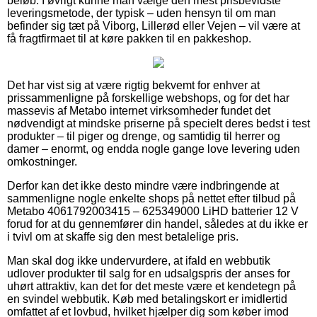
beløb. I øvrigt kunne man vælge den mest prisbevidste
leveringsmetode, der typisk – uden hensyn til om man
befinder sig tæt på Viborg, Lillerød eller Vejen – vil være at
få fragtfirmaet til at køre pakken til en pakkeshop.
Det har vist sig at være rigtig bekvemt for enhver at
prissammenligne på forskellige webshops, og for det har
massevis af Metabo internet virksomheder fundet det
nødvendigt at mindske priserne på specielt deres bedst i test
produkter – til piger og drenge, og samtidig til herrer og
damer – enormt, og endda nogle gange love levering uden
omkostninger.
Derfor kan det ikke desto mindre være indbringende at
sammenligne nogle enkelte shops på nettet efter tilbud på
Metabo 4061792003415 – 625349000 LiHD batterier 12 V
forud for at du gennemfører din handel, således at du ikke er
i tvivl om at skaffe sig den mest betalelige pris.
Man skal dog ikke undervurdere, at ifald en webbutik
udlover produkter til salg for en udsalgspris der anses for
uhørt attraktiv, kan det for det meste være et kendetegn på
en svindel webbutik. Køb med betalingskort er imidlertid
omfattet af et lovbud, hvilket hjælper dig som køber imod