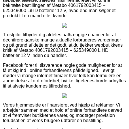
købsbekræftelse, således man fremadrettet vil kunne
bekræfte bestillingen af Metabo 4061792003415 –
625349000 LiHD batterier 12 V, hvad end man søger et
produkt til en mand eller kvinde.
Trustpilot tilbyder dig aldeles uafhængige chancer for at
dechifrere ganske mange aktuelle forbrugeres vurderinger
og på grund af dette er det godt, at du tjekker webbutikkens
kritik af Metabo 4061792003415 – 625349000 LiHD
batterier 12 V inden du handler.
Facebook fører til tilsvarende nogle gode muligheder for at
få et kig ind i online forhandlerens pålidelighed. I øvrigt
møder vi mange internet firmaer hvor folk kan formulere en
anmeldelse af ordreforløbet, hvilket ligeledes burde udnyttes
til at afveje kundernes tilfredshed.
Vores hjemmeside er finansieret ved hjælp af reklamer. Vi
arbejder sammen med et hold af online forhandlere derved
at vi fremviser butikkernes varer, og modtager provision
forudsat en af vores brugere udfører en bestilling.