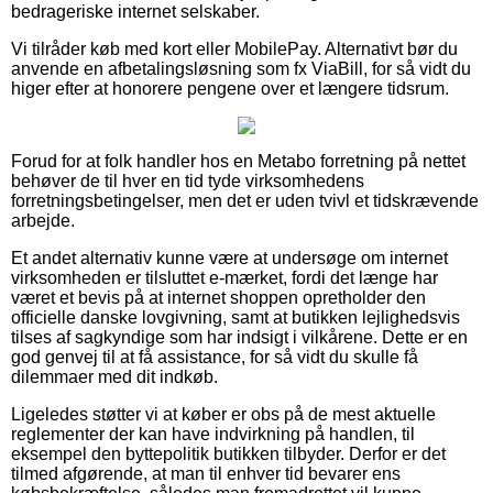
bedrageriske internet selskaber.
Vi tilråder køb med kort eller MobilePay. Alternativt bør du
anvende en afbetalingsløsning som fx ViaBill, for så vidt du
higer efter at honorere pengene over et længere tidsrum.
Forud for at folk handler hos en Metabo forretning på nettet
behøver de til hver en tid tyde virksomhedens
forretningsbetingelser, men det er uden tvivl et tidskrævende
arbejde.
Et andet alternativ kunne være at undersøge om internet
virksomheden er tilsluttet e-mærket, fordi det længe har
været et bevis på at internet shoppen opretholder den
officielle danske lovgivning, samt at butikken lejlighedsvis
tilses af sagkyndige som har indsigt i vilkårene. Dette er en
god genvej til at få assistance, for så vidt du skulle få
dilemmaer med dit indkøb.
Ligeledes støtter vi at køber er obs på de mest aktuelle
reglementer der kan have indvirkning på handlen, til
eksempel den byttepolitik butikken tilbyder. Derfor er det
tilmed afgørende, at man til enhver tid bevarer ens