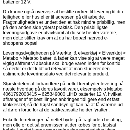
batterier 12 V.
Du kunne også overveje at bestille ordren til levering til din
lejlighed eller hus eller til adressen på dit arbejde.
Fragtmuligheden er undertiden et hak mindre prisbillig, men
på den anden side yderst praktisk. Den prisbilligste
leveringsudgave er utvivlsomt at du selv henter varerne,
men dette stiller krav om at du har bopæl nærved e-
shoppens bopæl.
Leveringsdygtigheden på Værktøj & elværktøj > Elværktøj >
Metabo > Metabo batteri & lader kan vise sig at være meget
vigtig såfremt vi absolut skal bruge varen inden for kort tid,
så derfor er det fuldt ud relevant at man studerer den
estimerede leveringsdato ved det relevante produkt.
Størstedelen af forhandlere på nettet frembyder levering på
næste hverdag på deres favorit varer, eksempelvis Metabo
4061792003415 – 625349000 LiHD batterier 12 V, hvilket
afhænger af at bestillingen anbringes tidligere end et fast
klokkeslæt, så de højst sandsynligt kan nå at få varerne ud
af døren forud for at de pakkeansatte holder fyraften.
Enkelte forretninger på nettet byder på fragt uden betaling,
men ofte er det så præmissen at der købes for et fastsat