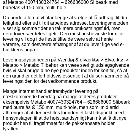
af Metabo 4007430324764 – 626686000 Slibeark med
burrelås Ø 150 mm, multi-hole.
Du burde alternativt planlægge at vælge at få udbragt til din
lejlighed eller ud til dit arbejdes adresse. Leveringsmetoden
viser sig somme tider en tak mere omkostningsfuld, men
derudover særdeles ligetil. Den mest prisbevidste form for
levering vil dog i de fleste tilfælde være selv at hente
varerne, som desværre afhænger af at du lever lige ved e-
butikkens bopæl.
Leveringsdygtigheden på Værktøj & elværktøj > Elværktøj >
Metabo > Metabo Tilbehør kan være særligt udslagsgivende
hvis vi skal bruge dine nye produkter inden for kort tid, så af
den grund er det forholdsvis essentielt at du ser nærmere på
leveringstiden for det vedkommende produkt.
Mange internet handler frembyder levering på
næstkommende hverdag på mange af deres produkter,
eksempelvis Metabo 4007430324764 – 626686000 Slibeark
med burrelås Ø 150 mm, multi-hole, men som imidlertid
afhænger af at der bestilles forinden et fast tidspunkt, med
hensynstagen til at de højst sandsynligt kan nå at få dit nye
produkt hen til fragtfirmaet før de pakkeansatte holder
fyraften.