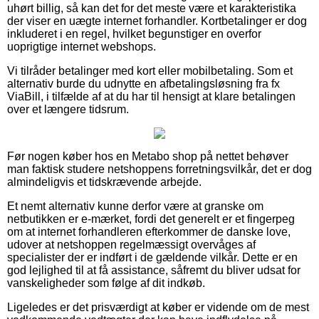
uhørt billig, så kan det for det meste være et karakteristika
der viser en uægte internet forhandler. Kortbetalinger er dog
inkluderet i en regel, hvilket begunstiger en overfor
uoprigtige internet webshops.
Vi tilråder betalinger med kort eller mobilbetaling. Som et
alternativ burde du udnytte en afbetalingsløsning fra fx
ViaBill, i tilfælde af at du har til hensigt at klare betalingen
over et længere tidsrum.
Før nogen køber hos en Metabo shop på nettet behøver
man faktisk studere netshoppens forretningsvilkår, det er dog
almindeligvis et tidskrævende arbejde.
Et nemt alternativ kunne derfor være at granske om
netbutikken er e-mærket, fordi det generelt er et fingerpeg
om at internet forhandleren efterkommer de danske love,
udover at netshoppen regelmæssigt overvåges af
specialister der er indført i de gældende vilkår. Dette er en
god lejlighed til at få assistance, såfremt du bliver udsat for
vanskeligheder som følge af dit indkøb.
Ligeledes er det prisværdigt at køber er vidende om de mest