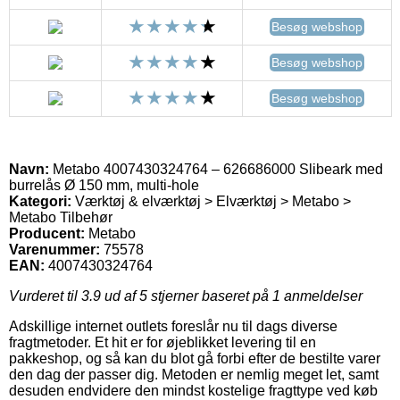
Besøg webshop
Besøg webshop
Besøg webshop
Navn:
Metabo 4007430324764 – 626686000 Slibeark med
burrelås Ø 150 mm, multi-hole
Kategori:
Værktøj & elværktøj > Elværktøj > Metabo >
Metabo Tilbehør
Producent:
Metabo
Varenummer:
75578
EAN:
4007430324764
Vurderet til
3.9
ud af 5 stjerner baseret på
1
anmeldelser
Adskillige internet outlets foreslår nu til dags diverse
fragtmetoder. Et hit er for øjeblikket levering til en
pakkeshop, og så kan du blot gå forbi efter de bestilte varer
den dag der passer dig. Metoden er nemlig meget let, samt
desuden endvidere den mindst kostelige fragttype ved køb