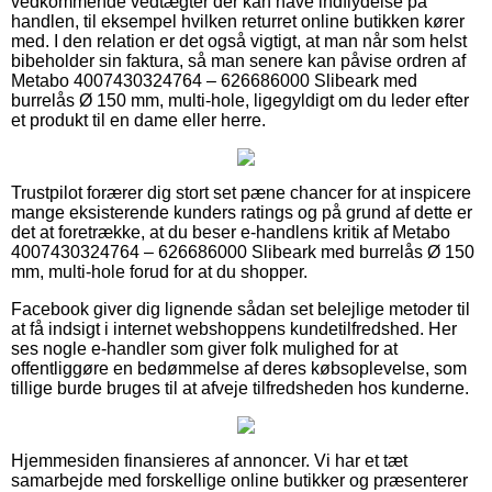
vedkommende vedtægter der kan have indflydelse på
handlen, til eksempel hvilken returret online butikken kører
med. I den relation er det også vigtigt, at man når som helst
bibeholder sin faktura, så man senere kan påvise ordren af
Metabo 4007430324764 – 626686000 Slibeark med
burrelås Ø 150 mm, multi-hole, ligegyldigt om du leder efter
et produkt til en dame eller herre.
Trustpilot forærer dig stort set pæne chancer for at inspicere
mange eksisterende kunders ratings og på grund af dette er
det at foretrække, at du beser e-handlens kritik af Metabo
4007430324764 – 626686000 Slibeark med burrelås Ø 150
mm, multi-hole forud for at du shopper.
Facebook giver dig lignende sådan set belejlige metoder til
at få indsigt i internet webshoppens kundetilfredshed. Her
ses nogle e-handler som giver folk mulighed for at
offentliggøre en bedømmelse af deres købsoplevelse, som
tillige burde bruges til at afveje tilfredsheden hos kunderne.
Hjemmesiden finansieres af annoncer. Vi har et tæt
samarbejde med forskellige online butikker og præsenterer