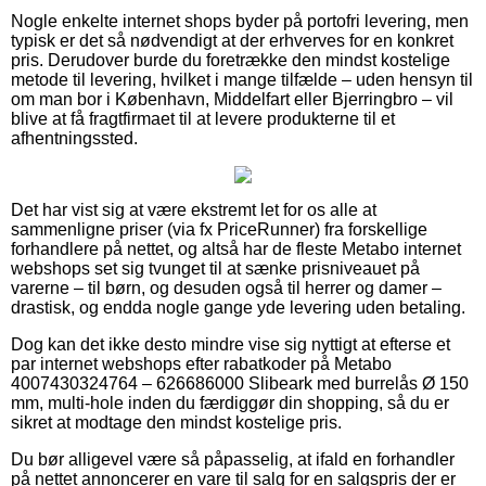
Nogle enkelte internet shops byder på portofri levering, men
typisk er det så nødvendigt at der erhverves for en konkret
pris. Derudover burde du foretrække den mindst kostelige
metode til levering, hvilket i mange tilfælde – uden hensyn til
om man bor i København, Middelfart eller Bjerringbro – vil
blive at få fragtfirmaet til at levere produkterne til et
afhentningssted.
Det har vist sig at være ekstremt let for os alle at
sammenligne priser (via fx PriceRunner) fra forskellige
forhandlere på nettet, og altså har de fleste Metabo internet
webshops set sig tvunget til at sænke prisniveauet på
varerne – til børn, og desuden også til herrer og damer –
drastisk, og endda nogle gange yde levering uden betaling.
Dog kan det ikke desto mindre vise sig nyttigt at efterse et
par internet webshops efter rabatkoder på Metabo
4007430324764 – 626686000 Slibeark med burrelås Ø 150
mm, multi-hole inden du færdiggør din shopping, så du er
sikret at modtage den mindst kostelige pris.
Du bør alligevel være så påpasselig, at ifald en forhandler
på nettet annoncerer en vare til salg for en salgspris der er