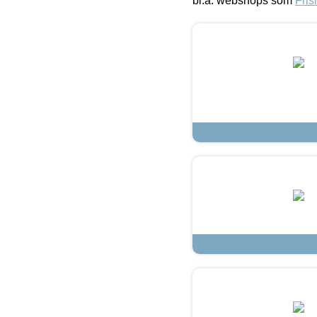
bl.a. webshops som
Fris