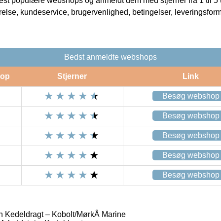
t populære webshops og anmeldt dem med stjerner fra 1 til 5 ud
rrelse, kundeservice, brugervenlighed, betingelser, leveringsfor
Bedst anmeldte webshops
op
Stjerner
Link
Besøg webshop
Besøg webshop
Besøg webshop
Besøg webshop
Besøg webshop
Kedeldragt – Kobolt/MørkÂ Marine