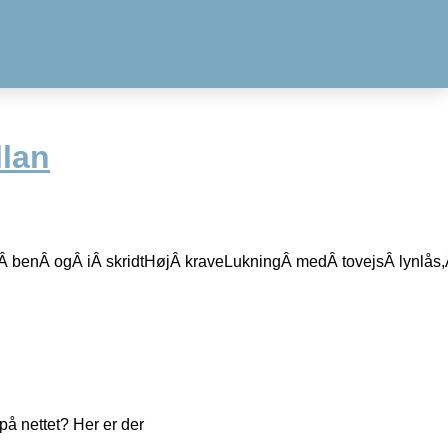
lan
 benÂ ogÂ iÂ skridtHøjÂ kraveLukningÂ medÂ tovejsÂ lynlås,
å nettet? Her er der