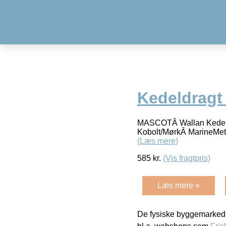
Kedeldragt
MASCOTÂ Wallan Kedeld
Kobolt/MørkÂ MarineMet
(Læs mere)
585
kr.
(Vis fragtpris)
Læs mere »
De fysiske byggemarkeds