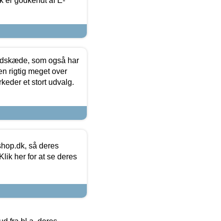
k er godkendt af E-
edskæde, som også har
en rigtig meget over
keder et stort udvalg.
hop.dk, så deres
lik her for at se deres