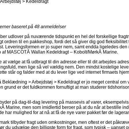
Arbejdstøj > Kedeldragt
jerner baseret på
48
anmeldelser
aber udlover på nuværende tidspunkt en hel del forskellige frag
gt ordren til en pakkeshop, fordi det så giver dig god fleksibilitet
lyst. Leveringsformen er jo super nem, samt endda ligeledes den
øb af MASCOTÂ Wallan Kedeldragt – Kobolt/MørkÂ Marine.
 vælge at få udbragt til din adresse eller til dit arbejdes adre
gsfuld, men lige så vel vældig nem. Den mindst kostelige lever
tte står og falder med at du lever lige ved internet firmaets hje
 Beklædning > Arbejdstøj > Kedeldragt er jo meget central om 
 grund er det fuldkommen fornuftigt at man studerer tidshorisont
byder på dag-til-dag levering på massevis af varer, eksempe
 Marine, men som imidlertid beroer på at du når at bestille inde
e har mulighed for at nå at få de nye varer pakket før de lagera
mark tilbyder fragt uden omkostninger, men oftest er det påkræv
r du udvælge den billigste form for fragt, som typisk – uanset 