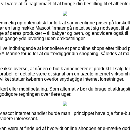
il være at få fragtfirmaet til at bringe din bestilling til et afhent
temmelig uproblematisk for folk at sammenligne priser på forskell
har en lang række Mascot firmaer på nettet set sig nødsaget til a
 af deres produkter – til babyer og børn, og endvidere også ti
gle gange yde levering uden omkostninger.
ive indbringende at kontrollere et par online shops efter til
Â Marine forud for at du færdiggør din shopping, således at man
.
ikke overse, at når en e-butik annoncerer et produkt til salg fo
rabel, er det ofte være et signal om en uægte internet virksomhe
vilket støtter køberen overfor snydagtige internet forretninger.
ort eller mobilbetaling. Som alternativ bør du bruge et afdragstilb
 godtgøre regningen over flere uger.
ascot internet handler burde man i princippet have øje for e-bu
 videre interessant.
an være at finde ud af hvorvidt online shoppen er e-mærke god