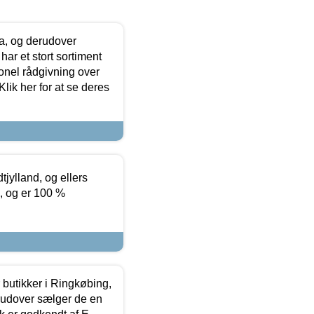
ia, og derudover
ar et stort sortiment
onel rådgivning over
ik her for at se deres
tjylland, og ellers
4, og er 100 %
butikker i Ringkøbing,
rudover sælger de en