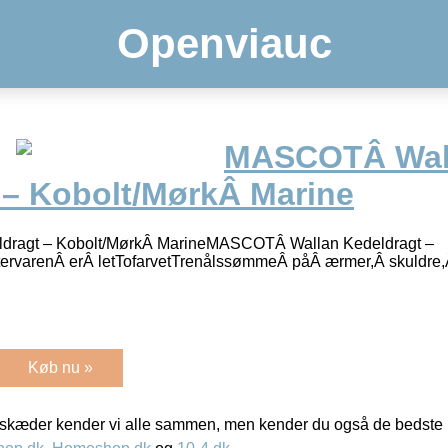
Openviauc
MASCOTÂ Wal
 – Kobolt/MørkÂ Marine
ragt – Kobolt/MørkÂ MarineMASCOTÂ Wallan Kedeldragt –
ervarenÂ erÂ letTofarvetTrenålssømmeÂ påÂ ærmer,Â skuldre,Â
Køb nu »
kæder kender vi alle sammen, men kender du også de bedste p