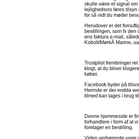
skulle være et signal om 
lejlighedsvis føres tilsy
for så vidt du møder bes
Herudover er det fornuft
bestillingen, som fx den 
ens faktura e-mail, sål
Kobolt/MørkÂ Marine, uaf
Trustpilot frembringer ret
klogt, at du bliver klog
køber.
Facebook byder på tilsva
Herinde er der endda we
tilmed kan tages i brug t
Denne hjemmeside er fina
forhandlere i form af at v
foretager en bestilling.
Viden vedrørende varer o