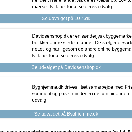
hel del til hele landet via deres webshop. 10-4.d
mærket. Klik her for at se deres udvalg.
Se udvalget på 10-4.dk
Davidsenshop.dk er en sønderjysk byggemark
butikker andre steder i landet. De sælger desud
nettet, og har ligesom de andre online byggemar
Klik her for at se deres udvalg.
Se udvalget på Davidsenshop.dk
Byghjemme.dk drives i tæt samarbejde med Fris
sortiment og priser minder en del om hinanden. K
udvalg.
Se udvalget på Byghjemme.dk