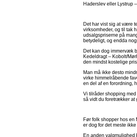
Haderslev eller Lystrup – v
Det har vist sig at være 
virksomheder, og til tak 
udsalgspriserne på mange
betydeligt, og endda no
Det kan dog immervæk bl
Kedeldragt – Kobolt/Mørk
den mindst kostelige pris
Man må ikke desto mindre 
virke himmelråbende favo
en del af en forordning, h
Vi tilråder shopping med k
så vidt du foretrækker at
Før folk shopper hos en M
er dog for det meste ikke
En anden valgmulighed k