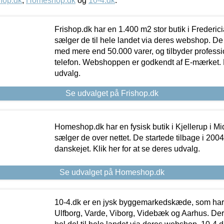
hop.dk
,
Homeshop.dk
og
10-4.dk
.
Frishop.dk har en 1.400 m2 stor butik i Frederic
sælger de til hele landet via deres webshop. De h
med mere end 50.000 varer, og tilbyder professi
telefon. Webshoppen er godkendt af E-mærket. Kl
udvalg.
Se udvalget på Frishop.dk
Homeshop.dk har en fysisk butik i Kjellerup i Mid
sælger de over nettet. De startede tilbage i 200
danskejet. Klik her for at se deres udvalg.
Se udvalget på Homeshop.dk
10-4.dk er en jysk byggemarkedskæde, som har 
Ulfborg, Varde, Viborg, Videbæk og Aarhus. De