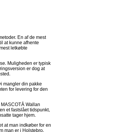
tmetoder. En af de mest
 til at kunne afhente
 mest letkøbte
sse. Muligheden er typisk
ingsversion er dog at
msted.
vi mangler din pakke
en for levering for den
lvis MASCOTÂ Wallan
n et fastslået tidspunkt,
nsatte tager hjem.
et at man indkøber for en
om man er i Holstebro,