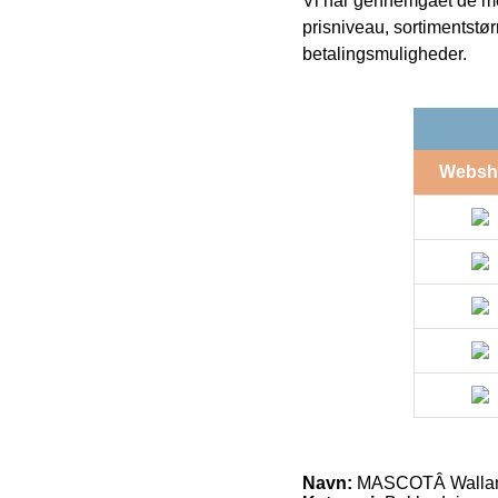
Vi har gennemgået de mes
prisniveau, sortimentstø
betalingsmuligheder.
Websh
Navn:
MASCOTÂ Wallan 