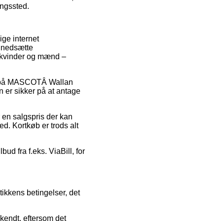
ningssted.
ige internet
t nedsætte
l kvinder og mænd –
bud på MASCOTÂ Wallan
 er sikker på at antage
r en salgspris der kan
d. Kortkøb er trods alt
ud fra f.eks. ViaBill, for
tikkens betingelser, det
kendt, eftersom det