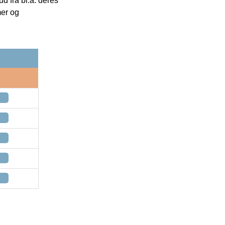
 fra bl.a. deres
mer og