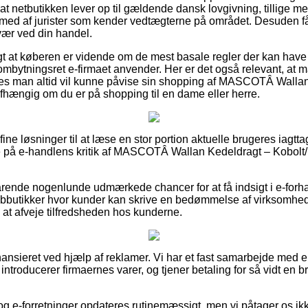
at netbutikken lever op til gældende dansk lovgivning, tillige me
n med af jurister som kender vedtægterne på området. Desuden få
vær ved din handel.
igt at køberen er vidende om de mest basale regler der kan have
ombytningsret e-firmaet anvender. Her er det også relevant, at 
edes man altid vil kunne påvise sin shopping af MASCOTÂ Walla
hængig om du er på shopping til en dame eller herre.
 fine løsninger til at læse en stor portion aktuelle brugeres iagtt
ere på e-handlens kritik af MASCOTÂ Wallan Kedeldragt – Kobolt
rende nogenlunde udmærkede chancer for at få indsigt i e-forha
bbutikker hvor kunder kan skrive en bedømmelse af virksomhede
il at afveje tilfredsheden hos kunderne.
nsieret ved hjælp af reklamer. Vi har et fast samarbejde med e
i introducerer firmaernes varer, og tjener betaling for så vidt en b
g e-forretninger opdateres rutinemæssigt, men vi påtager os ikk