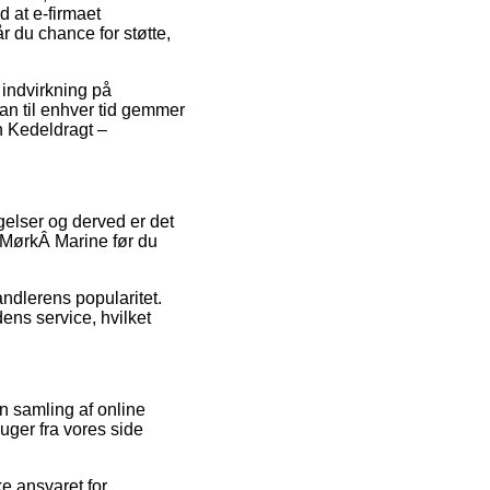
d at e-firmaet
r du chance for støtte,
 indvirkning på
man til enhver tid gemmer
n Kedeldragt –
agelser og derved er det
/MørkÂ Marine før du
ndlerens popularitet.
ns service, hvilket
n samling af online
ruger fra vores side
e ansvaret for