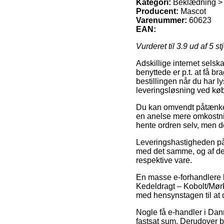
Kategori:
Beklædning > 
Producent:
Mascot
Varenummer:
60623
EAN:
Vurderet til
3.9
ud af 5 st
Adskillige internet selsk
benyttede er p.t. at få bra
bestillingen når du har 
leveringsløsning ved k
Du kan omvendt påtænke at
en anelse mere omkostnin
hente ordren selv, men de
Leveringshastigheden på
med det samme, og af den
respektive vare.
En masse e-forhandlere 
Kedeldragt – Kobolt/MørkÂ
med hensynstagen til at d
Nogle få e-handler i Dan
fastsat sum. Derudover bø