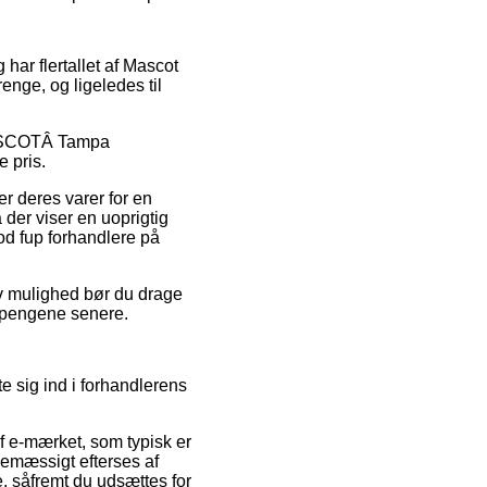
g har flertallet af Mascot
enge, og ligeledes til
 MASCOTÂ Tampa
 pris.
er deres varer for en
 der viser en uoprigtig
mod fup forhandlere på
iv mulighed bør du drage
re pengene senere.
e sig ind i forhandlerens
af e-mærket, som typisk er
inemæssigt efterses af
e, såfremt du udsættes for