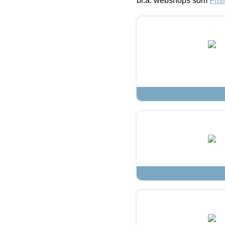
bl.a. webshops som
Fris