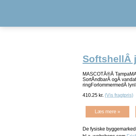
SoftshellÂ 
MASCOTÂ®Â TampaMASC
SortÅndbarÂ ogÂ vandaf
ringForlommermedÂ lyn
410.25
kr.
(Vis fragtpris)
Læs mere »
De fysiske byggemarkeds