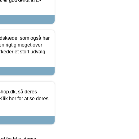
k er godkendt af E-
edskæde, som også har
en rigtig meget over
keder et stort udvalg.
hop.dk, så deres
lik her for at se deres