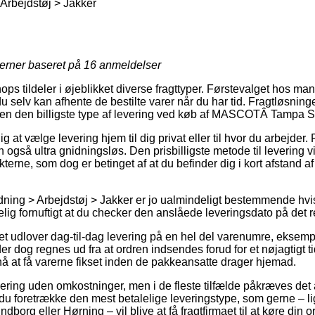
Arbejdstøj > Jakker
jerner baseret på
16
anmeldelser
ops tildeler i øjeblikket diverse fragttyper. Førstevalget hos m
u selv kan afhente de bestilte varer når du har tid. Fragtløsning
en den billigste type af levering ved køb af MASCOTÂ Tampa Sof
at vælge levering hjem til dig privat eller til hvor du arbejder. F
 også ultra gnidningsløs. Den prisbilligste metode til levering vil
terne, som dog er betinget af at du befinder dig i kort afstand a
ning > Arbejdstøj > Jakker er jo ualmindeligt bestemmende hvi
imelig fornuftigt at du checker den anslåede leveringsdato på det 
ttet udlover dag-til-dag levering på en hel del varenumre, ek
der dog regnes ud fra at ordren indsendes forud for et nøjagtigt 
nå at få varerne fikset inden de pakkeansatte drager hjemad.
ring uden omkostninger, men i de fleste tilfælde påkræves det at
r du foretrække den mest betalelige leveringstype, som gerne – l
dborg eller Hørning – vil blive at få fragtfirmaet til at køre din 