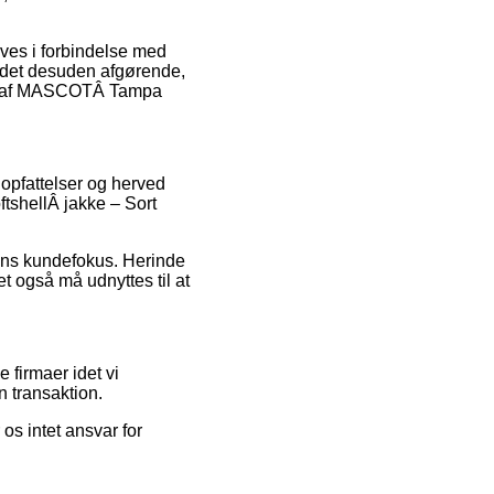
ves i forbindelse med
r det desuden afgørende,
 køb af MASCOTÂ Tampa
s opfattelser og herved
shellÂ jakke – Sort
pens kundefokus. Herinde
et også må udnyttes til at
 firmaer idet vi
n transaktion.
os intet ansvar for