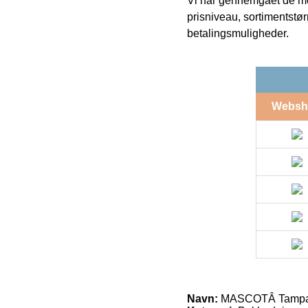
Vi har gennemgået de mes
prisniveau, sortimentstø
betalingsmuligheder.
Websh
Navn:
MASCOTÂ Tampa So