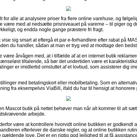
lt for alle at analysere priser fra flere online varehuse, og følgeli
 være med at nedsætte prisniveauet på varerne – til piger og dr
ykkeligt, og endda nogle gange præstere fri fragt.
vise sig smart at eftergå et par e-forhandlere efter rabat på
inden du handler, sådan at man er tryg ved at modtage den bedste
 være årvågen med, at i tilfælde af at en internet butik reklamer
rænseløst tiltalende, så bør det undertiden være et karakteristika
inger er imidlertid omsluttet af et lovbud, som assisterer dig i
tillinger med betalingskort eller mobilbetaling. Som en alternat
sning fra eksempelvis ViaBill, ifald du har til hensigt at honore
n Mascot butik på nettet behøver man når alt kommer til alt sætt
t tidskrævende arbejde.
n derfor være at kontrollere hvorvidt online butikken er godkendt 
handleren efterlever de danske regler, og at online butikken rut
 gældende love. Det er en rigtig god lejlighed til at få assistanc