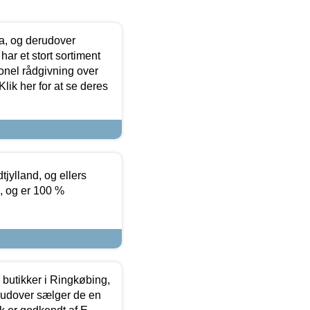
ia, og derudover
ar et stort sortiment
onel rådgivning over
ik her for at se deres
tjylland, og ellers
4, og er 100 %
butikker i Ringkøbing,
rudover sælger de en