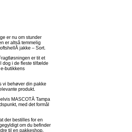
ange er nu om stunder
en er altså temmelig
tshellÂ jakke – Sort.
ragtløsningen er tit et
 dog i de fleste tilfælde
f e-butikkens
s vi behøver din pakke
relevante produkt.
sempelvis MASCOTÂ Tampa
tidspunkt, med det formål
 der bestilles for en
igegyldigt om du befinder
ordre til en pakkeshop.