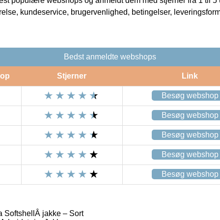
t populære webshops og anmeldt dem med stjerner fra 1 til 5 ud
rrelse, kundeservice, brugervenlighed, betingelser, leveringsfor
Bedst anmeldte webshops
op
Stjerner
Link
Besøg webshop
Besøg webshop
Besøg webshop
Besøg webshop
Besøg webshop
ftshellÂ jakke – Sort