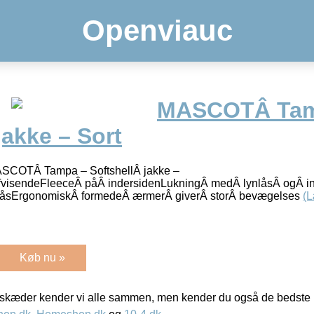
Openviauc
MASCOTÂ Ta
jakke – Sort
OTÂ Tampa – SoftshellÂ jakke –
visendeFleeceÂ påÂ indersidenLukningÂ medÂ lynlåsÂ ogÂ i
låsErgonomiskÂ formedeÂ ærmerÂ giverÂ storÂ bevægelses
(
Køb nu »
kæder kender vi alle sammen, men kender du også de bedste p