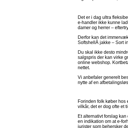
Det er i dag ultra fleksibe
e-handler ikke kunne lade
damer og herrer – eftertr
Derfor kan det immervæk 
SoftshellÂ jakke – Sort 
Du skal ikke desto mindre
salgspris der kan virke g
online webshop. Kortbetal
nettet.
Vi anbefaler generelt bes
nytte af en afbetalingslø
Forinden folk køber hos e
vilkår, det er dog ofte e
Et alternativt forslag ka
en indikation om at e-for
jurister som behersker de