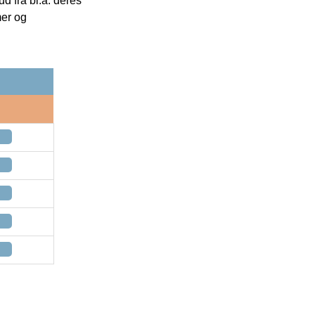
 fra bl.a. deres
mer og