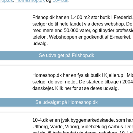
hop.dk
,
Homeshop.dk
og
10-4.dk
.
Frishop.dk har en 1.400 m2 stor butik i Frederic
sælger de til hele landet via deres webshop. De h
med mere end 50.000 varer, og tilbyder professi
telefon. Webshoppen er godkendt af E-mærket. Kl
udvalg.
Se udvalget på Frishop.dk
Homeshop.dk har en fysisk butik i Kjellerup i Mid
sælger de over nettet. De startede tilbage i 200
danskejet. Klik her for at se deres udvalg.
Se udvalget på Homeshop.dk
10-4.dk er en jysk byggemarkedskæde, som har 
Ulfborg, Varde, Viborg, Videbæk og Aarhus. De