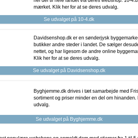
hel del til hele landet via deres webshop. 10-4.d
mærket. Klik her for at se deres udvalg.
Se udvalget på 10-4.dk
Davidsenshop.dk er en sønderjysk byggemark
butikker andre steder i landet. De sælger desud
nettet, og har ligesom de andre online byggemar
Klik her for at se deres udvalg.
Se udvalget på Davidsenshop.dk
Byghjemme.dk drives i tæt samarbejde med Fris
sortiment og priser minder en del om hinanden. K
udvalg.
Se udvalget på Byghjemme.dk