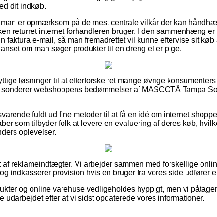
d dit indkøb.
 at man er opmærksom på de mest centrale vilkår der kan håndhæ
ken returret internet forhandleren bruger. I den sammenhæng e
in faktura e-mail, så man fremadrettet vil kunne eftervise sit
uanset om man søger produkter til en dreng eller pige.
 nyttige løsninger til at efterforske ret mange øvrige konsumenter
at du sonderer webshoppens bedømmelser af MASCOTÂ Tampa Soft
svarende fuldt ud fine metoder til at få en idé om internet shop
aber som tilbyder folk at levere en evaluering af deres køb, hvilk
unders oplevelser.
 af reklameindtægter. Vi arbejder sammen med forskellige online
og indkasserer provision hvis en bruger fra vores side udfører e
ukter og online varehuse vedligeholdes hyppigt, men vi påtager 
e udarbejdet efter at vi sidst opdaterede vores informationer.