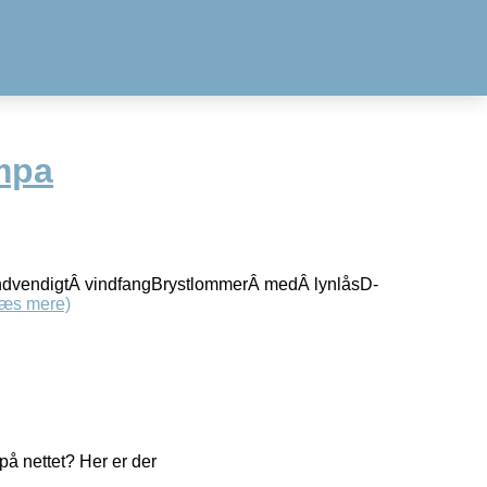
mpa
ndvendigtÂ vindfangBrystlommerÂ medÂ lynlåsD-
Læs mere)
å nettet? Her er der