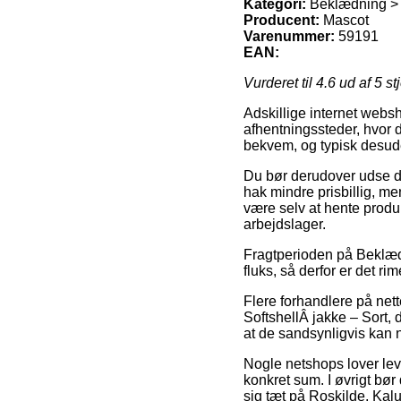
Kategori:
Beklædning > 
Producent:
Mascot
Varenummer:
59191
EAN:
Vurderet til
4.6
ud af 5 st
Adskillige internet websh
afhentningssteder, hvor d
bekvem, og typisk desud
Du bør derudover udse dig 
hak mindre prisbillig, men
være selv at hente produk
arbejdslager.
Fragtperioden på Beklæd
fluks, så derfor er det r
Flere forhandlere på ne
SoftshellÂ jakke – Sort, 
at de sandsynligvis kan 
Nogle netshops lover leve
konkret sum. I øvrigt bø
sig tæt på Roskilde, Kalun