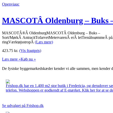
Openviauc
MASCOTÂ Oldenburg – Buks – 
MASCOTÂ®Â OldenburgMASCOTÂ Oldenburg – Buks –
Sort/MørkÂ AntracitTofarvetMetervarenÂ erÂ letTrenålssømmeÂ p
ringVærktøjsstropÂ
(Læs mere)
423.75
kr.
(Vis fragtpris)
Læs mere »
Køb nu »
De fysiske byggemarkedskæder kender vi alle sammen, men kender du
Frishop.dk har en 1.400 m2 stor butik i Fredericia, og derudover sæ
telefon. Webshoppen er godkendt af E-mærket. Klik her for at se d
Se udvalget på Frishop.dk