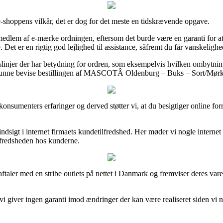
shoppens vilkår, det er dog for det meste en tidskrævende opgave.
medlem af e-mærke ordningen, eftersom det burde være en garanti for at
 Det er en rigtig god lejlighed til assistance, såfremt du får vanskelighe
ngslinjer der har betydning for ordren, som eksempelvis hvilken ombytn
l kunne bevise bestillingen af MASCOTÂ Oldenburg – Buks – Sort/MørkÂ
vrige konsumenters erfaringer og derved støtter vi, at du besigtiger onl
dsigt i internet firmaets kundetilfredshed. Her møder vi nogle internet
ilfredsheden hos kunderne.
ftaler med en stribe outlets på nettet i Danmark og fremviser deres var
vi giver ingen garanti imod ændringer der kan være realiseret siden vi 