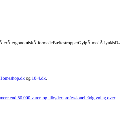
enÂ erÂ ergonomiskÂ formedeBæltestropperGylpÂ medÂ lynlåsD-
Homeshop.dk
og
10-4.dk
.
 mere end 50.000 varer, og tilbyder professionel rådgivning over