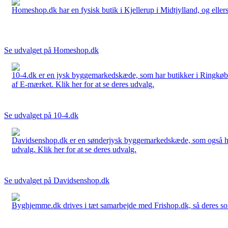
Homeshop.dk har en fysisk butik i Kjellerup i Midtjylland, og ellers
Se udvalget på Homeshop.dk
10-4.dk er en jysk byggemarkedskæde, som har butikker i Ringkøbi
af E-mærket. Klik her for at se deres udvalg.
Se udvalget på 10-4.dk
Davidsenshop.dk er en sønderjysk byggemarkedskæde, som også har b
udvalg. Klik her for at se deres udvalg.
Se udvalget på Davidsenshop.dk
Byghjemme.dk drives i tæt samarbejde med Frishop.dk, så deres sort