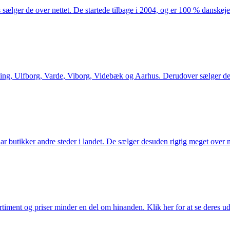
 sælger de over nettet. De startede tilbage i 2004, og er 100 % danskejet
ng, Ulfborg, Varde, Viborg, Videbæk og Aarhus. Derudover sælger de en
utikker andre steder i landet. De sælger desuden rigtig meget over ne
iment og priser minder en del om hinanden. Klik her for at se deres ud