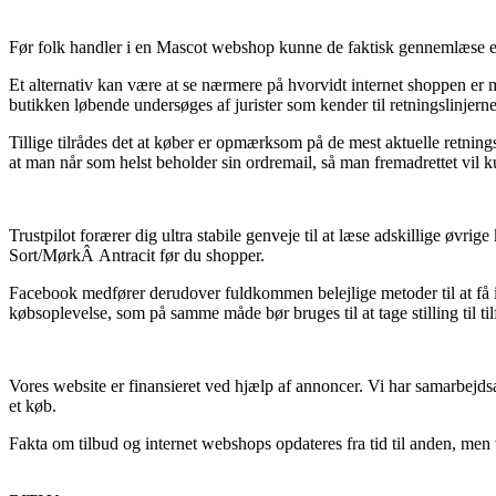
Før folk handler i en Mascot webshop kunne de faktisk gennemlæse e-
Et alternativ kan være at se nærmere på hvorvidt internet shoppen er 
butikken løbende undersøges af jurister som kender til retningslinjerne.
Tillige tilrådes det at køber er opmærksom på de mest aktuelle retni
at man når som helst beholder sin ordremail, så man fremadrettet vi
Trustpilot forærer dig ultra stabile genveje til at læse adskillige ø
Sort/MørkÂ Antracit før du shopper.
Facebook medfører derudover fuldkommen belejlige metoder til at få in
købsoplevelse, som på samme måde bør bruges til at tage stilling til t
Vores website er finansieret ved hjælp af annoncer. Vi har samarbejdsa
et køb.
Fakta om tilbud og internet webshops opdateres fra tid til anden, men 