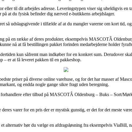
r eller til dit arbejdes adresse. Leveringstypen viser sig uheldigvis en 
r på at du fysisk befinder dig nærved e-butikkens arbejdslager.
 så udslagsgivende i tilfælde af at du mangler varerne om kort tid, og
ering på en række af deres produkter, eksempelvis MASCOTÂ Oldenburg
t kunne nå at få bestillingen pakket forinden medarbejderne holder fyraft
rtiden kun såfremt man indkøber for en konkret sum. Derudover skal du b
 – er at få leveret pakken til en pakkeshop.
 bedste priser på diverse online varehuse, og for det har masser af Masc
– markant, og endda nogle gange sikre fragt uden beregning.
ine forhandlere efter tilbud på MASCOTÂ Oldenburg – Buks – Sort/MørkÂ
deres varer for en pris der er mystisk gunstig, er det for det meste vær
t alternativ bør du vælge en afdragsløsning fra eksempelvis ViaBill, når