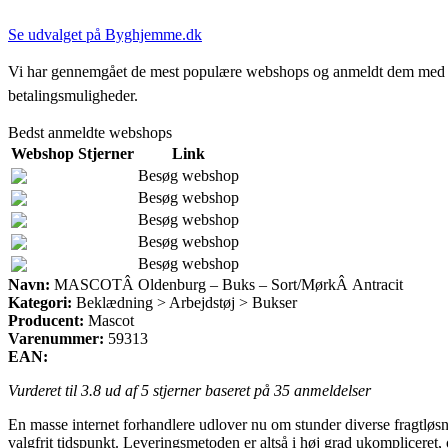
Se udvalget på Byghjemme.dk
Vi har gennemgået de mest populære webshops og anmeldt dem med stjern
betalingsmuligheder.
Bedst anmeldte webshops
Webshop
Stjerner
Link
Besøg webshop
Besøg webshop
Besøg webshop
Besøg webshop
Besøg webshop
Navn:
MASCOTÂ Oldenburg – Buks – Sort/MørkÂ Antracit
Kategori:
Beklædning > Arbejdstøj > Bukser
Producent:
Mascot
Varenummer:
59313
EAN:
Vurderet til
3.8
ud af 5 stjerner baseret på
35
anmeldelser
En masse internet forhandlere udlover nu om stunder diverse fragtløsning
valgfrit tidspunkt. Leveringsmetoden er altså i høj grad ukomplicer