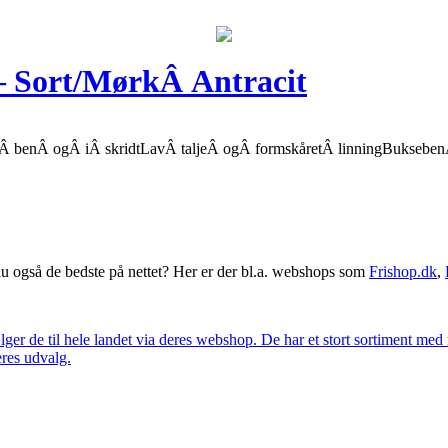
Sort/MørkÂ Antracit
åÂ benÂ ogÂ iÂ skridtLavÂ taljeÂ ogÂ formskåretÂ linningBukseb
 også de bedste på nettet? Her er der bl.a. webshops som
Frishop.dk
,
lger de til hele landet via deres webshop. De har et stort sortiment med
eres udvalg.