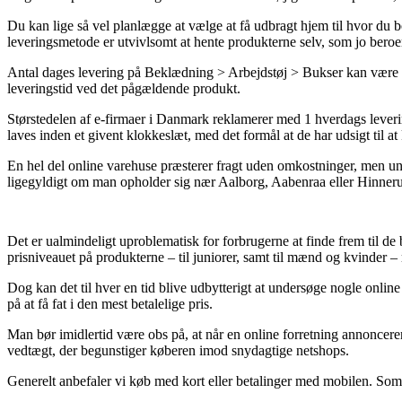
Du kan lige så vel planlægge at vælge at få udbragt hjem til hvor du bo
leveringsmetode er utvivlsomt at hente produkterne selv, som jo beroe
Antal dages levering på Beklædning > Arbejdstøj > Bukser kan være ret
leveringstid ved det pågældende produkt.
Størstedelen af e-firmaer i Danmark reklamerer med 1 hverdags lev
laves inden et givent klokkeslæt, med det formål at de har udsigt til a
En hel del online varehuse præsterer fragt uden omkostninger, men unde
ligegyldigt om man opholder sig nær Aalborg, Aabenraa eller Hinnerup
Det er ualmindeligt uproblematisk for forbrugerne at finde frem til de
prisniveauet på produkterne – til juniorer, samt til mænd og kvinder 
Dog kan det til hver en tid blive udbytterigt at undersøge nogle onl
på at få fat i den mest betalelige pris.
Man bør imidlertid være obs på, at når en online forretning annoncerer 
vedtægt, der begunstiger køberen imod snydagtige netshops.
Generelt anbefaler vi køb med kort eller betalinger med mobilen. Som e