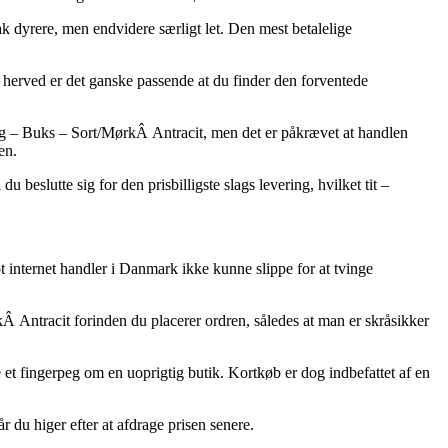
tak dyrere, men endvidere særligt let. Den mest betalelige
 herved er det ganske passende at du finder den forventede
 – Buks – Sort/MørkÂ Antracit, men det er påkrævet at handlen
en.
eslutte sig for den prisbilligste slags levering, hvilket tit –
ot internet handler i Danmark ikke kunne slippe for at tvinge
 Antracit forinden du placerer ordren, således at man er skråsikker
e et fingerpeg om en uoprigtig butik. Kortkøb er dog indbefattet af en
 du higer efter at afdrage prisen senere.