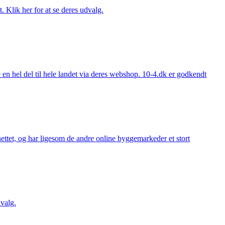
. Klik her for at se deres udvalg.
 hel del til hele landet via deres webshop. 10-4.dk er godkendt
ttet, og har ligesom de andre online byggemarkeder et stort
valg.