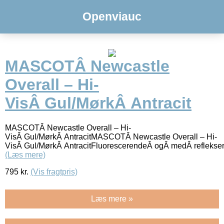
Openviauc
MASCOTÂ Newcastle
Overall – Hi-
VisÂ Gul/MørkÂ Antracit
MASCOTÂ Newcastle Overall – Hi-
VisÂ Gul/MørkÂ AntracitMASCOTÂ Newcastle Overall – Hi-
VisÂ Gul/MørkÂ AntracitFluorescerendeÂ ogÂ medÂ refleks
(Læs mere)
795
kr.
(Vis fragtpris)
Læs mere »