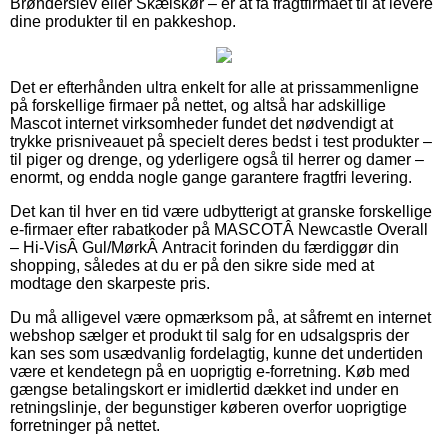
Brønderslev eller Skælskør – er at få fragtfirmaet til at levere
dine produkter til en pakkeshop.
Det er efterhånden ultra enkelt for alle at prissammenligne
på forskellige firmaer på nettet, og altså har adskillige
Mascot internet virksomheder fundet det nødvendigt at
trykke prisniveauet på specielt deres bedst i test produkter –
til piger og drenge, og yderligere også til herrer og damer –
enormt, og endda nogle gange garantere fragtfri levering.
Det kan til hver en tid være udbytterigt at granske forskellige
e-firmaer efter rabatkoder på MASCOTÂ Newcastle Overall
– Hi-VisÂ Gul/MørkÂ Antracit forinden du færdiggør din
shopping, således at du er på den sikre side med at
modtage den skarpeste pris.
Du må alligevel være opmærksom på, at såfremt en internet
webshop sælger et produkt til salg for en udsalgspris der
kan ses som usædvanlig fordelagtig, kunne det undertiden
være et kendetegn på en uoprigtig e-forretning. Køb med
gængse betalingskort er imidlertid dækket ind under en
retningslinje, der begunstiger køberen overfor uoprigtige
forretninger på nettet.