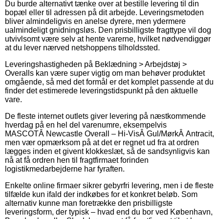
Du burde alternativt tænke over at bestille levering til din
bopæl eller til adressen på dit arbejde. Leveringsmetoden
bliver almindeligvis en anelse dyrere, men ydermere
ualmindeligt gnidningsløs. Den prisbilligste fragttype vil dog
utvivlsomt være selv at hente varerne, hvilket nødvendiggør
at du lever nærved netshoppens tilholdssted.
Leveringshastigheden på Beklædning > Arbejdstøj >
Overalls kan være super vigtig om man behøver produktet
omgående, så med det formål er det komplet passende at du
finder det estimerede leveringstidspunkt på den aktuelle
vare.
De fleste internet outlets giver levering på næstkommende
hverdag på en hel del varenumre, eksempelvis
MASCOTÂ Newcastle Overall – Hi-VisÂ Gul/MørkÂ Antracit,
men vær opmærksom på at det er regnet ud fra at ordren
lægges inden et givent klokkeslæt, så de sandsynligvis kan
nå at få ordren hen til fragtfirmaet forinden
logistikmedarbejderne har fyraften.
Enkelte online firmaer sikrer gebyrfri levering, men i de fleste
tilfælde kun ifald der indkøbes for et konkret beløb. Som
alternativ kunne man foretrække den prisbilligste
leveringsform, der typisk – hvad end du bor ved København,