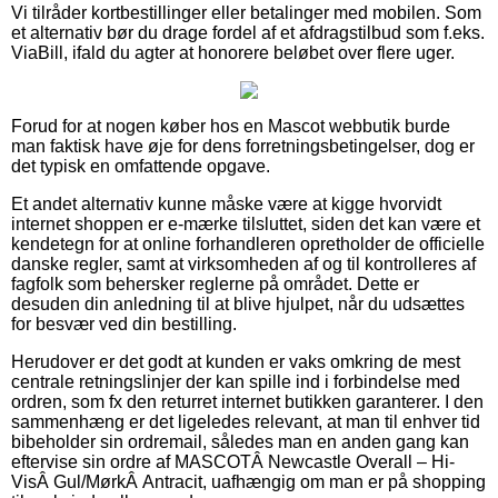
Vi tilråder kortbestillinger eller betalinger med mobilen. Som
et alternativ bør du drage fordel af et afdragstilbud som f.eks.
ViaBill, ifald du agter at honorere beløbet over flere uger.
Forud for at nogen køber hos en Mascot webbutik burde
man faktisk have øje for dens forretningsbetingelser, dog er
det typisk en omfattende opgave.
Et andet alternativ kunne måske være at kigge hvorvidt
internet shoppen er e-mærke tilsluttet, siden det kan være et
kendetegn for at online forhandleren opretholder de officielle
danske regler, samt at virksomheden af og til kontrolleres af
fagfolk som behersker reglerne på området. Dette er
desuden din anledning til at blive hjulpet, når du udsættes
for besvær ved din bestilling.
Herudover er det godt at kunden er vaks omkring de mest
centrale retningslinjer der kan spille ind i forbindelse med
ordren, som fx den returret internet butikken garanterer. I den
sammenhæng er det ligeledes relevant, at man til enhver tid
bibeholder sin ordremail, således man en anden gang kan
eftervise sin ordre af MASCOTÂ Newcastle Overall – Hi-
VisÂ Gul/MørkÂ Antracit, uafhængig om man er på shopping