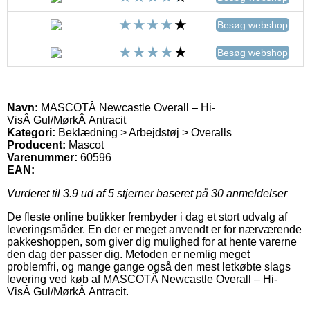
Besøg webshop
Besøg webshop
Navn:
MASCOTÂ Newcastle Overall – Hi-
VisÂ Gul/MørkÂ Antracit
Kategori:
Beklædning > Arbejdstøj > Overalls
Producent:
Mascot
Varenummer:
60596
EAN:
Vurderet til
3.9
ud af 5 stjerner baseret på
30
anmeldelser
De fleste online butikker frembyder i dag et stort udvalg af
leveringsmåder. En der er meget anvendt er for nærværende
pakkeshoppen, som giver dig mulighed for at hente varerne
den dag der passer dig. Metoden er nemlig meget
problemfri, og mange gange også den mest letkøbte slags
levering ved køb af MASCOTÂ Newcastle Overall – Hi-
VisÂ Gul/MørkÂ Antracit.