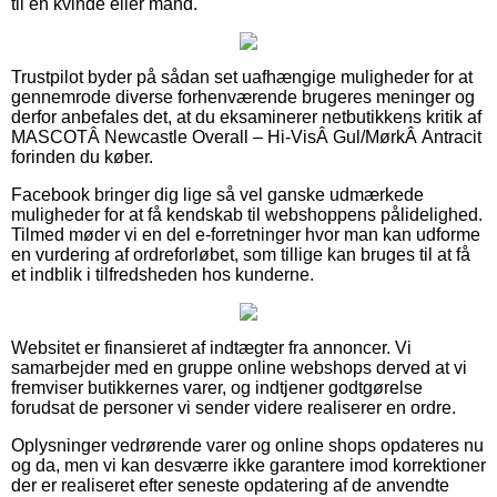
til en kvinde eller mand.
Trustpilot byder på sådan set uafhængige muligheder for at
gennemrode diverse forhenværende brugeres meninger og
derfor anbefales det, at du eksaminerer netbutikkens kritik af
MASCOTÂ Newcastle Overall – Hi-VisÂ Gul/MørkÂ Antracit
forinden du køber.
Facebook bringer dig lige så vel ganske udmærkede
muligheder for at få kendskab til webshoppens pålidelighed.
Tilmed møder vi en del e-forretninger hvor man kan udforme
en vurdering af ordreforløbet, som tillige kan bruges til at få
et indblik i tilfredsheden hos kunderne.
Websitet er finansieret af indtægter fra annoncer. Vi
samarbejder med en gruppe online webshops derved at vi
fremviser butikkernes varer, og indtjener godtgørelse
forudsat de personer vi sender videre realiserer en ordre.
Oplysninger vedrørende varer og online shops opdateres nu
og da, men vi kan desværre ikke garantere imod korrektioner
der er realiseret efter seneste opdatering af de anvendte