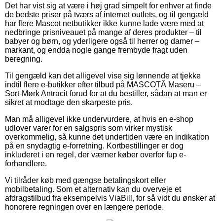
Det har vist sig at være i høj grad simpelt for enhver at finde
de bedste priser på tværs af internet outlets, og til gengæld
har flere Mascot netbutikker ikke kunne lade være med at
nedbringe prisniveauet på mange af deres produkter – til
babyer og børn, og yderligere også til herrer og damer –
markant, og endda nogle gange frembyde fragt uden
beregning.
Til gengæld kan det alligevel vise sig lønnende at tjekke
indtil flere e-butikker efter tilbud på MASCOTÂ Maseru –
Sort-Mørk Antracit forud for at du bestiller, sådan at man er
sikret at modtage den skarpeste pris.
Man må alligevel ikke undervurdere, at hvis en e-shop
udlover varer for en salgspris som virker mystisk
overkommelig, så kunne det undertiden være en indikation
på en snydagtig e-forretning. Kortbestillinger er dog
inkluderet i en regel, der værner køber overfor fup e-
forhandlere.
Vi tilråder køb med gængse betalingskort eller
mobilbetaling. Som et alternativ kan du overveje et
afdragstilbud fra eksempelvis ViaBill, for så vidt du ønsker at
honorere regningen over en længere periode.