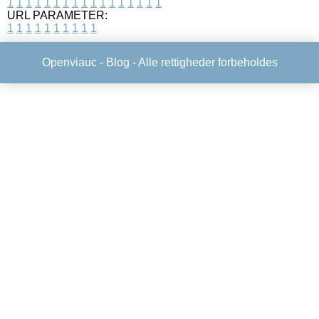
1
1
1
1
1
1
1
1
1
1
1
1
1
1
1
1
1
URL PARAMETER:
1
1
1
1
1
1
1
1
1
1
Openviauc -
Blog
- Alle rettigheder forbeholdes