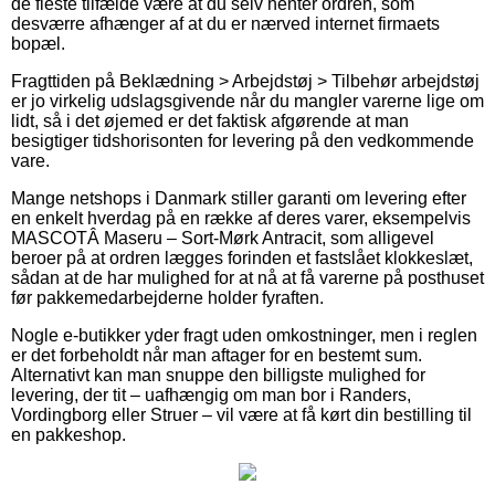
de fleste tilfælde være at du selv henter ordren, som
desværre afhænger af at du er nærved internet firmaets
bopæl.
Fragttiden på Beklædning > Arbejdstøj > Tilbehør arbejdstøj
er jo virkelig udslagsgivende når du mangler varerne lige om
lidt, så i det øjemed er det faktisk afgørende at man
besigtiger tidshorisonten for levering på den vedkommende
vare.
Mange netshops i Danmark stiller garanti om levering efter
en enkelt hverdag på en række af deres varer, eksempelvis
MASCOTÂ Maseru – Sort-Mørk Antracit, som alligevel
beroer på at ordren lægges forinden et fastslået klokkeslæt,
sådan at de har mulighed for at nå at få varerne på posthuset
før pakkemedarbejderne holder fyraften.
Nogle e-butikker yder fragt uden omkostninger, men i reglen
er det forbeholdt når man aftager for en bestemt sum.
Alternativt kan man snuppe den billigste mulighed for
levering, der tit – uafhængig om man bor i Randers,
Vordingborg eller Struer – vil være at få kørt din bestilling til
en pakkeshop.