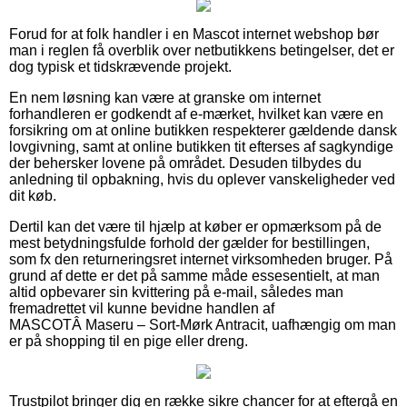
Forud for at folk handler i en Mascot internet webshop bør
man i reglen få overblik over netbutikkens betingelser, det er
dog typisk et tidskrævende projekt.
En nem løsning kan være at granske om internet
forhandleren er godkendt af e-mærket, hvilket kan være en
forsikring om at online butikken respekterer gældende dansk
lovgivning, samt at online butikken tit efterses af sagkyndige
der behersker lovene på området. Desuden tilbydes du
anledning til opbakning, hvis du oplever vanskeligheder ved
dit køb.
Dertil kan det være til hjælp at køber er opmærksom på de
mest betydningsfulde forhold der gælder for bestillingen,
som fx den returneringsret internet virksomheden bruger. På
grund af dette er det på samme måde essesentielt, at man
altid opbevarer sin kvittering på e-mail, således man
fremadrettet vil kunne bevidne handlen af
MASCOTÂ Maseru – Sort-Mørk Antracit, uafhængig om man
er på shopping til en pige eller dreng.
Trustpilot bringer dig en række sikre chancer for at eftergå en