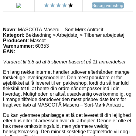
Besøg webshop
Navn:
MASCOTÂ Maseru – Sort-Mørk Antracit
Kategori:
Beklædning > Arbejdstøj > Tilbehør arbejdstøj
Producent:
Mascot
Varenummer:
60353
EAN:
Vurderet til
3.8
ud af 5 stjerner baseret på
11
anmeldelser
En lang række internet handler udlover efterhånden mange
forskellige leveringsmodeller. Den mest populære er for
øjeblikket at få leveret til en pakkeshop, fordi du så har fuld
fleksibilitet til at hente din ordre når det passer ind i din
hverdag. Muligheden er altså usædvanlig overkommelig, og
i mange tilfælde derudover den mest prisbevidste form for
fragt ved køb af MASCOTÂ Maseru – Sort-Mørk Antracit.
Du kan ydermere planlægge at få det leveret til din lejlighed
eller hus eller til adressen hvor du arbejder. Denne er ofte et
hak mere omkostningsfuld, men ydermere vældig
hensigtsmæssig. Den mindst kostelige fragtmetode vil dog i