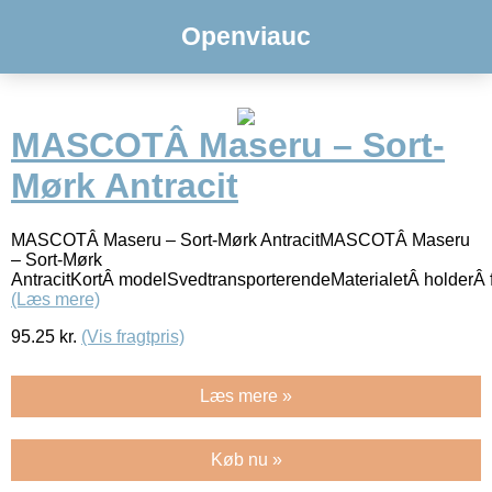
Openviauc
MASCOTÂ Maseru – Sort-
Mørk Antracit
MASCOTÂ Maseru – Sort-Mørk AntracitMASCOTÂ Maseru
– Sort-Mørk
AntracitKortÂ modelSvedtransporterendeMaterialetÂ holder
(Læs mere)
95.25
kr.
(Vis fragtpris)
Læs mere »
Køb nu »