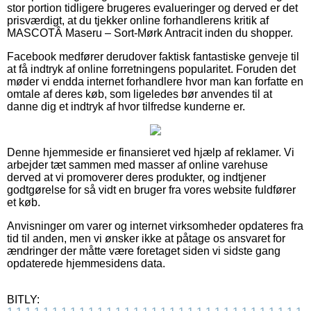
stor portion tidligere brugeres evalueringer og derved er det
prisværdigt, at du tjekker online forhandlerens kritik af
MASCOTÂ Maseru – Sort-Mørk Antracit inden du shopper.
Facebook medfører derudover faktisk fantastiske genveje til
at få indtryk af online forretningens popularitet. Foruden det
møder vi endda internet forhandlere hvor man kan forfatte en
omtale af deres køb, som ligeledes bør anvendes til at
danne dig et indtryk af hvor tilfredse kunderne er.
Denne hjemmeside er finansieret ved hjælp af reklamer. Vi
arbejder tæt sammen med masser af online varehuse
derved at vi promoverer deres produkter, og indtjener
godtgørelse for så vidt en bruger fra vores website fuldfører
et køb.
Anvisninger om varer og internet virksomheder opdateres fra
tid til anden, men vi ønsker ikke at påtage os ansvaret for
ændringer der måtte være foretaget siden vi sidste gang
opdaterede hjemmesidens data.
BITLY: