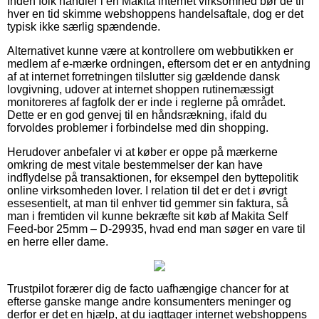
Inden folk handler i en Makita internet virksomhed bør de til
hver en tid skimme webshoppens handelsaftale, dog er det
typisk ikke særlig spændende.
Alternativet kunne være at kontrollere om webbutikken er
medlem af e-mærke ordningen, eftersom det er en antydning
af at internet forretningen tilslutter sig gældende dansk
lovgivning, udover at internet shoppen rutinemæssigt
monitoreres af fagfolk der er inde i reglerne på området.
Dette er en god genvej til en håndsrækning, ifald du
forvoldes problemer i forbindelse med din shopping.
Herudover anbefaler vi at køber er oppe på mærkerne
omkring de mest vitale bestemmelser der kan have
indflydelse på transaktionen, for eksempel den byttepolitik
online virksomheden lover. I relation til det er det i øvrigt
essesentielt, at man til enhver tid gemmer sin faktura, så
man i fremtiden vil kunne bekræfte sit køb af Makita Self
Feed-bor 25mm – D-29935, hvad end man søger en vare til
en herre eller dame.
Trustpilot forærer dig de facto uafhængige chancer for at
efterse ganske mange andre konsumenters meninger og
derfor er det en hjælp, at du iagttager internet webshoppens