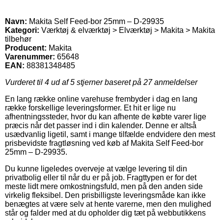
Navn:
Makita Self Feed-bor 25mm – D-29935
Kategori:
Værktøj & elværktøj > Elværktøj > Makita > Makita
tilbehør
Producent:
Makita
Varenummer:
65648
EAN:
88381348485
Vurderet til
4
ud af 5 stjerner baseret på
27
anmeldelser
En lang række online varehuse frembyder i dag en lang
række forskellige leveringsformer. Et hit er lige nu
afhentningssteder, hvor du kan afhente de købte varer lige
præcis når det passer ind i din kalender. Denne er altså
usædvanlig ligetil, samt i mange tilfælde endvidere den mest
prisbevidste fragtløsning ved køb af Makita Self Feed-bor
25mm – D-29935.
Du kunne ligeledes overveje at vælge levering til din
privatbolig eller til når du er på job. Fragttypen er for det
meste lidt mere omkostningsfuld, men på den anden side
virkelig fleksibel. Den prisbilligste leveringsmåde kan ikke
benægtes at være selv at hente varerne, men den mulighed
står og falder med at du opholder dig tæt på webbutikkens