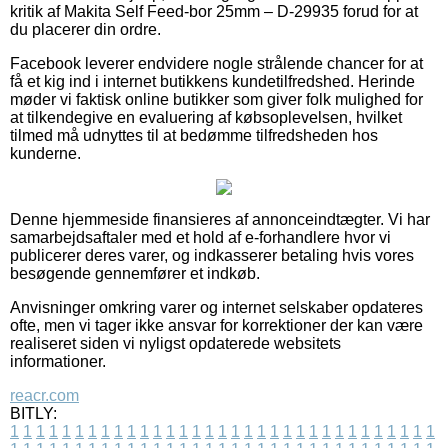
kritik af Makita Self Feed-bor 25mm – D-29935 forud for at
du placerer din ordre.
Facebook leverer endvidere nogle strålende chancer for at
få et kig ind i internet butikkens kundetilfredshed. Herinde
møder vi faktisk online butikker som giver folk mulighed for
at tilkendegive en evaluering af købsoplevelsen, hvilket
tilmed må udnyttes til at bedømme tilfredsheden hos
kunderne.
Denne hjemmeside finansieres af annonceindtægter. Vi har
samarbejdsaftaler med et hold af e-forhandlere hvor vi
publicerer deres varer, og indkasserer betaling hvis vores
besøgende gennemfører et indkøb.
Anvisninger omkring varer og internet selskaber opdateres
ofte, men vi tager ikke ansvar for korrektioner der kan være
realiseret siden vi nyligst opdaterede websitets
informationer.
reacr.com
BITLY:
1
1
1
1
1
1
1
1
1
1
1
1
1
1
1
1
1
1
1
1
1
1
1
1
1
1
1
1
1
1
1
1
1