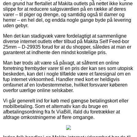
den grund har flertallet af Makita outlets på nettet ikke kunne
slippe for at reducere salgsværdien på en række af deres
varer – til piger og drenge, og samtidig også til damer og
herrer – en hel del, og endda nogle gange byde på levering
uden gebyr.
Men det kan stadigvæk være fordelagtigt at sammenligne
diverse internet outlets efter tilbud på Makita Self Feed-bor
25mm – D-29935 forud for at du shopper, således at man er
garanteret at indhente den mindst kostelige pris.
Man bør trods alt være så påvagt, at såfremt en online
forretning frembyder varer til en pris der kan ses som utopisk
beskeden, kan det i nogle tilfælde være et faresignal om en
fup internet virksomhed. Handler med kort er heldigvis
omfavnet af en lovbestemmelse, hvilket forsvarer køberen
overfor uærlige online selskaber.
Vi går generelt ind for køb med gængse betalingskort eller
mobilbetaling. Som et alternativ kan du bruge en
afbetalingsordning fra fx ViaBill, ifald du foretrækker at
afdrage omkostningerne af flere omgange.