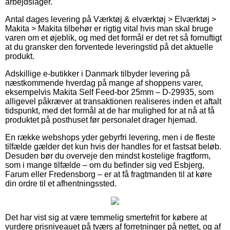
arbejdslager.
Antal dages levering på Værktøj & elværktøj > Elværktøj >
Makita > Makita tilbehør er rigtig vital hvis man skal bruge
varen om et øjeblik, og med det formål er det ret så fornuftigt
at du gransker den forventede leveringstid på det aktuelle
produkt.
Adskillige e-butikker i Danmark tilbyder levering på
næstkommende hverdag på mange af shoppens varer,
eksempelvis Makita Self Feed-bor 25mm – D-29935, som
alligevel påkræver at transaktionen realiseres inden et aftalt
tidspunkt, med det formål at de har mulighed for at nå at få
produktet på posthuset før personalet drager hjemad.
En række webshops yder gebyrfri levering, men i de fleste
tilfælde gælder det kun hvis der handles for et fastsat beløb.
Desuden bør du overveje den mindst kostelige fragtform,
som i mange tilfælde – om du befinder sig ved Esbjerg,
Farum eller Fredensborg – er at få fragtmanden til at køre
din ordre til et afhentningssted.
Det har vist sig at være temmelig smertefrit for købere at
vurdere prisniveauet på tværs af forretninger på nettet, og af