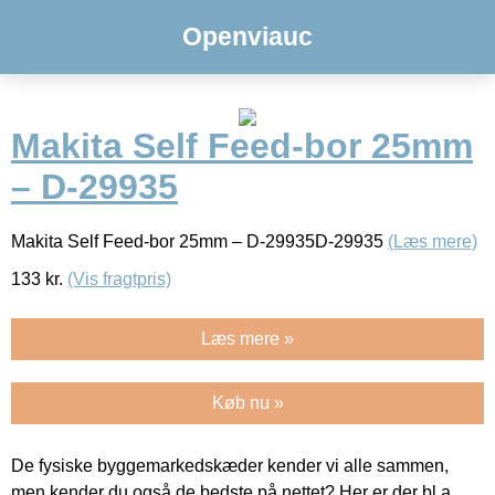
Openviauc
Makita Self Feed-bor 25mm
– D-29935
Makita Self Feed-bor 25mm – D-29935D-29935
(Læs mere)
133
kr.
(Vis fragtpris)
Læs mere »
Køb nu »
De fysiske byggemarkedskæder kender vi alle sammen,
men kender du også de bedste på nettet? Her er der bl.a.