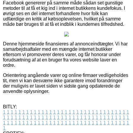
Facebook genererer på samme måde sådan set gunstige
metoder til at få et kig ind i internet butikkens kundefokus. I
øvrigt ses en del internet forhandlere hvor folk kan
udfærdige en kritik af købsoplevelsen, hvilket på samme
måde bør bruges til at få et indblik i kundernes tilfredshed.
Denne hjemmeside finansieres af annonceindtægter. Vi har
samarbejdsaftaler med en mængde internet butikker
eftersom vi promoverer deres varer, og får honorar under
forudsætning af at en bruger fra vores website laver en
ordre.
Orientering angående varer og online firmaer vedligeholdes
tit, men vi kan desværre ikke garantere imod forandringer
der muligvis er lavet siden vi sidste gang opdaterede de
anvendte oplysninger.
BITLY:
1
1
1
1
1
1
1
1
1
1
1
1
1
1
1
1
1
1
1
1
1
1
1
1
1
1
1
1
1
1
1
1
1
1
1
1
1
1
1
1
1
1
1
1
1
1
1
1
1
1
1
1
1
1
1
1
1
1
1
1
1
1
1
1
1
1
1
1
1
1
1
1
1
1
1
1
1
1
1
1
1
1
1
1
1
1
1
1
1
1
1
1
1
1
1
1
1
1
1
1