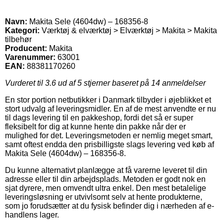
Navn:
Makita Sele (4604dw) – 168356-8
Kategori:
Værktøj & elværktøj > Elværktøj > Makita > Makita
tilbehør
Producent:
Makita
Varenummer:
63001
EAN:
88381170260
Vurderet til
3.6
ud af 5 stjerner baseret på
14
anmeldelser
En stor portion netbutikker i Danmark tilbyder i øjeblikket et
stort udvalg af leveringsmidler. En af de mest anvendte er nu
til dags levering til en pakkeshop, fordi det så er super
fleksibelt for dig at kunne hente din pakke når der er
mulighed for det. Leveringsmetoden er nemlig meget smart,
samt oftest endda den prisbilligste slags levering ved køb af
Makita Sele (4604dw) – 168356-8.
Du kunne alternativt planlægge at få varerne leveret til din
adresse eller til din arbejdsplads. Metoden er godt nok en
sjat dyrere, men omvendt ultra enkel. Den mest betalelige
leveringsløsning er utvivlsomt selv at hente produkterne,
som jo forudsætter at du fysisk befinder dig i nærheden af e-
handlens lager.