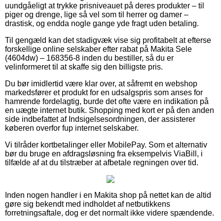
uundgåeligt at trykke prisniveauet på deres produkter – til
piger og drenge, lige så vel som til herrer og damer –
drastisk, og endda nogle gange yde fragt uden betaling.
Til gengæld kan det stadigvæk vise sig profitabelt at efterse
forskellige online selskaber efter rabat på Makita Sele
(4604dw) – 168356-8 inden du bestiller, så du er
velinformeret til at skaffe sig den billigste pris.
Du bør imidlertid være klar over, at såfremt en webshop
markedsfører et produkt for en udsalgspris som anses for
hamrende fordelagtig, burde det ofte være en indikation på
en uægte internet butik. Shopping med kort er på den anden
side indbefattet af Indsigelsesordningen, der assisterer
køberen overfor fup internet selskaber.
Vi tilråder kortbetalinger eller MobilePay. Som et alternativ
bør du bruge en afdragsløsning fra eksempelvis ViaBill, i
tilfælde af at du tilstræber at afbetale regningen over tid.
Inden nogen handler i en Makita shop på nettet kan de altid
gøre sig bekendt med indholdet af netbutikkens
forretningsaftale, dog er det normalt ikke videre spændende.