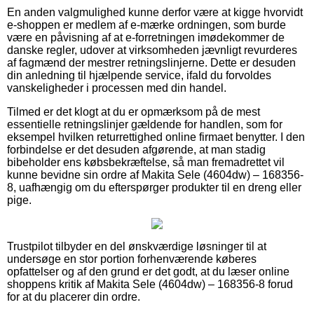
En anden valgmulighed kunne derfor være at kigge hvorvidt
e-shoppen er medlem af e-mærke ordningen, som burde
være en påvisning af at e-forretningen imødekommer de
danske regler, udover at virksomheden jævnligt revurderes
af fagmænd der mestrer retningslinjerne. Dette er desuden
din anledning til hjælpende service, ifald du forvoldes
vanskeligheder i processen med din handel.
Tilmed er det klogt at du er opmærksom på de mest
essentielle retningslinjer gældende for handlen, som for
eksempel hvilken returrettighed online firmaet benytter. I den
forbindelse er det desuden afgørende, at man stadig
bibeholder ens købsbekræftelse, så man fremadrettet vil
kunne bevidne sin ordre af Makita Sele (4604dw) – 168356-
8, uafhængig om du efterspørger produkter til en dreng eller
pige.
Trustpilot tilbyder en del ønskværdige løsninger til at
undersøge en stor portion forhenværende køberes
opfattelser og af den grund er det godt, at du læser online
shoppens kritik af Makita Sele (4604dw) – 168356-8 forud
for at du placerer din ordre.