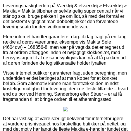
Leveringshastigheden på Værktøj & elværktøj > Elværktøj >
Makita > Makita tilbehør er selvfølgelig super central når vi
står og skal bruge pakken lige om lidt, så med det formål er
det bestemt vigtigt at man dobbelttjekker den forventede
leveringsdato for den vedkommende vare.
Flere internet handler garanterer dag-til-dag fragt på en lang
række af deres varenumre, eksempelvis Makita Sele
(4604dw) – 168356-8, men vær på vagt da det er regnet ud
fra at ordren aflægges inden et nøjagtigt klokkeslæt, med
hensynstagen til at de sandsynligvis kan nå at få pakken ud
af døren forinden de logistikansatte holder fyraften.
Visse internet butikker garanterer fragt uden beregning, men
undertiden er det betinget af at man køber for et konkret
beløb. Som alternativ kunne man foretrække den mindst
kostelige mulighed for levering, der i de fleste tilfælde – hvad
end du bor ved Herning, Sønderborg eller Struer – er at få
fragtmanden til at bringe ordren til et afhentningssted.
Det har vist sig at være særligt bekvemt for internetbrugere
at vurdere prisniveauet hos forskellige butikker på nettet, og
med det motiv har langt de fleste Makita e-handler fundet det