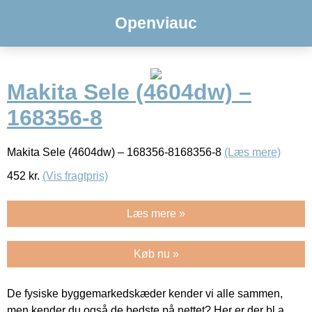
Openviauc
Makita Sele (4604dw) –
168356-8
Makita Sele (4604dw) – 168356-8168356-8
(Læs mere)
452
kr.
(Vis fragtpris)
Læs mere »
Køb nu »
De fysiske byggemarkedskæder kender vi alle sammen,
men kender du også de bedste på nettet? Her er der bl.a.