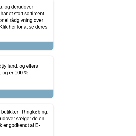
ia, og derudover
ar et stort sortiment
onel rådgivning over
ik her for at se deres
tjylland, og ellers
4, og er 100 %
butikker i Ringkøbing,
rudover sælger de en
k er godkendt af E-