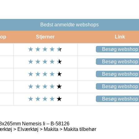
Bedst anmeldte webshops
op
Stjerner
Link
Besøg webshop
Besøg webshop
Besøg webshop
Besøg webshop
Besøg webshop
8x265mm Nemesis Ii – B-58126
rktøj > Elværktøj > Makita > Makita tilbehør