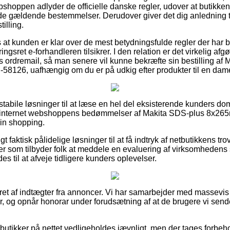
ebshoppen adlyder de officielle danske regler, udover at butikke
i de gældende bestemmelser. Derudover giver det dig anledning ti
illing.
 at kunden er klar over de mest betydningsfulde regler der har b
ngsret e-forhandleren tilsikrer. I den relation er det virkelig af
ordremail, så man senere vil kunne bekræfte sin bestilling af
8126, uafhængig om du er på udkig efter produkter til en dame 
 stabile løsninger til at læse en hel del eksisterende kunders d
er internet webshoppens bedømmelser af Makita SDS-plus 8x26
in shopping.
igt faktisk pålidelige løsninger til at få indtryk af netbutikkens 
nger som tilbyder folk at meddele en evaluering af virksomhedens 
til at afveje tidligere kunders oplevelser.
ret af indtægter fra annoncer. Vi har samarbejder med massevis a
r, og opnår honorar under forudsætning af at de brugere vi sende
utikker på nettet vedligeholdes jævnligt, men der tages forbehol