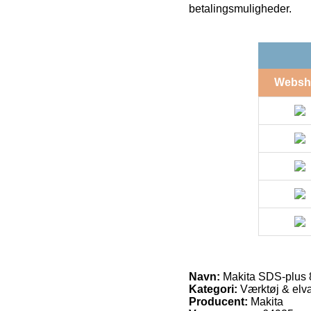
betalingsmuligheder.
Websh
Navn:
Makita SDS-plus 
Kategori:
Værktøj & elvæ
Producent:
Makita