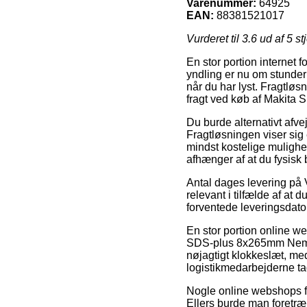
Varenummer:
64925
EAN:
88381521017
Vurderet til
3.6
ud af 5 st
En stor portion internet 
yndling er nu om stunder 
når du har lyst. Fragtløs
fragt ved køb af Makita
Du burde alternativt afvej
Fragtløsningen viser sig
mindst kostelige mulighed
afhænger af at du fysisk 
Antal dages levering på 
relevant i tilfælde af at 
forventede leveringsdato 
En stor portion online 
SDS-plus 8x265mm Nemesi
nøjagtigt klokkeslæt, med
logistikmedarbejderne ta
Nogle online webshops fr
Ellers burde man foretr