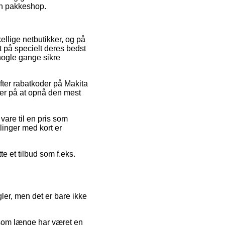
 en pakkeshop.
ellige netbutikker, og på
et på specielt deres bedst
 nogle gange sikre
fter rabatkoder på Makita
er på at opnå den mest
vare til en pris som
alinger med kort er
e et tilbud som f.eks.
er, men det er bare ikke
 som længe har været en