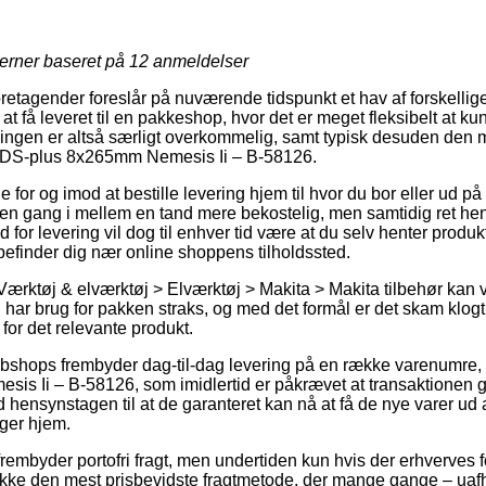
jerner baseret på
12
anmeldelser
foretagender foreslår på nuværende tidspunkt et hav af forskelli
at få leveret til en pakkeshop, hvor det er meget fleksibelt at k
ningen er altså særligt overkommelig, samt typisk desuden den m
 SDS-plus 8x265mm Nemesis Ii – B-58126.
e for og imod at bestille levering hjem til hvor du bor eller ud på 
 en gang i mellem en tand mere bekostelig, men samtidig ret h
 for levering vil dog til enhver tid være at du selv henter prod
befinder dig nær online shoppens tilholdssted.
Værktøj & elværktøj > Elværktøj > Makita > Makita tilbehør kan 
du har brug for pakken straks, og med det formål er det skam klogt 
for det relevante produkt.
webshops frembyder dag-til-dag levering på en række varenumre
s Ii – B-58126, som imidlertid er påkrævet at transaktionen g
 hensynstagen til at de garanteret kan nå at få de nye varer ud 
ger hjem.
embyder portofri fragt, men undertiden kun hvis der erhverves 
ække den mest prisbevidste fragtmetode, der mange gange – ua