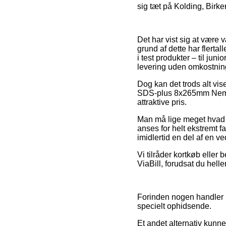
sig tæt på Kolding, Birke
Det har vist sig at være 
grund af dette har flertal
i test produkter – til jun
levering uden omkostnin
Dog kan det trods alt vis
SDS-plus 8x265mm Nemesi
attraktive pris.
Man må lige meget hvad v
anses for helt ekstremt f
imidlertid en del af en 
Vi tilråder kortkøb eller
ViaBill, forudsat du hel
Forinden nogen handler i
specielt ophidsende.
Et andet alternativ kunn