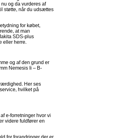
n nu og da vurderes af
l støtte, når du udsættes
etydning for købet,
gørende, at man
 Makita SDS-plus
eller herre.
omme og af den grund er
5mm Nemesis Ii – B-
troværdighed. Her ses
service, hvilket på
f e-forretninger hvor vi
r videre fuldfører en
d for forandringer der er