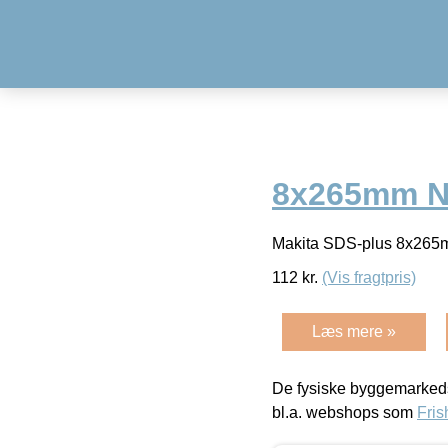
8x265mm Ne
Makita SDS-plus 8x265
112
kr.
(Vis fragtpris)
Læs mere »
De fysiske byggemarkeds
bl.a. webshops som
Fris