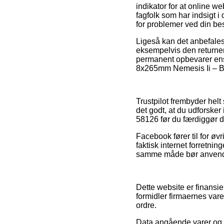
indikator for at online w
fagfolk som har indsigt 
for problemer ved din best
Ligeså kan det anbefales
eksempelvis den returneri
permanent opbevarer ens 
8x265mm Nemesis Ii – B-5
Trustpilot frembyder helt
det godt, at du udforsk
58126 før du færdiggør d
Facebook fører til for øvr
faktisk internet forretni
samme måde bør anvendes 
Dette website er finansie
formidler firmaernes vare
ordre.
Data angående varer og b