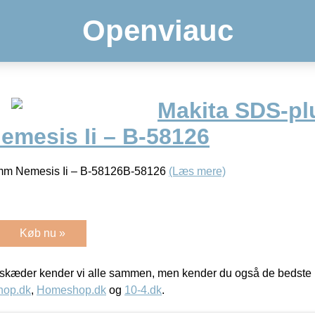
Openviauc
Makita SDS-pl
mesis Ii – B-58126
mm Nemesis Ii – B-58126B-58126
(Læs mere)
Køb nu »
kæder kender vi alle sammen, men kender du også de bedste p
hop.dk
,
Homeshop.dk
og
10-4.dk
.