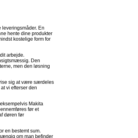
ge leveringsmåder. En
unne hente dine produkter
indst kostelige form for
dit arbejde.
ensigtsmæssig. Den
ukterne, men den løsning
vise sig at være særdeles
at vi efterser den
, eksempelvis Makita
ennemføres før et
af døren før
for en bestemt sum.
fhængig om man befinder