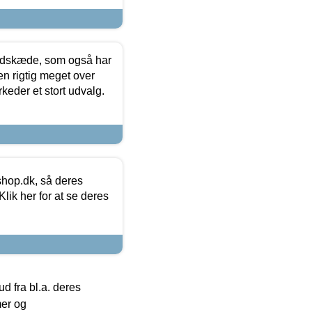
edskæde, som også har
en rigtig meget over
keder et stort udvalg.
hop.dk, så deres
lik her for at se deres
 fra bl.a. deres
mer og