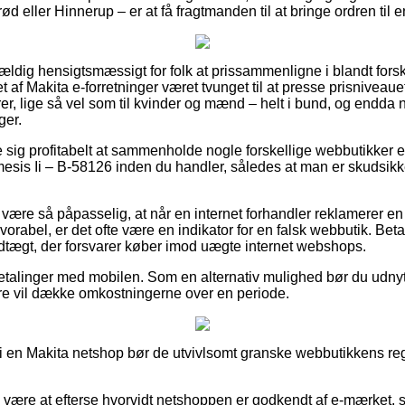
rød eller Hinnerup – er at få fragtmanden til at bringe ordren til
vældig hensigtsmæssigt for folk at prissammenligne i blandt forsk
let af Makita e-forretninger været tvunget til at presse prisniveau
iorer, lige så vel som til kvinder og mænd – helt i bund, og endda
ger.
e sig profitabelt at sammenholde nogle forskellige webbutikker e
s Ii – B-58126 inden du handler, således at man er skudsikk
ære så påpasselig, at når en internet forhandler reklamerer en 
avorabel, er det ofte være en indikator for en falsk webbutik. Bet
vedtægt, der forsvarer køber imod uægte internet webshops.
 betalinger med mobilen. Som en alternativ mulighed bør du udnytt
lere vil dække omkostningerne over en periode.
 en Makita netshop bør de utvivlsomt granske webbutikkens regl
e være at efterse hvorvidt netshoppen er godkendt af e-mærket,