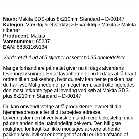
Navn:
Makita SDS-plus 8x210mm Standard – D-00147
Kategori:
Værktøj & elværktøj > Elværktøj > Makita > Makita
tilbehør
Producent:
Makita
Varenummer:
65237
EAN:
88381169134
Vurderet til
4
ud af 5 stjerner baseret på
35
anmeldelser
Mange forhandlere på nettet giver nu til dags alverdens
leveringsløsninger. En af favoritterne er nu til dags at få bragt
ordren til en pakkeshop, hvor du selv kan hente pakken når
du har lyst. Muligheden er jo meget nem, samt ofte ligeledes
den mest letkøbte type af levering ved køb af Makita SDS-
plus 8x210mm Standard – D-00147.
Du kan omvendt vælge at få produkterne leveret til din
hjemmeadresse eller til dit arbejdes adresse.
Leveringsformen bliver typisk en tand mere bekostelig, men
på den anden side ualmindeligt bekvem. Den billigste
mulighed for fragt kan ikke modsiges at være at hente
pakken selv, hvilket er betinget af at du er i kort afstand af