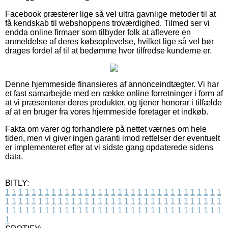
Facebook præsterer lige så vel ultra gavnlige metoder til at
få kendskab til webshoppens troværdighed. Tilmed ser vi
endda online firmaer som tilbyder folk at aflevere en
anmeldelse af deres købsoplevelse, hvilket lige så vel bør
drages fordel af til at bedømme hvor tilfredse kunderne er.
Denne hjemmeside finansieres af annonceindtægter. Vi har
et fast samarbejde med en række online forretninger i form af
at vi præsenterer deres produkter, og tjener honorar i tilfælde
af at en bruger fra vores hjemmeside foretager et indkøb.
Fakta om varer og forhandlere på nettet værnes om hele
tiden, men vi giver ingen garanti imod rettelser der eventuelt
er implementeret efter at vi sidste gang opdaterede sidens
data.
BITLY:
1
1
1
1
1
1
1
1
1
1
1
1
1
1
1
1
1
1
1
1
1
1
1
1
1
1
1
1
1
1
1
1
1
1
1
1
1
1
1
1
1
1
1
1
1
1
1
1
1
1
1
1
1
1
1
1
1
1
1
1
1
1
1
1
1
1
1
1
1
1
1
1
1
1
1
1
1
1
1
1
1
1
1
1
1
1
1
1
1
1
1
1
1
1
1
1
1
1
1
1