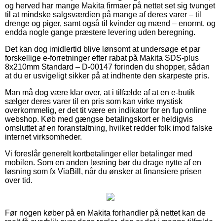
og herved har mange Makita firmaer på nettet set sig tvunget
til at mindske salgsværdien på mange af deres varer – til
drenge og piger, samt også til kvinder og mænd – enormt, og
endda nogle gange præstere levering uden beregning.
Det kan dog imidlertid blive lønsomt at undersøge et par
forskellige e-forretninger efter rabat på Makita SDS-plus
8x210mm Standard – D-00147 forinden du shopper, sådan
at du er usvigeligt sikker på at indhente den skarpeste pris.
Man må dog være klar over, at i tilfælde af at en e-butik
sælger deres varer til en pris som kan virke mystisk
overkommelig, er det tit være en indikator for en fup online
webshop. Køb med gængse betalingskort er heldigvis
omsluttet af en foranstaltning, hvilket redder folk imod falske
internet virksomheder.
Vi foreslår generelt kortbetalinger eller betalinger med
mobilen. Som en anden løsning bør du drage nytte af en
løsning som fx ViaBill, når du ønsker at finansiere prisen
over tid.
Før nogen køber på en Makita forhandler på nettet kan de