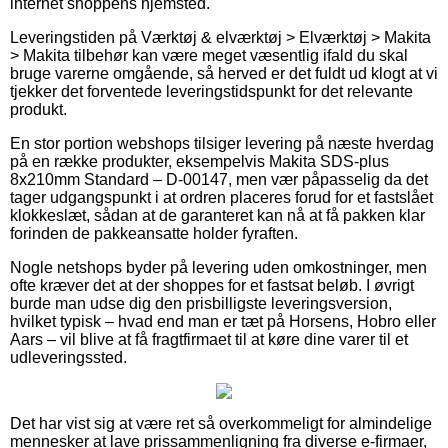
internet shoppens hjemsted.
Leveringstiden på Værktøj & elværktøj > Elværktøj > Makita
> Makita tilbehør kan være meget væsentlig ifald du skal
bruge varerne omgående, så herved er det fuldt ud klogt at vi
tjekker det forventede leveringstidspunkt for det relevante
produkt.
En stor portion webshops tilsiger levering på næste hverdag
på en række produkter, eksempelvis Makita SDS-plus
8x210mm Standard – D-00147, men vær påpasselig da det
tager udgangspunkt i at ordren placeres forud for et fastslået
klokkeslæt, sådan at de garanteret kan nå at få pakken klar
forinden de pakkeansatte holder fyraften.
Nogle netshops byder på levering uden omkostninger, men
ofte kræver det at der shoppes for et fastsat beløb. I øvrigt
burde man udse dig den prisbilligste leveringsversion,
hvilket typisk – hvad end man er tæt på Horsens, Hobro eller
Aars – vil blive at få fragtfirmaet til at køre dine varer til et
udleveringssted.
Det har vist sig at være ret så overkommeligt for almindelige
mennesker at lave prissammenligning fra diverse e-firmaer,