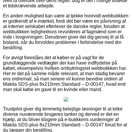
reelt få overblik over dens regler, dog er det i mange tilfælde
et tidskrævende arbejde.
En anden mulighed kan være at tjekke hvorvidt webbutikken
er godkendt af e-mærket, fordi det bør være en påvisning af
at internet selskabet efterlever de danske regler, foruden at
webbutikken lejlighedsvis revurderes af fagmænd som er
inde i lovgivningen. Derudover giver det dig genvej til at få
bistand, når du forvoldes problemer i forbindelse med din
bestilling.
For øvrigt foreslåes det at køber er på vagt for de
grundlæggende vedtægter der kan have indflydelse på
købet, eksempelvis hvilken ombytningsret webbutikken har.
Her er det på samme måde relevant, at man stadig bevarer
ens ordremail, så man senere vil kunne bevidne ordren af
Makita SDS-plus 8x210mm Standard – D-00147, hvad end
man skal købe en gave til en kvinde eller mand.
Trustpilot giver dig temmelig belejlige løsninger til at tolke
diverse nuværende brugeres tanker og derved er det en
hjælp, at du bliver klogere på e-butikkens vurderinger af
Makita SDS-plus 8x210mm Standard – D-00147 forud for at
du lægger din bestilling.