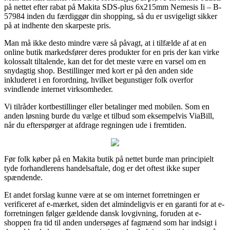
på nettet efter rabat på Makita SDS-plus 6x215mm Nemesis Ii – B-
57984 inden du færdiggør din shopping, så du er usvigeligt sikker
på at indhente den skarpeste pris.
Man må ikke desto mindre være så påvagt, at i tilfælde af at en
online butik markedsfører deres produkter for en pris der kan virke
kolossalt tiltalende, kan det for det meste være en varsel om en
snydagtig shop. Bestillinger med kort er på den anden side
inkluderet i en forordning, hvilket begunstiger folk overfor
svindlende internet virksomheder.
Vi tilråder kortbestillinger eller betalinger med mobilen. Som en
anden løsning burde du vælge et tilbud som eksempelvis ViaBill,
når du efterspørger at afdrage regningen ude i fremtiden.
Før folk køber på en Makita butik på nettet burde man principielt
tyde forhandlerens handelsaftale, dog er det oftest ikke super
spændende.
Et andet forslag kunne være at se om internet forretningen er
verificeret af e-mærket, siden det almindeligvis er en garanti for at e-
forretningen følger gældende dansk lovgivning, foruden at e-
shoppen fra tid til anden undersøges af fagmænd som har indsigt i