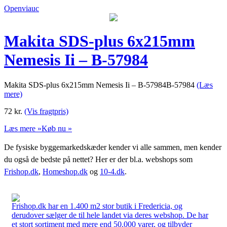
Openviauc
Makita SDS-plus 6x215mm
Nemesis Ii – B-57984
Makita SDS-plus 6x215mm Nemesis Ii – B-57984B-57984
(Læs
mere)
72
kr.
(Vis fragtpris)
Læs mere »
Køb nu »
De fysiske byggemarkedskæder kender vi alle sammen, men kender
du også de bedste på nettet? Her er der bl.a. webshops som
Frishop.dk
,
Homeshop.dk
og
10-4.dk
.
Frishop.dk har en 1.400 m2 stor butik i Fredericia, og
derudover sælger de til hele landet via deres webshop. De har
et stort sortiment med mere end 50.000 varer, og tilbyder