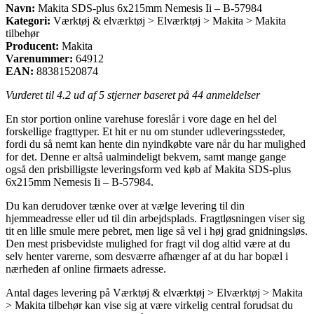
Navn:
Makita SDS-plus 6x215mm Nemesis Ii – B-57984
Kategori:
Værktøj & elværktøj > Elværktøj > Makita > Makita
tilbehør
Producent:
Makita
Varenummer:
64912
EAN:
88381520874
Vurderet til
4.2
ud af 5 stjerner baseret på
44
anmeldelser
En stor portion online varehuse foreslår i vore dage en hel del
forskellige fragttyper. Et hit er nu om stunder udleveringssteder,
fordi du så nemt kan hente din nyindkøbte vare når du har mulighed
for det. Denne er altså ualmindeligt bekvem, samt mange gange
også den prisbilligste leveringsform ved køb af Makita SDS-plus
6x215mm Nemesis Ii – B-57984.
Du kan derudover tænke over at vælge levering til din
hjemmeadresse eller ud til din arbejdsplads. Fragtløsningen viser sig
tit en lille smule mere pebret, men lige så vel i høj grad gnidningsløs.
Den mest prisbevidste mulighed for fragt vil dog altid være at du
selv henter varerne, som desværre afhænger af at du har bopæl i
nærheden af online firmaets adresse.
Antal dages levering på Værktøj & elværktøj > Elværktøj > Makita
> Makita tilbehør kan vise sig at være virkelig central forudsat du