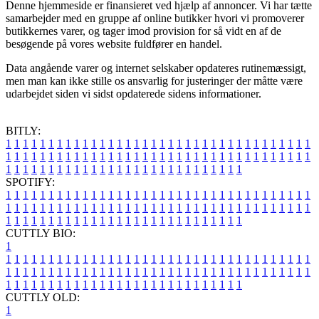
Denne hjemmeside er finansieret ved hjælp af annoncer. Vi har tætte
samarbejder med en gruppe af online butikker hvori vi promoverer
butikkernes varer, og tager imod provision for så vidt en af de
besøgende på vores website fuldfører en handel.
Data angående varer og internet selskaber opdateres rutinemæssigt,
men man kan ikke stille os ansvarlig for justeringer der måtte være
udarbejdet siden vi sidst opdaterede sidens informationer.
BITLY:
1
1
1
1
1
1
1
1
1
1
1
1
1
1
1
1
1
1
1
1
1
1
1
1
1
1
1
1
1
1
1
1
1
1
1
1
1
1
1
1
1
1
1
1
1
1
1
1
1
1
1
1
1
1
1
1
1
1
1
1
1
1
1
1
1
1
1
1
1
1
1
1
1
1
1
1
1
1
1
1
1
1
1
1
1
1
1
1
1
1
1
1
1
1
1
1
1
1
1
1
SPOTIFY:
1
1
1
1
1
1
1
1
1
1
1
1
1
1
1
1
1
1
1
1
1
1
1
1
1
1
1
1
1
1
1
1
1
1
1
1
1
1
1
1
1
1
1
1
1
1
1
1
1
1
1
1
1
1
1
1
1
1
1
1
1
1
1
1
1
1
1
1
1
1
1
1
1
1
1
1
1
1
1
1
1
1
1
1
1
1
1
1
1
1
1
1
1
1
1
1
1
1
1
1
CUTTLY BIO:
1
1
1
1
1
1
1
1
1
1
1
1
1
1
1
1
1
1
1
1
1
1
1
1
1
1
1
1
1
1
1
1
1
1
1
1
1
1
1
1
1
1
1
1
1
1
1
1
1
1
1
1
1
1
1
1
1
1
1
1
1
1
1
1
1
1
1
1
1
1
1
1
1
1
1
1
1
1
1
1
1
1
1
1
1
1
1
1
1
1
1
1
1
1
1
1
1
1
1
1
1
CUTTLY OLD:
1