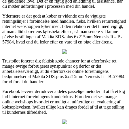
de gældende love. Det er en rigtig god anledning til assistance, når
du møder udfordringer i processen med din handel.
Ydermere er det godt at køber er vidende om de vigtigste
retningslinjer i forbindelse med handlen, f.eks. hvilken returrettighed
internet webshoppen kører med. I den relation er det tilmed vigtigt,
at man altid sikrer ens købsbekræftelse, så man senere vil kunne
påvise bestillingen af Makita SDS-plus 6x215mm Nemesis Ii – B-
57984, hvad end du leder efter en vare til en pige eller dreng.
Trustpilot forærer dig faktisk gode chancer for at efterforske ret
mange øvrige forbrugeres synspunkter og derfor er det
anbefalelsesværdigt, at du efterforsker online forretningens
bedømmelser af Makita SDS-plus 6x215mm Nemesis Ii – B-57984
forud for at du handler.
Facebook leverer derudover aldeles passelige metoder til at få et kig
ind i internet forretningens kundefokus. Foruden det ses mange
online webshops hvor det er muligt at udfærdige en evaluering af
købsoplevelsen, hvilket tillige kan drages fordel af til at tage stilling
til kundernes tilfredshed.