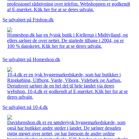
professionel rådgivning over telefon. Webshoppen er godkendt
af E-mærket. Klik her for at se deres udvalg.
Se udvalget på Frishop.dk
Homeshop.dk har en fysisk butik i Kjellerup i Midtjylland, og
ellers sælger de over nettet. De startede tilbage i 2004, og er
100 % danskejet. Klik her for at se deres udvalg.
Se udvalget på Homeshop.dk
10-4.dk er en jysk byggemarkedskæde, som har butikker i
Ringkøbing, Ulfborg, Varde, Viborg, Videbæk og Aarhus.
Derudover sælger de en hel del til hele landet via deres
webshop. 10-4.dk er godkendt af E-mærket. Klik her for at se
deres udvalg.
Se udvalget på 10-4.dk
Davidsenshop.dk er en sønderjysk byggemarkedskæde, som
også har butikker andre steder i landet. De sælger desuden
rigtig meget over nettet, og har ligesom de andre online