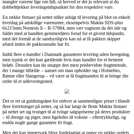
mangler varerne lige om lidt, så herved er det jo relevant at du
dobbelttjekker leveringstidspunktet for den respektive vare.
En række firmaer på nettet stiller udsigt til levering på blot en enkelt
hverdag på adskillige varenumre, eksempelvis Makita SDS-plus
6x215mm Nemesis Ii – B-57984, men vær vagtsom da det står og
falder med at handlen gemmenføres forud for et givent tidspunkt,
med det formål at de sandsynligvis kan nå at få pakken skippet
afsted inden de pakkeansatte har fri.
Indtil flere e-handler i Danmark garanterer levering uden beregning,
men typisk er det kun gældende hvis man handler for et bestemt
beløb. Desuden kan du snuppe den mest prisbevidste fragtmetode,
der i mange tilfælde – uanset om man opholder sig i Holstebro,
Rønne eller Slangerup – vil være at få fragtmanden til at bringe din
ordre til et udleveringssted.
Det er ret så gnidningsløst for enhver at sammenligne priser i blandt
flere forretninger på nettet, og så har langt de fleste Makita firmaer
på nettet set sig tvunget til at tvinge salgspriserne på deres produkter
– til drenge og piger, men ligeledes til voksne – eftertrykkeligt, og
endda nogle gange garantere fri fragt.
Men det kan immervæk blive fordelagtigt at prøve en række outlets