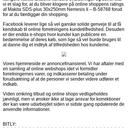
vi et slag for, at du bliver klogere på online shoppens ratings
af Makita SDS-plus 30x250mm Nemesis Ii – B-58768 forud
for at du færdiggør din shopping.
Facebook leverer lige så vel ganske solide genveje til at få
kendskab til online forretningens kundetilfredshed. Desuden
er der endda e-shops hvor kunder kan publicere en
bedømmelse af deres køb, som lige så vel burde bruges til
at danne dig et indtryk af tilfredsheden hos kunderne.
Vores hjemmeside er annoncefinansieret. Vi har aftaler med
en samling af online webshops idet vi formidler
forretningernes varer, og indkasserer betaling under
forudsætning af at de personer vi sender videre udfører et
indkøb.
Viden omkring tilbud og online shops vedligeholdes
jævnligt, men vi ønsker ikke at tage ansvar for korrektioner
der kan være udarbejdet siden vi sidste gang opdaterede de
anvendte informationer.
BITLY: