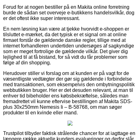
Forud for at nogen bestiller på en Makita online forretning
burde de sådan set overveje e-butikkens handelsvilkår, dog
er det oftest ikke super interessant.
En nem løsning kan være at tjekke hvorvidt e-shoppen er
tilsluttet e-mærket, da det typisk er et signal om at online
firmaet forstår de gældende danske regler, tillige med at
internet forhandleren undertiden undersøges af sagkyndige
som er meget fortrolige de gældende vilkår. Det giver dig
lejlighed til at få bistand, for så vidt du får problemer som
følge af din shopping.
Herudover stiller vi forslag om at kunden er på vagt for de
væsentligste vedtægter der gør sig gældende i forbindelse
med transaktionen, som eksempelvis den ombytningspolitik
webbutikken bruger. Her er det desuden relevant, at man til
enhver tid bibeholder ens købsbekræftelse, således man
fremadrettet vil kunne eftervise bestillingen af Makita SDS-
plus 30x250mm Nemesis Ii – B-58768, om man søger
produkter til en kvinde eller mand.
Trustpilot tilbyder faktisk strålende chancer for at iagttage en
længere række aktuelle kunders evalueringer og derfor slår