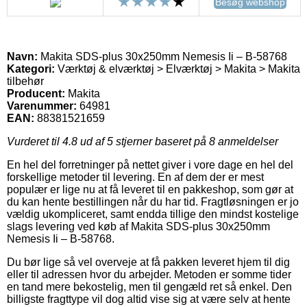
Besøg webshop
Navn:
Makita SDS-plus 30x250mm Nemesis Ii – B-58768
Kategori:
Værktøj & elværktøj > Elværktøj > Makita > Makita
tilbehør
Producent:
Makita
Varenummer:
64981
EAN:
88381521659
Vurderet til
4.8
ud af 5 stjerner baseret på
8
anmeldelser
En hel del forretninger på nettet giver i vore dage en hel del
forskellige metoder til levering. En af dem der er mest
populær er lige nu at få leveret til en pakkeshop, som gør at
du kan hente bestillingen når du har tid. Fragtløsningen er jo
vældig ukompliceret, samt endda tillige den mindst kostelige
slags levering ved køb af Makita SDS-plus 30x250mm
Nemesis Ii – B-58768.
Du bør lige så vel overveje at få pakken leveret hjem til dig
eller til adressen hvor du arbejder. Metoden er somme tider
en tand mere bekostelig, men til gengæld ret så enkel. Den
billigste fragttype vil dog altid vise sig at være selv at hente