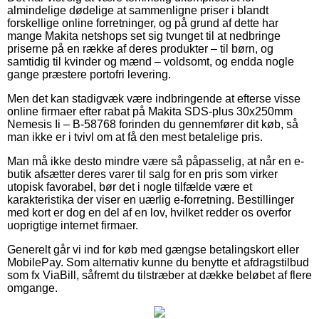
almindelige dødelige at sammenligne priser i blandt
forskellige online forretninger, og på grund af dette har
mange Makita netshops set sig tvunget til at nedbringe
priserne på en række af deres produkter – til børn, og
samtidig til kvinder og mænd – voldsomt, og endda nogle
gange præstere portofri levering.
Men det kan stadigvæk være indbringende at efterse visse
online firmaer efter rabat på Makita SDS-plus 30x250mm
Nemesis Ii – B-58768 forinden du gennemfører dit køb, så
man ikke er i tvivl om at få den mest betalelige pris.
Man må ikke desto mindre være så påpasselig, at når en e-
butik afsætter deres varer til salg for en pris som virker
utopisk favorabel, bør det i nogle tilfælde være et
karakteristika der viser en uærlig e-forretning. Bestillinger
med kort er dog en del af en lov, hvilket redder os overfor
uoprigtige internet firmaer.
Generelt går vi ind for køb med gængse betalingskort eller
MobilePay. Som alternativ kunne du benytte et afdragstilbud
som fx ViaBill, såfremt du tilstræber at dække beløbet af flere
omgange.