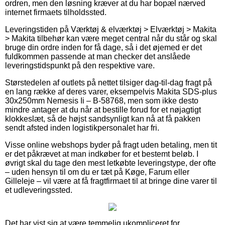
ordren, men den løsning kræver at du har bopæl nærved
internet firmaets tilholdssted.
Leveringstiden på Værktøj & elværktøj > Elværktøj > Makita
> Makita tilbehør kan være meget central når du står og skal
bruge din ordre inden for få dage, så i det øjemed er det
fuldkommen passende at man checker det anslåede
leveringstidspunkt på den respektive vare.
Størstedelen af outlets på nettet tilsiger dag-til-dag fragt på
en lang række af deres varer, eksempelvis Makita SDS-plus
30x250mm Nemesis Ii – B-58768, men som ikke desto
mindre antager at du når at bestille forud for et nøjagtigt
klokkeslæt, så de højst sandsynligt kan nå at få pakken
sendt afsted inden logistikpersonalet har fri.
Visse online webshops byder på fragt uden betaling, men tit
er det påkrævet at man indkøber for et bestemt beløb. I
øvrigt skal du tage den mest letkøbte leveringstype, der ofte
– uden hensyn til om du er tæt på Køge, Farum eller
Gilleleje – vil være at få fragtfirmaet til at bringe dine varer til
et udleveringssted.
Det har vist sig at være temmelig ukompliceret for