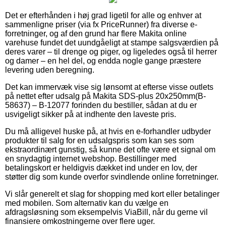
Det er efterhånden i høj grad ligetil for alle og enhver at
sammenligne priser (via fx PriceRunner) fra diverse e-
forretninger, og af den grund har flere Makita online
varehuse fundet det uundgåeligt at stampe salgsværdien på
deres varer – til drenge og piger, og ligeledes også til herrer
og damer – en hel del, og endda nogle gange præstere
levering uden beregning.
Det kan immervæk vise sig lønsomt at efterse visse outlets
på nettet efter udsalg på Makita SDS-plus 20x250mm(B-
58637) – B-12077 forinden du bestiller, sådan at du er
usvigeligt sikker på at indhente den laveste pris.
Du må alligevel huske på, at hvis en e-forhandler udbyder
produkter til salg for en udsalgspris som kan ses som
ekstraordinært gunstig, så kunne det ofte være et signal om
en snydagtig internet webshop. Bestillinger med
betalingskort er heldigvis dækket ind under en lov, der
støtter dig som kunde overfor svindlende online forretninger.
Vi slår generelt et slag for shopping med kort eller betalinger
med mobilen. Som alternativ kan du vælge en
afdragsløsning som eksempelvis ViaBill, når du gerne vil
finansiere omkostningerne over flere uger.