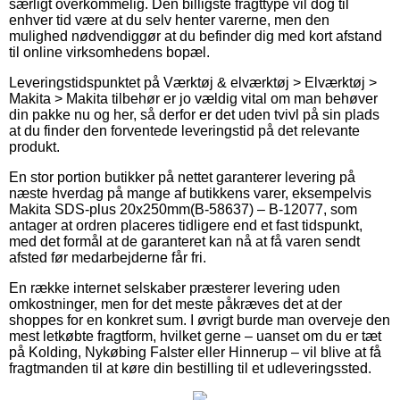
særligt overkommelig. Den billigste fragttype vil dog til
enhver tid være at du selv henter varerne, men den
mulighed nødvendiggør at du befinder dig med kort afstand
til online virksomhedens bopæl.
Leveringstidspunktet på Værktøj & elværktøj > Elværktøj >
Makita > Makita tilbehør er jo vældig vital om man behøver
din pakke nu og her, så derfor er det uden tvivl på sin plads
at du finder den forventede leveringstid på det relevante
produkt.
En stor portion butikker på nettet garanterer levering på
næste hverdag på mange af butikkens varer, eksempelvis
Makita SDS-plus 20x250mm(B-58637) – B-12077, som
antager at ordren placeres tidligere end et fast tidspunkt,
med det formål at de garanteret kan nå at få varen sendt
afsted før medarbejderne får fri.
En række internet selskaber præsterer levering uden
omkostninger, men for det meste påkræves det at der
shoppes for en konkret sum. I øvrigt burde man overveje den
mest letkøbte fragtform, hvilket gerne – uanset om du er tæt
på Kolding, Nykøbing Falster eller Hinnerup – vil blive at få
fragtmanden til at køre din bestilling til et udleveringssted.