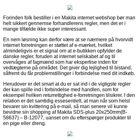
Forinden folk bestiller i en Makita internet webshop bør man
helt sikkert gennemse forhandlerens regler, men det er i
mange tilfælde ikke super interessant.
En nem løsning kan derfor være at se nærmere på hvorvidt
internet forretningen er støttet af e-mærket, hvilket
almindeligvis er et signal om at e-butikken opfylder de
danske regler, foruden at internet selskabet af og til
overvåges af fagmænd som har ekspertise inden for
vedtægterne på området. Det giver dig lejlighed til bistand,
såfremt du får problemstillinger i forbindelse med dit indkøb.
Herudover er det smart at du er sat ind i de vigtigste regler
der kan spille ind i forbindelse med handlen, som for
eksempel hvilken returrettighed e-forretningen tilsikrer. I den
relation er det samtidig essesentielt, at man når som helst
bevarer sin kvittering på e-mail, så man senere vil kunne
bevidne sin shopping af Makita SDS-plus 20x250mm(B-
58637) – B-12077, uanset om du efterspørger produkter til
en pige eller dreng.