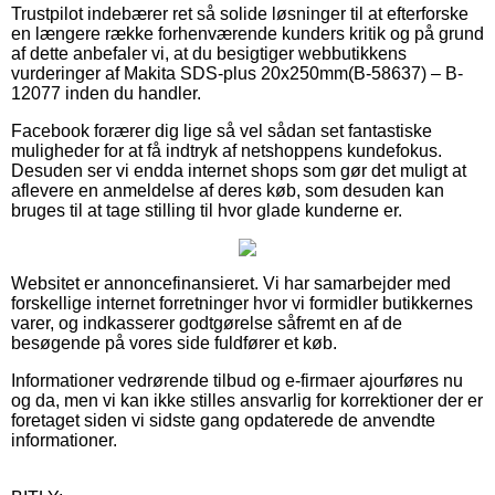
Trustpilot indebærer ret så solide løsninger til at efterforske
en længere række forhenværende kunders kritik og på grund
af dette anbefaler vi, at du besigtiger webbutikkens
vurderinger af Makita SDS-plus 20x250mm(B-58637) – B-
12077 inden du handler.
Facebook forærer dig lige så vel sådan set fantastiske
muligheder for at få indtryk af netshoppens kundefokus.
Desuden ser vi endda internet shops som gør det muligt at
aflevere en anmeldelse af deres køb, som desuden kan
bruges til at tage stilling til hvor glade kunderne er.
Websitet er annoncefinansieret. Vi har samarbejder med
forskellige internet forretninger hvor vi formidler butikkernes
varer, og indkasserer godtgørelse såfremt en af de
besøgende på vores side fuldfører et køb.
Informationer vedrørende tilbud og e-firmaer ajourføres nu
og da, men vi kan ikke stilles ansvarlig for korrektioner der er
foretaget siden vi sidste gang opdaterede de anvendte
informationer.