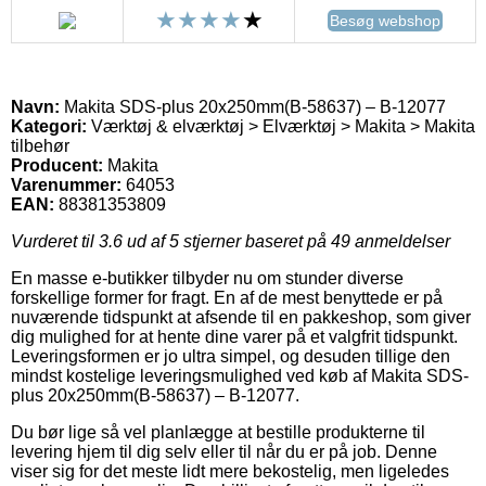
Besøg webshop
Navn:
Makita SDS-plus 20x250mm(B-58637) – B-12077
Kategori:
Værktøj & elværktøj > Elværktøj > Makita > Makita
tilbehør
Producent:
Makita
Varenummer:
64053
EAN:
88381353809
Vurderet til
3.6
ud af 5 stjerner baseret på
49
anmeldelser
En masse e-butikker tilbyder nu om stunder diverse
forskellige former for fragt. En af de mest benyttede er på
nuværende tidspunkt at afsende til en pakkeshop, som giver
dig mulighed for at hente dine varer på et valgfrit tidspunkt.
Leveringsformen er jo ultra simpel, og desuden tillige den
mindst kostelige leveringsmulighed ved køb af Makita SDS-
plus 20x250mm(B-58637) – B-12077.
Du bør lige så vel planlægge at bestille produkterne til
levering hjem til dig selv eller til når du er på job. Denne
viser sig for det meste lidt mere bekostelig, men ligeledes