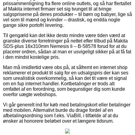
prissammenligning fra flere online outlets, og så har flertallet
af Makita internet firmaer set sig tvunget til at tvinge
salgspriserne på deres produkter – til børn og babyer, lige så
vel som til mænd og kvinder – drastisk, og endda nogle
gange sikre portofri levering.
Til gengæld kan det ikke desto mindre være tiden værd at
granske diverse forretninger på nettet efter tilbud på Makita
SDS-plus 16x310mm Nemesis Ii – B-58578 forud for at du
placerer ordren, sådan at man er usvigeligt sikker på at få fat
i den mindst kostelige pris.
Man må imidlertid være obs på, at såfremt en internet shop
reklamerer et produkt til salg for en udsalgspris der kan ses
som urealistisk overkommelig, så kan det tit være et signal
om en fup internet handler. Kortbetalinger er trods alt
omfattet af en forordning, som begunstiger dig som kunde
overfor uægte webshops.
Vi går generelt ind for køb med betalingskort eller betalinger
med mobilen. Alternativt burde du drage fordel af en
afbetalingsordning som f.eks. ViaBill, i tilfælde af at du
ønsker at honorere beløbet over et længere tidsrum.