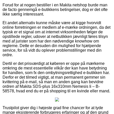
Forud for at nogen bestiller i en Makita netshop burde man
de facto gennemgå e-butikkens betingelser, dog er det ofte
ikke særlig interessant.
Et andet alternativ kunne måske være at kigge hvorvidt
online forretningen er medlem af e-mærke ordningen, da det
typisk er et signal om at internet virksomheden følger de
opstillede regler, udover at netbutikken jævnligt føres tilsyn
med af jurister som har den nødvendige knowhow om
reglerne. Dette er desuden din mulighed for hjælpende
service, for så vidt du oplever problemstillinger med din
ordre.
Dertil er det prisværdigt at køberen er oppe på mærkerne
omkring de mest essentielle vilkår der kan have betydning
for handlen, som fx den ombytningsrettighed e-butikken har.
Derfor er det tilmed vigtigt, at man permanent gemmer sin
kvittering på e-mail, så man en anden gang kan bevidne
ordren af Makita SDS-plus 16x310mm Nemesis Ii – B-
58578, hvad end du er på shopping til en kvinde eller mand.
Trustpilot giver dig i højeste grad fine chancer for at tyde
mange eksisterende forbrugeres erfaringer og af den grund