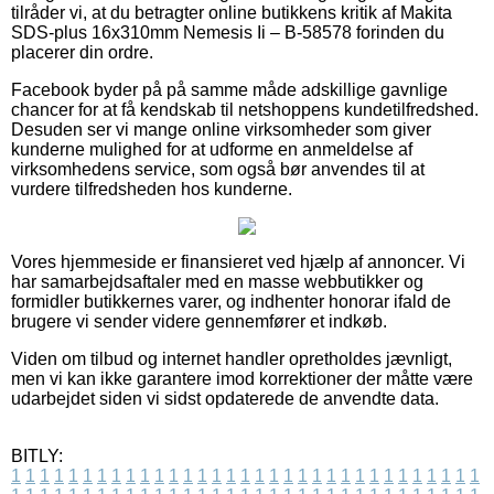
tilråder vi, at du betragter online butikkens kritik af Makita
SDS-plus 16x310mm Nemesis Ii – B-58578 forinden du
placerer din ordre.
Facebook byder på på samme måde adskillige gavnlige
chancer for at få kendskab til netshoppens kundetilfredshed.
Desuden ser vi mange online virksomheder som giver
kunderne mulighed for at udforme en anmeldelse af
virksomhedens service, som også bør anvendes til at
vurdere tilfredsheden hos kunderne.
Vores hjemmeside er finansieret ved hjælp af annoncer. Vi
har samarbejdsaftaler med en masse webbutikker og
formidler butikkernes varer, og indhenter honorar ifald de
brugere vi sender videre gennemfører et indkøb.
Viden om tilbud og internet handler opretholdes jævnligt,
men vi kan ikke garantere imod korrektioner der måtte være
udarbejdet siden vi sidst opdaterede de anvendte data.
BITLY:
1
1
1
1
1
1
1
1
1
1
1
1
1
1
1
1
1
1
1
1
1
1
1
1
1
1
1
1
1
1
1
1
1