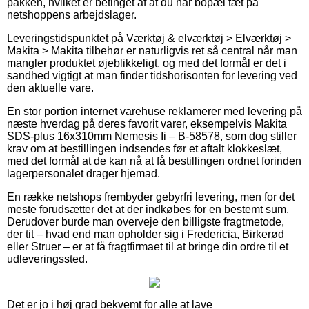
pakken, hvilket er betinget af at du har bopæl tæt på
netshoppens arbejdslager.
Leveringstidspunktet på Værktøj & elværktøj > Elværktøj >
Makita > Makita tilbehør er naturligvis ret så central når man
mangler produktet øjeblikkeligt, og med det formål er det i
sandhed vigtigt at man finder tidshorisonten for levering ved
den aktuelle vare.
En stor portion internet varehuse reklamerer med levering på
næste hverdag på deres favorit varer, eksempelvis Makita
SDS-plus 16x310mm Nemesis Ii – B-58578, som dog stiller
krav om at bestillingen indsendes før et aftalt klokkeslæt,
med det formål at de kan nå at få bestillingen ordnet forinden
lagerpersonalet drager hjemad.
En række netshops frembyder gebyrfri levering, men for det
meste forudsætter det at der indkøbes for en bestemt sum.
Derudover burde man overveje den billigste fragtmetode,
der tit – hvad end man opholder sig i Fredericia, Birkerød
eller Struer – er at få fragtfirmaet til at bringe din ordre til et
udleveringssted.
Det er jo i høj grad bekvemt for alle at lave