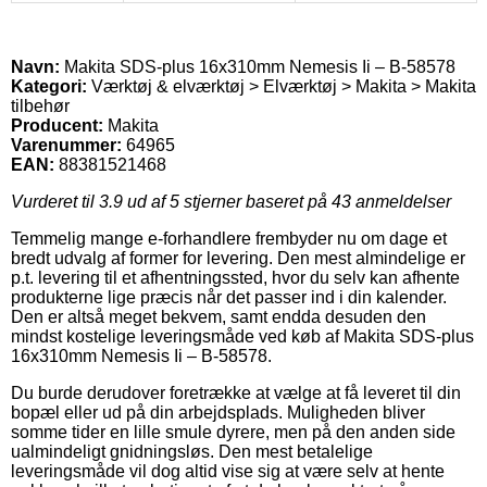
Navn:
Makita SDS-plus 16x310mm Nemesis Ii – B-58578
Kategori:
Værktøj & elværktøj > Elværktøj > Makita > Makita
tilbehør
Producent:
Makita
Varenummer:
64965
EAN:
88381521468
Vurderet til
3.9
ud af 5 stjerner baseret på
43
anmeldelser
Temmelig mange e-forhandlere frembyder nu om dage et
bredt udvalg af former for levering. Den mest almindelige er
p.t. levering til et afhentningssted, hvor du selv kan afhente
produkterne lige præcis når det passer ind i din kalender.
Den er altså meget bekvem, samt endda desuden den
mindst kostelige leveringsmåde ved køb af Makita SDS-plus
16x310mm Nemesis Ii – B-58578.
Du burde derudover foretrække at vælge at få leveret til din
bopæl eller ud på din arbejdsplads. Muligheden bliver
somme tider en lille smule dyrere, men på den anden side
ualmindeligt gnidningsløs. Den mest betalelige
leveringsmåde vil dog altid vise sig at være selv at hente