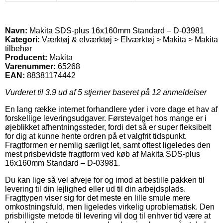
Navn:
Makita SDS-plus 16x160mm Standard – D-03981
Kategori:
Værktøj & elværktøj > Elværktøj > Makita > Makita
tilbehør
Producent:
Makita
Varenummer:
65268
EAN:
88381174442
Vurderet til
3.9
ud af 5 stjerner baseret på
12
anmeldelser
En lang række internet forhandlere yder i vore dage et hav af
forskellige leveringsudgaver. Førstevalget hos mange er i
øjeblikket afhentningssteder, fordi det så er super fleksibelt
for dig at kunne hente ordren på et valgfrit tidspunkt.
Fragtformen er nemlig særligt let, samt oftest ligeledes den
mest prisbevidste fragtform ved køb af Makita SDS-plus
16x160mm Standard – D-03981.
Du kan lige så vel afveje for og imod at bestille pakken til
levering til din lejlighed eller ud til din arbejdsplads.
Fragttypen viser sig for det meste en lille smule mere
omkostningsfuld, men ligeledes virkelig uproblematisk. Den
prisbilligste metode til levering vil dog til enhver tid være at