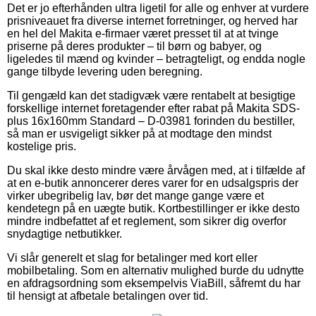
Det er jo efterhånden ultra ligetil for alle og enhver at vurdere
prisniveauet fra diverse internet forretninger, og herved har
en hel del Makita e-firmaer været presset til at at tvinge
priserne på deres produkter – til børn og babyer, og
ligeledes til mænd og kvinder – betragteligt, og endda nogle
gange tilbyde levering uden beregning.
Til gengæld kan det stadigvæk være rentabelt at besigtige
forskellige internet foretagender efter rabat på Makita SDS-
plus 16x160mm Standard – D-03981 forinden du bestiller,
så man er usvigeligt sikker på at modtage den mindst
kostelige pris.
Du skal ikke desto mindre være årvågen med, at i tilfælde af
at en e-butik annoncerer deres varer for en udsalgspris der
virker ubegribelig lav, bør det mange gange være et
kendetegn på en uægte butik. Kortbestillinger er ikke desto
mindre indbefattet af et reglement, som sikrer dig overfor
snydagtige netbutikker.
Vi slår generelt et slag for betalinger med kort eller
mobilbetaling. Som en alternativ mulighed burde du udnytte
en afdragsordning som eksempelvis ViaBill, såfremt du har
til hensigt at afbetale betalingen over tid.