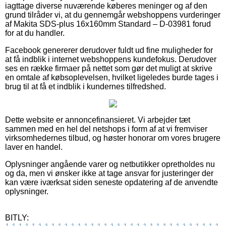
iagttage diverse nuværende køberes meninger og af den
grund tilråder vi, at du gennemgår webshoppens vurderinger
af Makita SDS-plus 16x160mm Standard – D-03981 forud
for at du handler.
Facebook genererer derudover fuldt ud fine muligheder for
at få indblik i internet webshoppens kundefokus. Derudover
ses en række firmaer på nettet som gør det muligt at skrive
en omtale af købsoplevelsen, hvilket ligeledes burde tages i
brug til at få et indblik i kundernes tilfredshed.
Dette website er annoncefinansieret. Vi arbejder tæt
sammen med en hel del netshops i form af at vi fremviser
virksomhedernes tilbud, og høster honorar om vores brugere
laver en handel.
Oplysninger angående varer og netbutikker opretholdes nu
og da, men vi ønsker ikke at tage ansvar for justeringer der
kan være iværksat siden seneste opdatering af de anvendte
oplysninger.
BITLY: