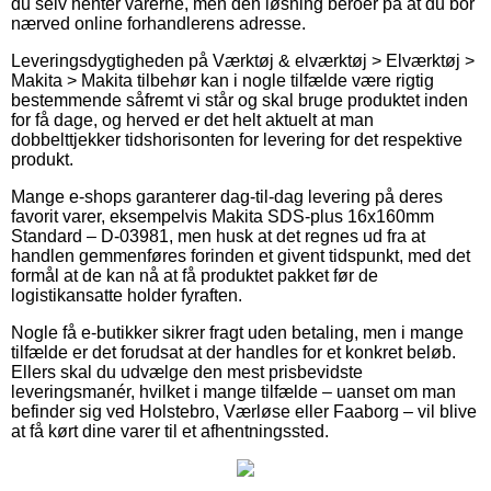
du selv henter varerne, men den løsning beroer på at du bor
nærved online forhandlerens adresse.
Leveringsdygtigheden på Værktøj & elværktøj > Elværktøj >
Makita > Makita tilbehør kan i nogle tilfælde være rigtig
bestemmende såfremt vi står og skal bruge produktet inden
for få dage, og herved er det helt aktuelt at man
dobbelttjekker tidshorisonten for levering for det respektive
produkt.
Mange e-shops garanterer dag-til-dag levering på deres
favorit varer, eksempelvis Makita SDS-plus 16x160mm
Standard – D-03981, men husk at det regnes ud fra at
handlen gemmenføres forinden et givent tidspunkt, med det
formål at de kan nå at få produktet pakket før de
logistikansatte holder fyraften.
Nogle få e-butikker sikrer fragt uden betaling, men i mange
tilfælde er det forudsat at der handles for et konkret beløb.
Ellers skal du udvælge den mest prisbevidste
leveringsmanér, hvilket i mange tilfælde – uanset om man
befinder sig ved Holstebro, Værløse eller Faaborg – vil blive
at få kørt dine varer til et afhentningssted.