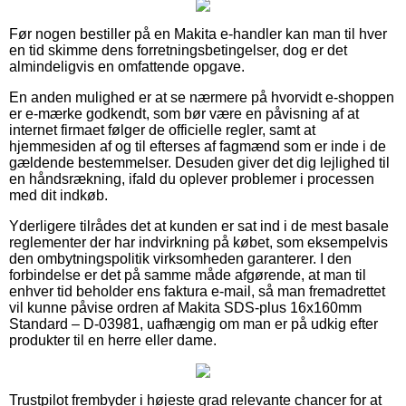
Før nogen bestiller på en Makita e-handler kan man til hver
en tid skimme dens forretningsbetingelser, dog er det
almindeligvis en omfattende opgave.
En anden mulighed er at se nærmere på hvorvidt e-shoppen
er e-mærke godkendt, som bør være en påvisning af at
internet firmaet følger de officielle regler, samt at
hjemmesiden af og til efterses af fagmænd som er inde i de
gældende bestemmelser. Desuden giver det dig lejlighed til
en håndsrækning, ifald du oplever problemer i processen
med dit indkøb.
Yderligere tilrådes det at kunden er sat ind i de mest basale
reglementer der har indvirkning på købet, som eksempelvis
den ombytningspolitik virksomheden garanterer. I den
forbindelse er det på samme måde afgørende, at man til
enhver tid beholder ens faktura e-mail, så man fremadrettet
vil kunne påvise ordren af Makita SDS-plus 16x160mm
Standard – D-03981, uafhængig om man er på udkig efter
produkter til en herre eller dame.
Trustpilot frembyder i højeste grad relevante chancer for at