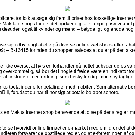
ceret for folk at søge sig frem til priser hos forskellige interne
ige Makita e-shops fundet det nødvendigt at stampe prisniveauet
, og desuden også til kvinder og mænd – betydeligt, og endda nog
se sig udbytterigt at eftergå diverse online webshops efter rab
 – B-13415 forinden du shopper, således at du er på den sikre 
.
ikke overse, at hvis en forhandler på nettet udbyder deres varer 
g overkommelig, så bør det i nogle tilfælde være en indikator for
s alt inkluderet i en ordning, som beskytter dig imod snydagtige i
for kortbetalinger eller betalinger med mobilen. Som alternativ bø
iaBill, forudsat du har til hensigt at betale beløbet senere.
s en Makita internet shop behøver de altid se på dens regler, me
 efterse hvorvidt online firmaet er e-mærket medlem, grundet at 
ndleren forsvarer de opstillede regler, og at e-forretningen af og