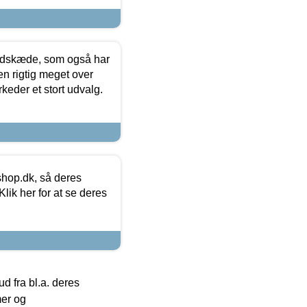
edskæde, som også har
en rigtig meget over
keder et stort udvalg.
hop.dk, så deres
lik her for at se deres
 fra bl.a. deres
mer og