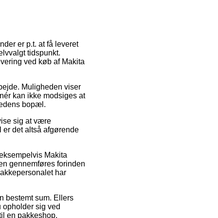
er er p.t. at få leveret
elvvalgt tidspunkt.
evering ved køb af Makita
arbejde. Muligheden viser
manér kan ikke modsiges at
mhedens bopæl.
ise sig at være
 er det altså afgørende
, eksempelvis Makita
nen gennemføres forinden
 pakkepersonalet har
 en bestemt sum. Ellers
du opholder sig ved
 til en pakkeshop.