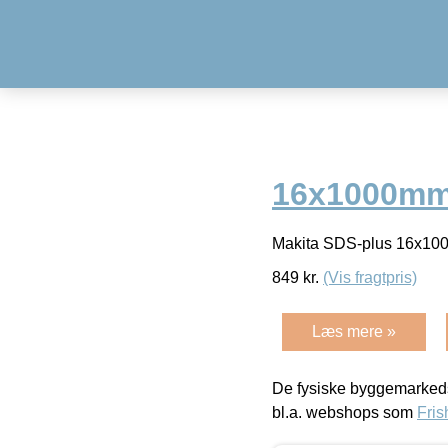
16x1000mm(
Makita SDS-plus 16x10
849
kr.
(Vis fragtpris)
Læs mere »
De fysiske byggemarkeds
bl.a. webshops som
Fris