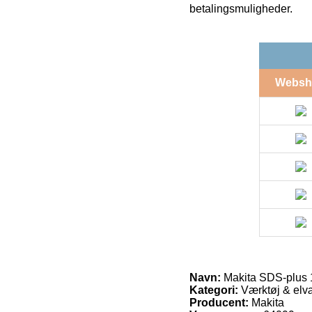
betalingsmuligheder.
Websh
Navn:
Makita SDS-plus
Kategori:
Værktøj & elvæ
Producent:
Makita