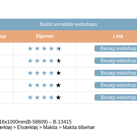
Bedst anmeldte webshops
op
Stjerner
Link
Besøg webshop
Besøg webshop
Besøg webshop
Besøg webshop
Besøg webshop
 16x1000mm(B-58609) – B-13415
rktøj > Elværktøj > Makita > Makita tilbehør