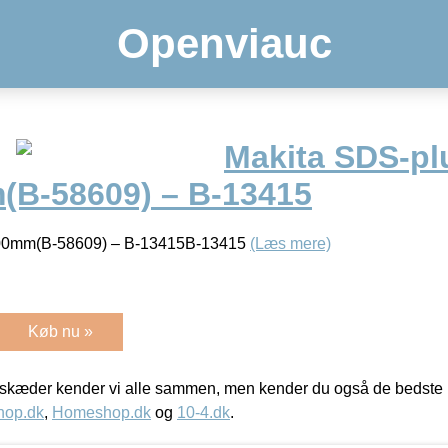
Openviauc
Makita SDS-pl
B-58609) – B-13415
00mm(B-58609) – B-13415B-13415
(Læs mere)
Køb nu »
kæder kender vi alle sammen, men kender du også de bedste p
hop.dk
,
Homeshop.dk
og
10-4.dk
.