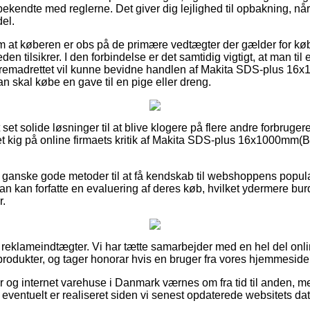
endte med reglerne. Det giver dig lejlighed til opbakning, når 
el.
ag om at køberen er obs på de primære vedtægter der gælder for kø
en tilsikrer. I den forbindelse er det samtidig vigtigt, at man til
fremadrettet vil kunne bevidne handlen af Makita SDS-plus 1
skal købe en gave til en pige eller dreng.
 set solide løsninger til at blive klogere på flere andre forbruge
r et kig på online firmaets kritik af Makita SDS-plus 16x1000mm
ganske gode metoder til at få kendskab til webshoppens popular
n kan forfatte en evaluering af deres køb, hvilket ydermere burd
r.
f reklameindtægter. Vi har tætte samarbejder med en hel del onl
rodukter, og tager honorar hvis en bruger fra vores hjemmeside 
og internet varehuse i Danmark værnes om fra tid til anden, me
er eventuelt er realiseret siden vi senest opdaterede websitets dat