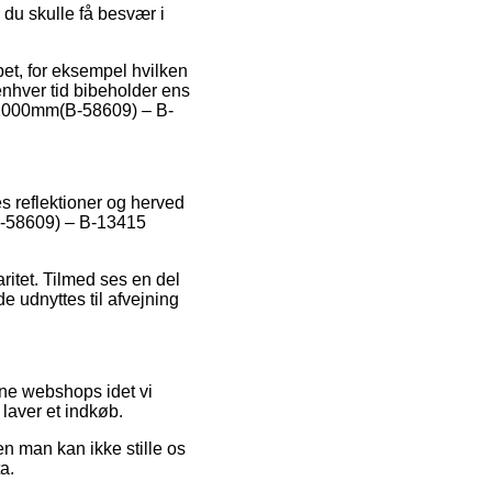
du skulle få besvær i
bet, for eksempel hvilken
 enhver tid bibeholder ens
6x1000mm(B-58609) – B-
res reflektioner og herved
(B-58609) – B-13415
itet. Tilmed ses en del
e udnyttes til afvejning
ine webshops idet vi
laver et indkøb.
n man kan ikke stille os
a.