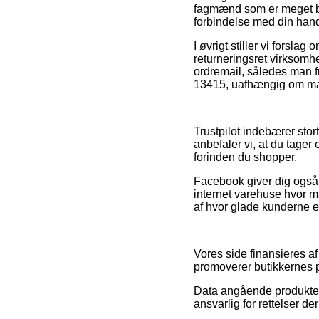
fagmænd som er meget bek
forbindelse med din hand
I øvrigt stiller vi forsl
returneringsret virksomhed
ordremail, således man 
13415, uafhængig om man 
Trustpilot indebærer stort
anbefaler vi, at du tage
forinden du shopper.
Facebook giver dig også 
internet varehuse hvor ma
af hvor glade kunderne e
Vores side finansieres a
promoverer butikkernes p
Data angående produkter 
ansvarlig for rettelser d