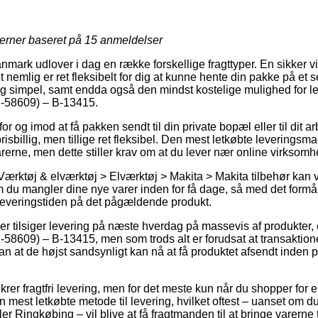
jerner baseret på
15
anmeldelser
rk udlover i dag en række forskellige fragttyper. En sikker vind
 nemlig er ret fleksibelt for dig at kunne hente din pakke på et s
ig simpel, samt endda også den mindst kostelige mulighed for l
58609) – B-13415.
or og imod at få pakken sendt til din private bopæl eller til dit 
 prisbillig, men tillige ret fleksibel. Den mest letkøbte leverings
arerne, men dette stiller krav om at du lever nær online virkso
Værktøj & elværktøj > Elværktøj > Makita > Makita tilbehør kan v
m du mangler dine nye varer inden for få dage, så med det formål
leveringstiden på det pågældende produkt.
er tilsiger levering på næste hverdag på massevis af produkter
609) – B-13415, men som trods alt er forudsat at transaktio
an at de højst sandsynligt kan nå at få produktet afsendt inden
ikrer fragtfri levering, men for det meste kun når du shopper for
en mest letkøbte metode til levering, hvilket oftest – uanset om 
er Ringkøbing – vil blive at få fragtmanden til at bringe varerne