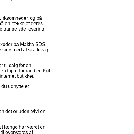
t virksomheder, og på
 på en række af deres
le gange yde levering
atkoder på Makita SDS-
side med at skaffe sig
til salg for en
 en fup e-forhandler. Køb
nternet butikker.
r du udnytte et
n det er uden tvivl en
det længe har været en
 til overværes af