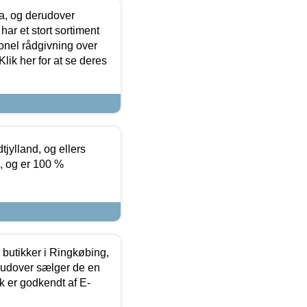
ia, og derudover
ar et stort sortiment
onel rådgivning over
ik her for at se deres
tjylland, og ellers
4, og er 100 %
butikker i Ringkøbing,
rudover sælger de en
k er godkendt af E-