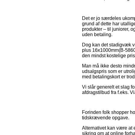
Det er jo særdeles ukompli
grund af dette har utall
produkter – til juniorer
uden betaling.
Dog kan det stadigvæk vi
plus 16x1000mm(B-58609)
den mindst kostelige pris
Man må ikke desto mindre 
udsalgspris som er utroli
med betalingskort er trod
Vi slår generelt et slag 
afdragstilbud fra f.eks. V
Forinden folk shopper ho
tidskrævende opgave.
Alternativet kan være at
sikring om at online forha