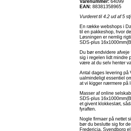
Varenummer:
64099
EAN:
88381358965
Vurderet til
4.2
ud af 5 st
En række webshops i Danma
til en pakkeshop, hvor det
Løsningen er nemlig rigt
SDS-plus 16x1000mm(B-
Du bør endvidere afveje f
sig i regelen lidt mindre
være at du selv henter v
Antal dages levering på 
ualmindeligt essentiel o
at vi kigger nærmere på 
Masser af online selskab
SDS-plus 16x1000mm(B-58
et givent klokkeslæt, såd
fyraften.
Nogle firmaer på nettet s
bør du beslutte sig for d
Fredericia, Svendborg ell