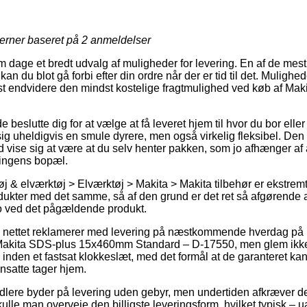
jerner baseret på
2
anmeldelser
 dage et bredt udvalg af muligheder for levering. En af de mest
kan du blot gå forbi efter din ordre når der er tid til det. Muligh
st endvidere den mindst kostelige fragtmulighed ved køb af M
slutte dig for at vælge at få leveret hjem til hvor du bor eller
sig uheldigvis en smule dyrere, men også virkelig fleksibel. Den
id vise sig at være at du selv henter pakken, som jo afhænger af
tningens bopæl.
 & elværktøj > Elværktøj > Makita > Makita tilbehør er ekstremt v
ukter med det samme, så af den grund er det ret så afgørende 
o ved det pågældende produkt.
å nettet reklamerer med levering på næstkommende hverdag på
Makita SDS-plus 15x460mm Standard – D-17550, men glem ikke a
inden et fastsat klokkeslæt, med det formål at de garanteret kan
nsatte tager hjem.
handlere byder på levering uden gebyr, men undertiden afkræver de
ulle man overveje den billigste leveringsform, hvilket typisk 