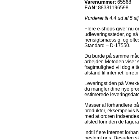
Varenummer:
65568
EAN:
88381196598
Vurderet til
4.4
ud af 5 st
Flere e-shops giver nu om
udleveringssteder, og så 
hensigtsmæssig, og ofte
Standard – D-17550.
Du burde på samme måde be
arbejder. Metoden viser 
fragtmulighed vil dog alt
afstand til internet forre
Leveringstiden på Værktøj
du mangler dine nye prod
estimerede leveringsdat
Masser af forhandlere p
produkter, eksempelvis 
med at ordren indsendes 
afsted forinden de lagera
Indtil flere internet for
bestemt pris. Desuden sk