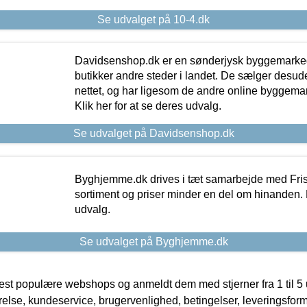
Se udvalget på 10-4.dk
Davidsenshop.dk er en sønderjysk byggemark
butikker andre steder i landet. De sælger desud
nettet, og har ligesom de andre online byggemar
Klik her for at se deres udvalg.
Se udvalget på Davidsenshop.dk
Byghjemme.dk drives i tæt samarbejde med Fris
sortiment og priser minder en del om hinanden. K
udvalg.
Se udvalget på Byghjemme.dk
t populære webshops og anmeldt dem med stjerner fra 1 til 5 ud
rrelse, kundeservice, brugervenlighed, betingelser, leveringsfor