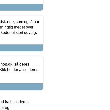
edskæde, som også har
en rigtig meget over
keder et stort udvalg.
hop.dk, så deres
lik her for at se deres
 fra bl.a. deres
mer og