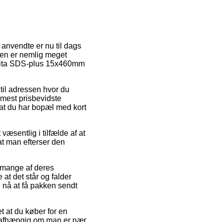
 anvendte er nu til dags
eden er nemlig meget
akita SDS-plus 15x460mm
 til adressen hvor du
 mest prisbevidste
 at du har bopæl med kort
æsentlig i tilfælde af at
at man efterser den
 mange af deres
t det står og falder
 nå at få pakken sendt
t at du køber for en
– uafhængig om man er nær