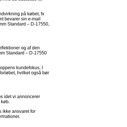
ndvirkning på købet, fx
nt bevarer sin e-mail
460mm Standard – D-17550,
eflektioner og af den
60mm Standard – D-17550
hoppens kundefokus. I
forløbet, hvilket også bør
s idet vi annoncerer
 køb.
 ikke ansvaret for
ormationer.