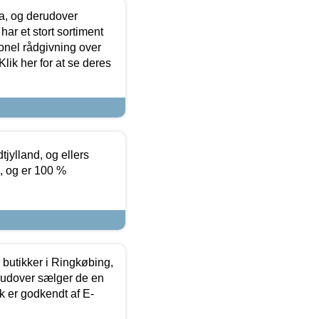
ia, og derudover
ar et stort sortiment
onel rådgivning over
ik her for at se deres
tjylland, og ellers
4, og er 100 %
butikker i Ringkøbing,
rudover sælger de en
k er godkendt af E-