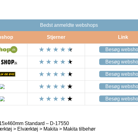
Bedst anmeldte webshops
bshop
Stjerner
Link
Besøg websh
Besøg websh
Besøg websh
Besøg websh
Besøg websh
 15x460mm Standard – D-17550
rktøj > Elværktøj > Makita > Makita tilbehør