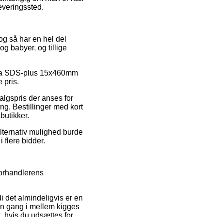
leveringssted.
og så har en hel del
og babyer, og tillige
kita SDS-plus 15x460mm
 pris.
algspris der anses for
ng. Bestillinger med kort
butikker.
alternativ mulighed burde
 flere bidder.
forhandlerens
i det almindeligvis er en
 en gang i mellem kigges
t, hvis du udsættes for