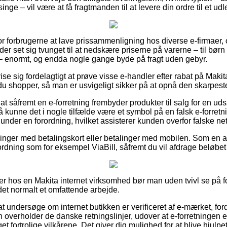
singe – vil være at få fragtmanden til at levere din ordre til et ud
 for forbrugerne at lave prissammenligning hos diverse e-firmaer, 
er set sig tvunget til at nedskære priserne på varerne – til børn 
 – enormt, og endda nogle gange byde på fragt uden gebyr.
se sig fordelagtigt at prøve visse e-handler efter rabat på Ma
u shopper, så man er usvigeligt sikker på at opnå den skarpeste
t såfremt en e-forretning frembyder produkter til salg for en uds
å kunne det i nogle tilfælde være et symbol på en falsk e-forretni
d under en forordning, hvilket assisterer kunden overfor falske net
illinger med betalingskort eller betalinger med mobilen. Som en 
dning som for eksempel ViaBill, såfremt du vil afdrage beløbet i
er hos en Makita internet virksomhed bør man uden tvivl se på 
 det normalt et omfattende arbejde.
t undersøge om internet butikken er verificeret af e-mærket, ford
n overholder de danske retningslinjer, udover at e-forretningen
t fortrolige vilkårene. Det giver dig mulighed for at blive hjulpe