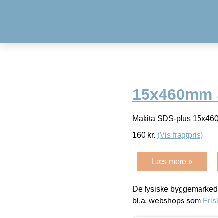
15x460mm S
Makita SDS-plus 15x46
160
kr.
(Vis fragtpris)
Læs mere »
De fysiske byggemarkeds
bl.a. webshops som
Fris