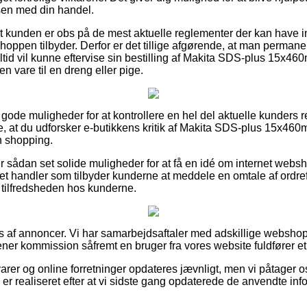
sen med din handel.
at kunden er obs på de mest aktuelle reglementer der kan have i
 shoppen tilbyder. Derfor er det tillige afgørende, at man permane
altid vil kunne eftervise sin bestilling af Makita SDS-plus 15x
n vare til en dreng eller pige.
d gode muligheder for at kontrollere en hel del aktuelle kunders r
ke, at du udforsker e-butikkens kritik af Makita SDS-plus 15x4
n shopping.
sådan set solide muligheder for at få en idé om internet webs
ernet handler som tilbyder kunderne at meddele en omtale af ordre
re tilfredsheden hos kunderne.
s af annoncer. Vi har samarbejdsaftaler med adskillige webshop
ener kommission såfremt en bruger fra vores website fuldfører et
rer og online forretninger opdateres jævnligt, men vi påtager os
 er realiseret efter at vi sidste gang opdaterede de anvendte inf