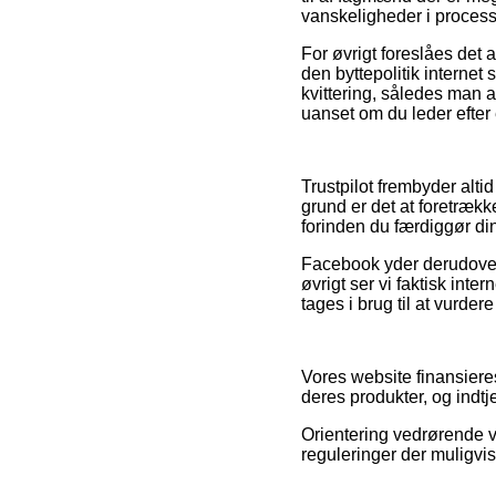
vanskeligheder i proces
For øvrigt foreslåes det 
den byttepolitik internet
kvittering, således man 
uanset om du leder efter e
Trustpilot frembyder alti
grund er det at foretræk
forinden du færdiggør di
Facebook yder derudover 
øvrigt ser vi faktisk int
tages i brug til at vurde
Vores website finansiere
deres produkter, og indtj
Orientering vedrørende va
reguleringer der muligvis