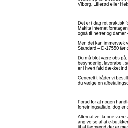
Viborg, Lillerød eller Hel
Det er i dag ret praktisk
Makita internet foretagend
også til herrer og damer
Men det kan immervæk vi
Standard – D-17550 før d
Du må blot være obs på, a
besynderligt favorabel, s
er i hvert fald dækket in
Generelt tilråder vi best
du vælge en afbetalingsor
Forud for at nogen handl
forretningsaftale, dog er
Alternativet kunne være a
angivelse af at e-butikke
til af fagmænd der er mege