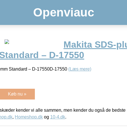
Openviauc
Makita SDS-pl
tandard – D-17550
0mm Standard – D-17550D-17550
(Læs mere)
Køb nu »
kæder kender vi alle sammen, men kender du også de bedste p
hop.dk
,
Homeshop.dk
og
10-4.dk
.