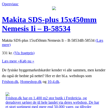
Openviauc
Makita SDS-plus 15x450mm
Nemesis Ii – B-58534
Makita SDS-plus 15x450mm Nemesis Ii – B-58534B-58534
(Læs
mere)
331
kr.
(Vis fragtpris)
Læs mere »
Køb nu »
De fysiske byggemarkedskæder kender vi alle sammen, men kender
du også de bedste på nettet? Her er der bl.a. webshops som
Frishop.dk
,
Homeshop.dk
og
10-4.dk
.
Frishop.dk har en 1.400 m2 stor butik i Fredericia, og
derudover sælger de til hele landet via deres webshop. De har
et stort sortiment med mere end 50.000 varer, og tilbyder