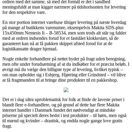
ordren med det samme, så med det formål er det i sandhed
meningsfuldt at man kigger nærmere på tidshorisonten for levering
for den respektive vare.
En stor portion internet varehuse tilsiger levering på næste hverdag
på mange af butikkens varenumre, eksempelvis Makita SDS-plus
15x450mm Nemesis Ii – B-58534, men som trods alt står og falder
med at ordren indsendes forud for et fastslået klokkeslæt, så de
garanteret kan nå at få pakken skippet afsted forud for at de
logistikansatte drager hjemad.
Nogle enkelte forhandlere på nettet byder på fragt uden beregning,
men ofte under forudsætning af at du indkøber for et præcist beløb. I
øvrigt må du vælge den billigste type af levering, hvilket typisk –
om man opholder sig i Esbjerg, Hjørring eller Grindsted – vil blive
at få fragtmanden til at bringe dine produkter til en pakkeshop.
Det er i dag ultra uproblematisk for folk at finde de laveste priser i
blandt flere e-forhandlere, og på grund af dette har flere Makita
internet handler i Danmark fundet det nødvendigt at mindske
priserne på specielt deres bedst i test produkter – til børn, men også
til mænd og kvinder – drastisk, og endda nogle gange love gratis
fragt.