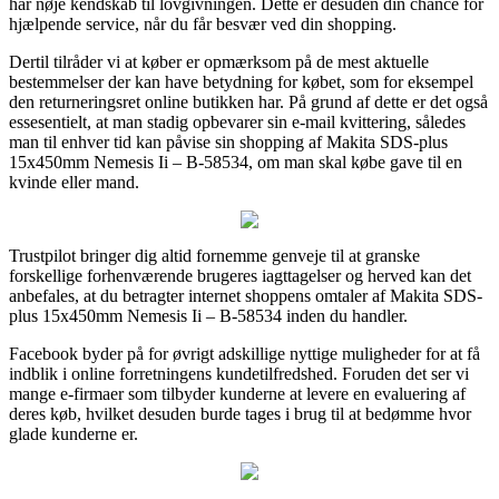
har nøje kendskab til lovgivningen. Dette er desuden din chance for
hjælpende service, når du får besvær ved din shopping.
Dertil tilråder vi at køber er opmærksom på de mest aktuelle
bestemmelser der kan have betydning for købet, som for eksempel
den returneringsret online butikken har. På grund af dette er det også
essesentielt, at man stadig opbevarer sin e-mail kvittering, således
man til enhver tid kan påvise sin shopping af Makita SDS-plus
15x450mm Nemesis Ii – B-58534, om man skal købe gave til en
kvinde eller mand.
Trustpilot bringer dig altid fornemme genveje til at granske
forskellige forhenværende brugeres iagttagelser og herved kan det
anbefales, at du betragter internet shoppens omtaler af Makita SDS-
plus 15x450mm Nemesis Ii – B-58534 inden du handler.
Facebook byder på for øvrigt adskillige nyttige muligheder for at få
indblik i online forretningens kundetilfredshed. Foruden det ser vi
mange e-firmaer som tilbyder kunderne at levere en evaluering af
deres køb, hvilket desuden burde tages i brug til at bedømme hvor
glade kunderne er.