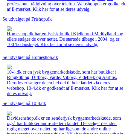
professionel rådgivning over telefon. Webshoppen er godkendt
af E-mærket. Klik her for at se deres udvalg.
Se udvalget på Frishop.dk
Homeshop.dk har en fysisk butik i Kjellerup i Midtjylland, og
ellers sælger de over nettet. De startede tilbage i 2004, og er
100 % danskejet. Klik her for at se deres udvalg.
Se udvalget på Homeshop.dk
10-4.dk er en jysk byggemarkedskæde, som har butikker i
Ringkøbing, Ulfborg, Varde, Viborg, Videbæk og Aarhus.
Derudover sælger de en hel del til hele landet via deres
webshop. 10-4.dk er godkendt af E-mærket. Klik her for at se
deres udvalg.
Se udvalget på 10-4.dk
Davidsenshop.dk er en sønderjysk byggemarkedskæde, som
også har butikker andre steder i landet. De sælger desuden
rigtig meget over nettet, og har ligesom de andre online