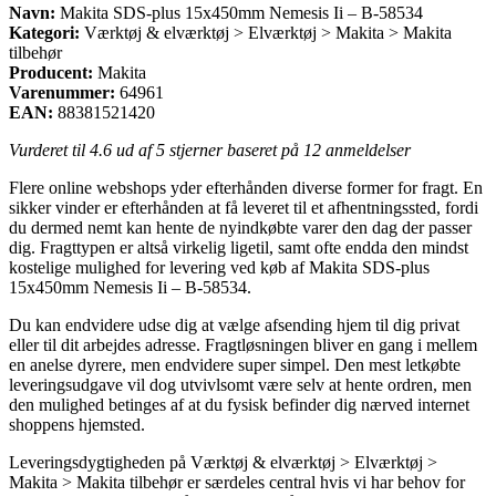
Navn:
Makita SDS-plus 15x450mm Nemesis Ii – B-58534
Kategori:
Værktøj & elværktøj > Elværktøj > Makita > Makita
tilbehør
Producent:
Makita
Varenummer:
64961
EAN:
88381521420
Vurderet til
4.6
ud af 5 stjerner baseret på
12
anmeldelser
Flere online webshops yder efterhånden diverse former for fragt. En
sikker vinder er efterhånden at få leveret til et afhentningssted, fordi
du dermed nemt kan hente de nyindkøbte varer den dag der passer
dig. Fragttypen er altså virkelig ligetil, samt ofte endda den mindst
kostelige mulighed for levering ved køb af Makita SDS-plus
15x450mm Nemesis Ii – B-58534.
Du kan endvidere udse dig at vælge afsending hjem til dig privat
eller til dit arbejdes adresse. Fragtløsningen bliver en gang i mellem
en anelse dyrere, men endvidere super simpel. Den mest letkøbte
leveringsudgave vil dog utvivlsomt være selv at hente ordren, men
den mulighed betinges af at du fysisk befinder dig nærved internet
shoppens hjemsted.
Leveringsdygtigheden på Værktøj & elværktøj > Elværktøj >
Makita > Makita tilbehør er særdeles central hvis vi har behov for