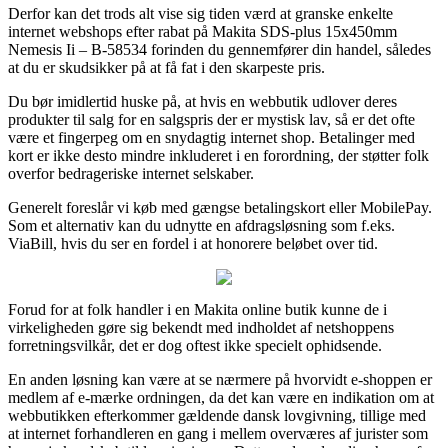
Derfor kan det trods alt vise sig tiden værd at granske enkelte
internet webshops efter rabat på Makita SDS-plus 15x450mm
Nemesis Ii – B-58534 forinden du gennemfører din handel, således
at du er skudsikker på at få fat i den skarpeste pris.
Du bør imidlertid huske på, at hvis en webbutik udlover deres
produkter til salg for en salgspris der er mystisk lav, så er det ofte
være et fingerpeg om en snydagtig internet shop. Betalinger med
kort er ikke desto mindre inkluderet i en forordning, der støtter folk
overfor bedrageriske internet selskaber.
Generelt foreslår vi køb med gængse betalingskort eller MobilePay.
Som et alternativ kan du udnytte en afdragsløsning som f.eks.
ViaBill, hvis du ser en fordel i at honorere beløbet over tid.
Forud for at folk handler i en Makita online butik kunne de i
virkeligheden gøre sig bekendt med indholdet af netshoppens
forretningsvilkår, det er dog oftest ikke specielt ophidsende.
En anden løsning kan være at se nærmere på hvorvidt e-shoppen er
medlem af e-mærke ordningen, da det kan være en indikation om at
webbutikken efterkommer gældende dansk lovgivning, tillige med
at internet forhandleren en gang i mellem overværes af jurister som