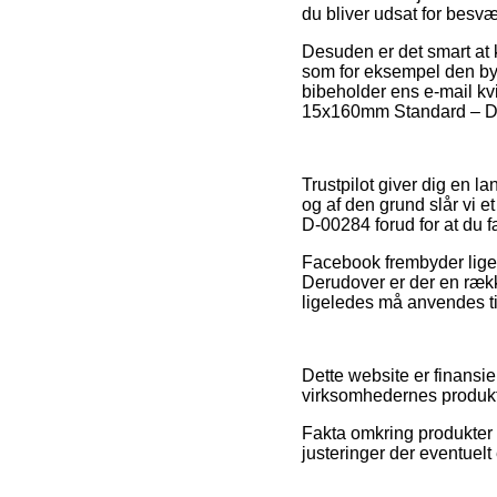
du bliver udsat for besv
Desuden er det smart at
som for eksempel den bytt
bibeholder ens e-mail kvi
15x160mm Standard – D-0
Trustpilot giver dig en 
og af den grund slår vi e
D-00284 forud for at du 
Facebook frembyder ligel
Derudover er der en rækk
ligeledes må anvendes til
Dette website er finansi
virksomhedernes produkte
Fakta omkring produkter o
justeringer der eventuelt