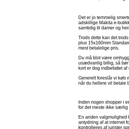
Det er jo temmelig smertef
adskillige Makita e-butik
samtidig til damer og her
Trods dette kan det trods 
plus 15x160mm Standard 
mest betalelige pris.
Du må blot være omhyggel
usædvanlig billig, så bør
kort er dog indbefattet a
Generelt foreslår vi køb 
når du hellere vil betale
Inden nogen shopper i e
for det meste ikke særl
En anden valgmulighed ka
antydning af at internet f
kontrolleres af jurister 