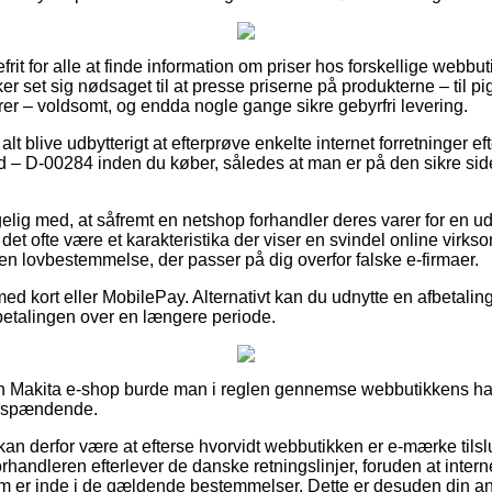
rit for alle at finde information om priser hos forskellige webbut
ker set sig nødsaget til at presse priserne på produkterne – til p
rer – voldsomt, og endda nogle gange sikre gebyrfri levering.
alt blive udbytterigt at efterprøve enkelte internet forretninger e
– D-00284 inden du køber, således at man er på den sikre sid
ig med, at såfremt en netshop forhandler deres varer for en ud
 det ofte være et karakteristika der viser en svindel online vi
f en lovbestemmelse, der passer på dig overfor falske e-firmaer.
med kort eller MobilePay. Alternativt kan du udnytte en afbetalin
 betalingen over en længere periode.
n Makita e-shop burde man i reglen gennemse webbutikkens han
ig spændende.
n derfor være at efterse hvorvidt webbutikken er e-mærke tilslut
orhandleren efterlever de danske retningslinjer, foruden at intern
som er inde i de gældende bestemmelser. Dette er desuden din anle