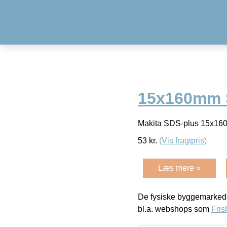
15x160mm S
Makita SDS-plus 15x16
53
kr.
(Vis fragtpris)
Læs mere »
De fysiske byggemarkeds
bl.a. webshops som
Fris