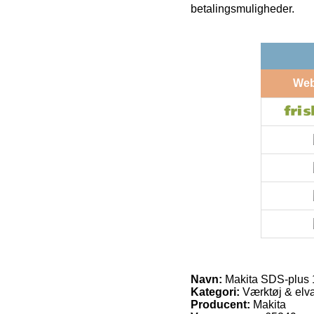
betalingsmuligheder.
We
Navn:
Makita SDS-plus
Kategori:
Værktøj & elvæ
Producent:
Makita