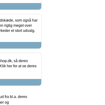
edskæde, som også har
en rigtig meget over
keder et stort udvalg.
hop.dk, så deres
lik her for at se deres
 fra bl.a. deres
mer og