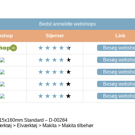
Bedst anmeldte webshops
bshop
Stjerner
Link
Besøg websh
Besøg websh
Besøg websh
Besøg websh
Besøg websh
 15x160mm Standard – D-00284
rktøj > Elværktøj > Makita > Makita tilbehør