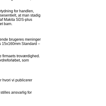
tydning for handlen,
sesentielt, at man stadig
n af Makita SDS-plus
t barn.
værende brugeres meninger
-plus 15x160mm Standard –
e firmaets troværdighed.
ordreforløbet, som
 hvori vi publicerer
tilles ansvarlig for