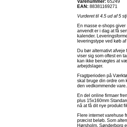
Varenummer:
65249
EAN:
88381169271
Vurderet til
4.5
ud af 5 st
En masse e-shops giver e
anvendt er i dag at få se
kalender. Leveringsform
leveringstype ved køb 
Du bør alternativt afveje
viser sig som oftest en t
kan ikke benægtes at være
arbejdslager.
Fragtperioden på Værktøj 
skal bruge din ordre om k
den vedkommende vare.
En del online firmaer fr
plus 15x160mm Standard –
nå at få dit nye produkt f
Flere internet varehuse f
præcist beløb. Som altern
Hørsholm, Sønderborg eller