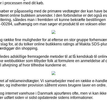
ær i processen med dit køb.
 køber er påpasselig med de primære vedtægter der kan have be
eret online butikken anvender. I den forbindelse er det også es
ttering, således man i fremtiden vil kunne bekræfte bestillinge
0284, uafhængig om man søger et produkt til en voksen eller e
lang række fine muligheder for at efterse en stor gruppe forhen
t slag for, at du tolker online butikkens ratings af Makita SDS
færdiggør din shopping.
edes adskillige fremragende metoder til at få kendskab til onlin
e webbutikker som tilbyder folk at formulere en anmeldelse af 
 afvejning af hvor tilfredse kunderne er.
eret af reklameindtægter. Vi samarbejder med en række e-handler
r, og indhenter provision såfremt vores brugere laver en ordre.
g internet varehuse i Danmark ajourføres ofte, men vi kan ikke s
 er udført siden vi sidst opdaterede sidens informationer.