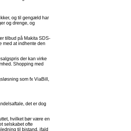
ikker, og til gengæld har
iger og drenge, og
fter tilbud på Makita SDS-
e med at indhente den
salgspris der kan virke
rksomhed. Shopping med
gsløsning som fx ViaBill,
delsaftale, det er dog
tet, hvilket bør være en
et selskabet ofte
dning til bistand, ifald