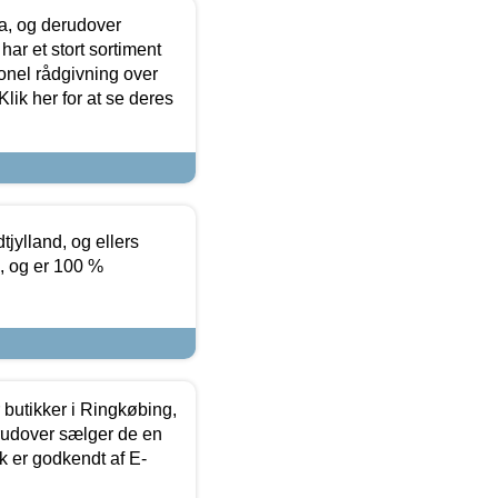
ia, og derudover
ar et stort sortiment
onel rådgivning over
ik her for at se deres
tjylland, og ellers
4, og er 100 %
butikker i Ringkøbing,
rudover sælger de en
k er godkendt af E-