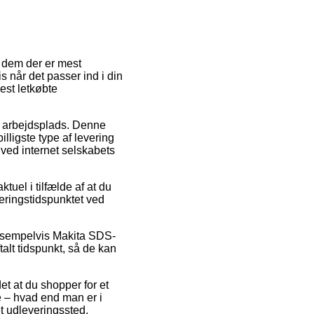
 dem der er mest
s når det passer ind i din
est letkøbte
din arbejdsplads. Denne
illigste type af levering
 ved internet selskabets
tuel i tilfælde af at du
veringstidspunktet ved
 eksempelvis Makita SDS-
alt tidspunkt, så de kan
et at du shopper for et
e – hvad end man er i
 et udleveringssted.