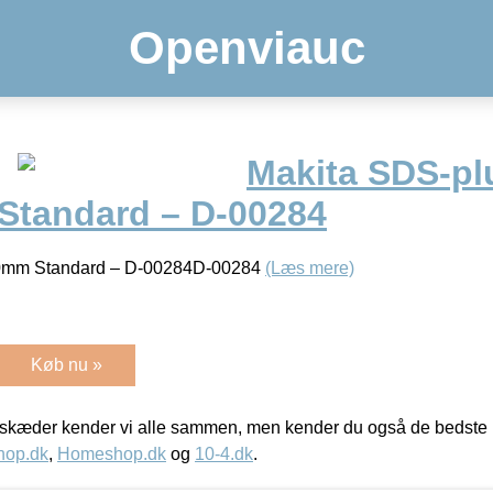
Openviauc
Makita SDS-pl
tandard – D-00284
0mm Standard – D-00284D-00284
(Læs mere)
Køb nu »
kæder kender vi alle sammen, men kender du også de bedste p
hop.dk
,
Homeshop.dk
og
10-4.dk
.