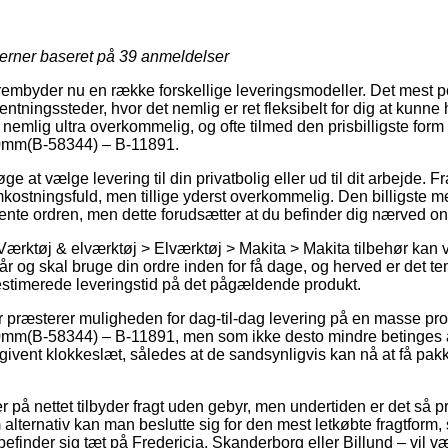
jerner baseret på
39
anmeldelser
rembyder nu en række forskellige leveringsmodeller. Det mest 
tningssteder, hvor det nemlig er ret fleksibelt for dig at kunn
nemlig ultra overkommelig, og ofte tilmed den prisbilligste form 
0mm(B-58344) – B-11891.
øge at vælge levering til din privatbolig eller ud til dit arbejde
stningsfuld, men tillige yderst overkommelig. Den billigste met
hente ordren, men dette forudsætter at du befinder dig nærved 
Værktøj & elværktøj > Elværktøj > Makita > Makita tilbehør kan v
år og skal bruge din ordre inden for få dage, og herved er det te
stimerede leveringstid på det pågældende produkt.
 præsterer muligheden for dag-til-dag levering på en masse pr
m(B-58344) – B-11891, men som ikke desto mindre betinges af
ngivent klokkeslæt, således at de sandsynligvis kan nå at få pak
r på nettet tilbyder fragt uden gebyr, men undertiden er det så
m alternativ kan man beslutte sig for den mest letkøbte fragtfo
inder sig tæt på Fredericia, Skanderborg eller Billund – vil være 