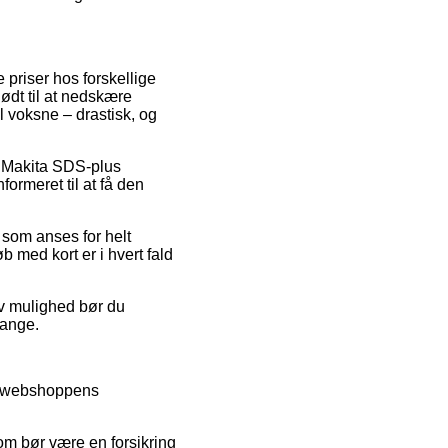
 priser hos forskellige
nødt til at nedskære
l voksne – drastisk, og
på Makita SDS-plus
ormeret til at få den
 som anses for helt
b med kort er i hvert fald
iv mulighed bør du
gange.
em webshoppens
om bør være en forsikring