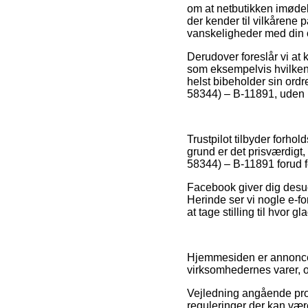
om at netbutikken imøde
der kender til vilkårene 
vanskeligheder med din 
Derudover foreslår vi at
som eksempelvis hvilken
helst bibeholder sin ord
58344) – B-11891, uden h
Trustpilot tilbyder forh
grund er det prisværdig
58344) – B-11891 forud fo
Facebook giver dig desud
Herinde ser vi nogle e-for
at tage stilling til hvor g
Hjemmesiden er annoncefi
virksomhedernes varer, og
Vejledning angående pro
reguleringer der kan være