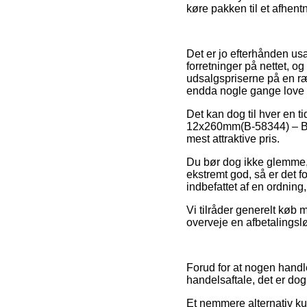
køre pakken til et afhent
Det er jo efterhånden usæ
forretninger på nettet, o
udsalgspriserne på en ræk
endda nogle gange love 
Det kan dog til hver en t
12x260mm(B-58344) – B-11
mest attraktive pris.
Du bør dog ikke glemme, a
ekstremt god, så er det f
indbefattet af en ordning
Vi tilråder generelt køb
overveje en afbetalingslø
Forud for at nogen hand
handelsaftale, det er dog
Et nemmere alternativ ku