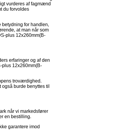
igt vurderes af fagmænd
mt du forvoldes
e betydning for handlen,
gørende, at man når som
 SDS-plus 12x260mm(B-
ers erfaringer og af den
SDS-plus 12x260mm(B-
oppens troværdighed.
t også burde benyttes til
ark når vi markedsfører
r en bestilling.
ikke garantere imod
.