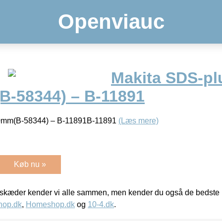
Openviauc
Makita SDS-pl
-58344) – B-11891
0mm(B-58344) – B-11891B-11891
(Læs mere)
Køb nu »
kæder kender vi alle sammen, men kender du også de bedste p
hop.dk
,
Homeshop.dk
og
10-4.dk
.