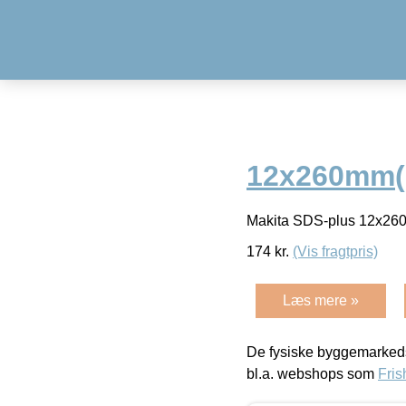
12x260mm(B
Makita SDS-plus 12x26
174
kr.
(Vis fragtpris)
Læs mere »
De fysiske byggemarkeds
bl.a. webshops som
Fris