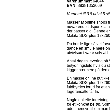
Varenummer:
64044
EAN:
88381353069
Vurderet til
3.8
ud af 5 st
Masser af online shops f
nuværende tidspunkt afhen
der passer dig. Denne er 
Makita SDS-plus 12x26
Du burde lige så vel fors
gange en smule mere omko
utvivlsomt være selv at 
Antal dages levering på 
betydningsfuld hvis du st
kigger nærmere på den e
En masse online butikker
Makita SDS-plus 12x260m
fuldbyrdes forud for et a
lageransatte får fri.
Nogle enkelte forretninge
for et konkret beløb. So
uden hensyn til om man bef