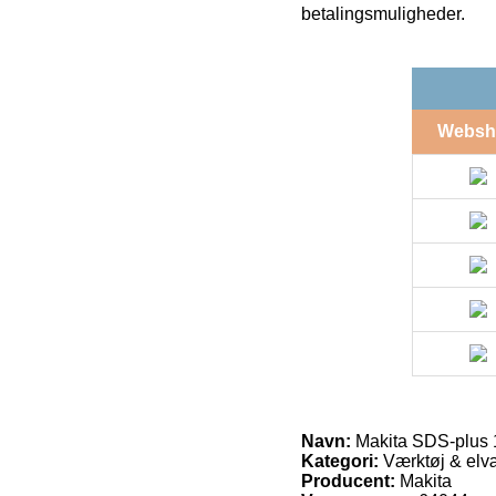
betalingsmuligheder.
Websh
Navn:
Makita SDS-plus
Kategori:
Værktøj & elvæ
Producent:
Makita