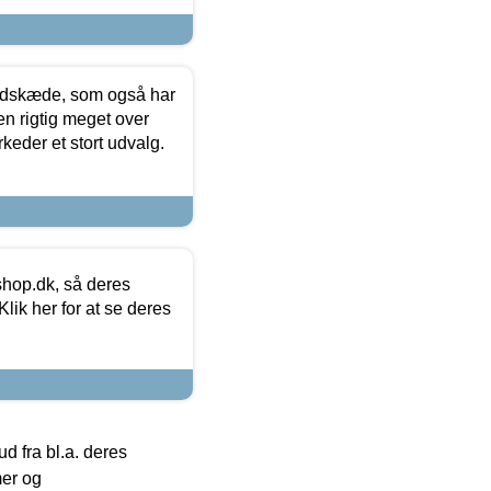
edskæde, som også har
en rigtig meget over
keder et stort udvalg.
hop.dk, så deres
lik her for at se deres
 fra bl.a. deres
mer og