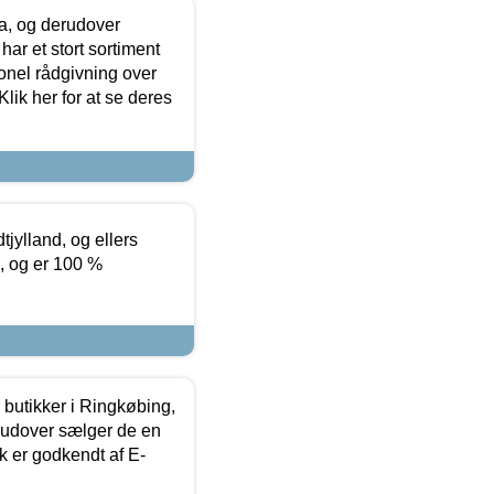
ia, og derudover
ar et stort sortiment
onel rådgivning over
ik her for at se deres
tjylland, og ellers
4, og er 100 %
butikker i Ringkøbing,
rudover sælger de en
k er godkendt af E-