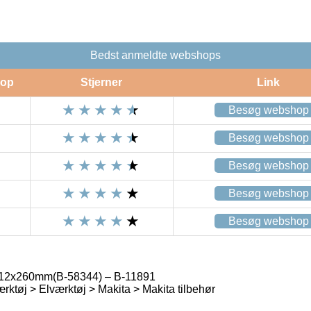
Bedst anmeldte webshops
op
Stjerner
Link
Besøg webshop
Besøg webshop
Besøg webshop
Besøg webshop
Besøg webshop
 12x260mm(B-58344) – B-11891
rktøj > Elværktøj > Makita > Makita tilbehør