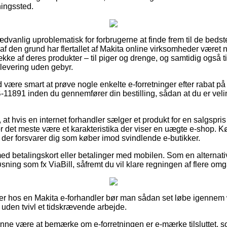
ningssted.
dvanlig uproblematisk for forbrugerne at finde frem til de bedste
g af den grund har flertallet af Makita online virksomheder været 
ke af deres produkter – til piger og drenge, og samtidig også ti
levering uden gebyr.
id være smart at prøve nogle enkelte e-forretninger efter rabat 
891 inden du gennemfører din bestilling, sådan at du er velinf
t hvis en internet forhandler sælger et produkt for en salgspris
or det meste være et karakteristika der viser en uægte e-shop. Kø
, der forsvarer dig som køber imod svindlende e-butikker.
 med betalingskort eller betalinger med mobilen. Som en alternat
sning som fx ViaBill, såfremt du vil klare regningen af flere om
ler hos en Makita e-forhandler bør man sådan set løbe igenn
 uden tvivl et tidskrævende arbejde.
nne være at bemærke om e-forretningen er e-mærke tilsluttet, s