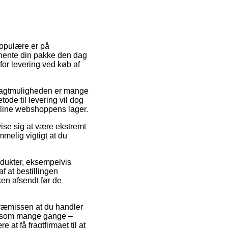
populære er på
e hente din pakke den dag
for levering ved køb af
. Fragtmuligheden er mange
ode til levering vil dog
online webshoppens lager.
ise sig at være ekstremt
mmelig vigtigt at du
odukter, eksempelvis
 at bestillingen
ken afsendt før de
 præmissen at du handler
rm, som mange gange –
at få fragtfirmaet til at