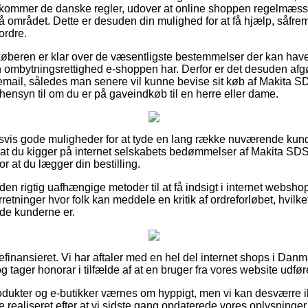
kommer de danske regler, udover at online shoppen regelmæss
på området. Dette er desuden din mulighed for at få hjælp, såfre
ordre.
 køberen er klar over de væsentligste bestemmelser der kan hav
 ombytningsrettighed e-shoppen har. Derfor er det desuden af
remail, således man senere vil kunne bevise sit køb af Makita
ensyn til om du er på gaveindkøb til en herre eller dame.
oldsvis gode muligheder for at tyde en lang række nuværende kund
t, at du kigger på internet selskabets bedømmelser af Makita 
r at du lægger din bestilling.
en rigtig uafhængige metoder til at få indsigt i internet websh
retninger hvor folk kan meddele en kritik af ordreforløbet, hvilke
lade kunderne er.
nansieret. Vi har aftaler med en hel del internet shops i Danm
 tager honorar i tilfælde af at en bruger fra vores website udføre
dukter og e-butikker værnes om hyppigt, men vi kan desværre 
 realiseret efter at vi sidste gang opdaterede vores oplysninger