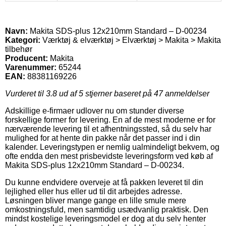
Navn:
Makita SDS-plus 12x210mm Standard – D-00234
Kategori:
Værktøj & elværktøj > Elværktøj > Makita > Makita
tilbehør
Producent:
Makita
Varenummer:
65244
EAN:
88381169226
Vurderet til
3.8
ud af 5 stjerner baseret på
47
anmeldelser
Adskillige e-firmaer udlover nu om stunder diverse
forskellige former for levering. En af de mest moderne er for
nærværende levering til et afhentningssted, så du selv har
mulighed for at hente din pakke når det passer ind i din
kalender. Leveringstypen er nemlig ualmindeligt bekvem, og
ofte endda den mest prisbevidste leveringsform ved køb af
Makita SDS-plus 12x210mm Standard – D-00234.
Du kunne endvidere overveje at få pakken leveret til din
lejlighed eller hus eller ud til dit arbejdes adresse.
Løsningen bliver mange gange en lille smule mere
omkostningsfuld, men samtidig usædvanlig praktisk. Den
mindst kostelige leveringsmodel er dog at du selv henter