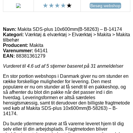
Besøg webshop
Navn:
Makita SDS-plus 10x600mm(B-58263) – B-14174
Kategori:
Værktøj & elværktøj > Elværktøj > Makita > Makita
tilbehør
Producent:
Makita
Varenummer:
64141
EAN:
88381361279
Vurderet til
4.6
ud af 5 stjerner baseret på
31
anmeldelser
En stor portion webshops i Danmark giver nu om stunder en
række forskellige muligheder for levering. Den mest
populære er nu om stunder at få sendt til en pakkeshop, og
så afhenter du blot din pakke når det passer ind i din
hverdag. Leveringsformen er altså særdeles
hensigtsmæssig, samt tit derudover den billigste fragtmetode
ved køb af Makita SDS-plus 10x600mm(B-58263) – B-
14174.
Du burde ydermere prøve at få varerne leveret hjem til dig
selv eller til din arbejdsplads. Fragtmetoden bliver