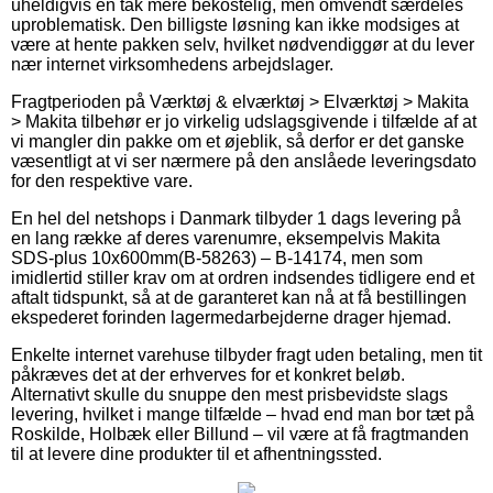
uheldigvis en tak mere bekostelig, men omvendt særdeles
uproblematisk. Den billigste løsning kan ikke modsiges at
være at hente pakken selv, hvilket nødvendiggør at du lever
nær internet virksomhedens arbejdslager.
Fragtperioden på Værktøj & elværktøj > Elværktøj > Makita
> Makita tilbehør er jo virkelig udslagsgivende i tilfælde af at
vi mangler din pakke om et øjeblik, så derfor er det ganske
væsentligt at vi ser nærmere på den anslåede leveringsdato
for den respektive vare.
En hel del netshops i Danmark tilbyder 1 dags levering på
en lang række af deres varenumre, eksempelvis Makita
SDS-plus 10x600mm(B-58263) – B-14174, men som
imidlertid stiller krav om at ordren indsendes tidligere end et
aftalt tidspunkt, så at de garanteret kan nå at få bestillingen
ekspederet forinden lagermedarbejderne drager hjemad.
Enkelte internet varehuse tilbyder fragt uden betaling, men tit
påkræves det at der erhverves for et konkret beløb.
Alternativt skulle du snuppe den mest prisbevidste slags
levering, hvilket i mange tilfælde – hvad end man bor tæt på
Roskilde, Holbæk eller Billund – vil være at få fragtmanden
til at levere dine produkter til et afhentningssted.