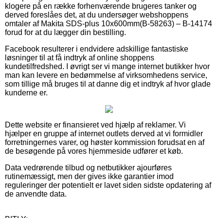
klogere på en række forhenværende brugeres tanker og
derved foreslåes det, at du undersøger webshoppens
omtaler af Makita SDS-plus 10x600mm(B-58263) – B-14174
forud for at du lægger din bestilling.
Facebook resulterer i endvidere adskillige fantastiske
løsninger til at få indtryk af online shoppens
kundetilfredshed. I øvrigt ser vi mange internet butikker hvor
man kan levere en bedømmelse af virksomhedens service,
som tillige må bruges til at danne dig et indtryk af hvor glade
kunderne er.
Dette website er finansieret ved hjælp af reklamer. Vi
hjælper en gruppe af internet outlets derved at vi formidler
forretningernes varer, og høster kommission forudsat en af
de besøgende på vores hjemmeside udfører et køb.
Data vedrørende tilbud og netbutikker ajourføres
rutinemæssigt, men der gives ikke garantier imod
reguleringer der potentielt er lavet siden sidste opdatering af
de anvendte data.