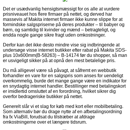
Det er usædvanlig hensigtsmæssigt for os alle at vurdere
prisniveauet hos flere firmaer på nettet, og derved har
massevis af Makita internet firmaer ikke kunne slippe for at
formindske salgspriserne på deres produkter – til babyer og
børn, og samtidig til kvinder og mænd – betragteligt, og
endda nogle gange sikre fragt uden omkostninger.
Derfor kan det ikke desto mindre vise sig indbringende at
undersøge visse internet butikker efter rabat på Makita SDS-
plus 10x600mm(B-58263) – B-14174 før du shopper, så man
er usvigeligt sikker på at opnå den mest betalelige pris.
Du må alligevel være så påvagt, at såfremt en webbutik
forhandler en vare for en salgspris som anses for uendeligt
overkommelig, burde det mange gange være en indikator for
en snydagtig internet handler. Bestillinger med betalingskort
er imidlertid omsluttet af en forordning, hvilket sikrer dig
overfor bedrageriske butikker på nettet.
Generelt slår vi et slag for køb med kort eller mobilbetaling.
Som alternativ bør du drage nytte af en afbetalingsordning
fra fx ViaBill, forudsat du tilstræber at afdrage
omkostningerne over et længere tidsrum.