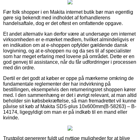
Før folk shopper i en Makita internet butik bør man egentlig
gøre sig bekendt med indholdet af forhandlerens
handelsaftale, dog er det oftest en omfattende opgave.
Et andet alternativ kan derfor være at undersøge om internet
virksomheden er e-mærket medlem, hvilket almindeligvis er
en indikation om at e-shoppen opfylder gældende dansk
lovgivning, og at e-shoppen nu og da ses til af specialister
som har meget erfaring med lovene på området. Dette er en
god genvej til assistance, når du får udfordringer i processen
med din ordre.
Dertil er det godt at køber er oppe på mærkerne omkring de
fundamentale reglementer der har indvirkning på
bestillingen, eksempelvis den returneringsret shoppen kører
med. I den sammenhæng er det i øvrigt relevant, at man altid
beholder sin købsbekræftelse, så man fremadrettet vil kunne
påvise sit køb af Makita SDS-plus 10x600mm(B-58263) – B-
14174, ligegyldigt om man er på indkøb til en mand eller
kvinde.
Trustpilot genererer fuldt ud nyttige muligheder for at blive