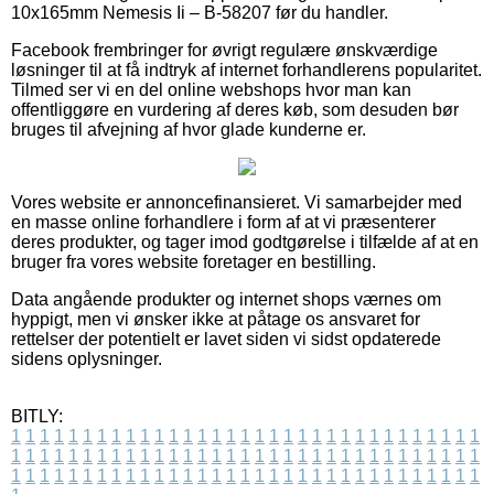
10x165mm Nemesis Ii – B-58207 før du handler.
Facebook frembringer for øvrigt regulære ønskværdige
løsninger til at få indtryk af internet forhandlerens popularitet.
Tilmed ser vi en del online webshops hvor man kan
offentliggøre en vurdering af deres køb, som desuden bør
bruges til afvejning af hvor glade kunderne er.
Vores website er annoncefinansieret. Vi samarbejder med
en masse online forhandlere i form af at vi præsenterer
deres produkter, og tager imod godtgørelse i tilfælde af at en
bruger fra vores website foretager en bestilling.
Data angående produkter og internet shops værnes om
hyppigt, men vi ønsker ikke at påtage os ansvaret for
rettelser der potentielt er lavet siden vi sidst opdaterede
sidens oplysninger.
BITLY:
1
1
1
1
1
1
1
1
1
1
1
1
1
1
1
1
1
1
1
1
1
1
1
1
1
1
1
1
1
1
1
1
1
1
1
1
1
1
1
1
1
1
1
1
1
1
1
1
1
1
1
1
1
1
1
1
1
1
1
1
1
1
1
1
1
1
1
1
1
1
1
1
1
1
1
1
1
1
1
1
1
1
1
1
1
1
1
1
1
1
1
1
1
1
1
1
1
1
1