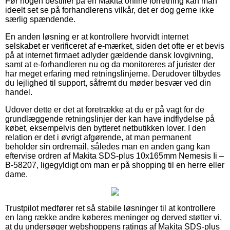
Før nogen bestiller på en Makita online forretning kan man
ideelt set se på forhandlerens vilkår, det er dog gerne ikke
særlig spændende.
En anden løsning er at kontrollere hvorvidt internet
selskabet er verificeret af e-mærket, siden det ofte er et bevis
på at internet firmaet adlyder gældende dansk lovgivning,
samt at e-forhandleren nu og da monitoreres af jurister der
har meget erfaring med retningslinjerne. Derudover tilbydes
du lejlighed til support, såfremt du møder besvær ved din
handel.
Udover dette er det at foretrække at du er på vagt for de
grundlæggende retningslinjer der kan have indflydelse på
købet, eksempelvis den bytteret netbutikken lover. I den
relation er det i øvrigt afgørende, at man permanent
beholder sin ordremail, således man en anden gang kan
eftervise ordren af Makita SDS-plus 10x165mm Nemesis Ii –
B-58207, ligegyldigt om man er på shopping til en herre eller
dame.
Trustpilot medfører ret så stabile løsninger til at kontrollere
en lang række andre køberes meninger og derved støtter vi,
at du undersøger webshoppens ratings af Makita SDS-plus