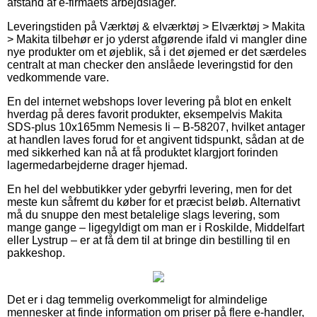
afstand af e-firmaets arbejdslager.
Leveringstiden på Værktøj & elværktøj > Elværktøj > Makita
> Makita tilbehør er jo yderst afgørende ifald vi mangler dine
nye produkter om et øjeblik, så i det øjemed er det særdeles
centralt at man checker den anslåede leveringstid for den
vedkommende vare.
En del internet webshops lover levering på blot en enkelt
hverdag på deres favorit produkter, eksempelvis Makita
SDS-plus 10x165mm Nemesis Ii – B-58207, hvilket antager
at handlen laves forud for et angivent tidspunkt, sådan at de
med sikkerhed kan nå at få produktet klargjort forinden
lagermedarbejderne drager hjemad.
En hel del webbutikker yder gebyrfri levering, men for det
meste kun såfremt du køber for et præcist beløb. Alternativt
må du snuppe den mest betalelige slags levering, som
mange gange – ligegyldigt om man er i Roskilde, Middelfart
eller Lystrup – er at få dem til at bringe din bestilling til en
pakkeshop.
Det er i dag temmelig overkommeligt for almindelige
mennesker at finde information om priser på flere e-handler,