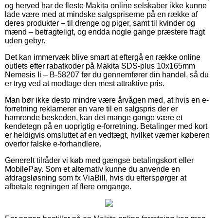
og herved har de fleste Makita online selskaber ikke kunne
lade være med at mindske salgspriserne på en række af
deres produkter – til drenge og piger, samt til kvinder og
mænd – betragteligt, og endda nogle gange præstere fragt
uden gebyr.
Det kan immervæk blive smart at eftergå en række online
outlets efter rabatkoder på Makita SDS-plus 10x165mm
Nemesis Ii – B-58207 før du gennemfører din handel, så du
er tryg ved at modtage den mest attraktive pris.
Man bør ikke desto mindre være årvågen med, at hvis en e-
forretning reklamerer en vare til en salgspris der er
hamrende beskeden, kan det mange gange være et
kendetegn på en uoprigtig e-forretning. Betalinger med kort
er heldigvis omsluttet af en vedtægt, hvilket værner køberen
overfor falske e-forhandlere.
Generelt tilråder vi køb med gængse betalingskort eller
MobilePay. Som et alternativ kunne du anvende en
afdragsløsning som fx ViaBill, hvis du efterspørger at
afbetale regningen af flere omgange.