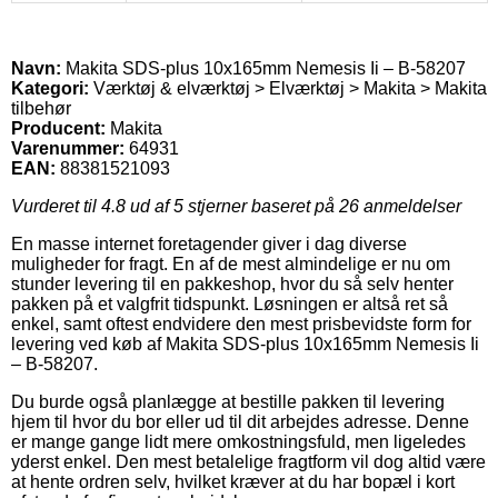
Navn:
Makita SDS-plus 10x165mm Nemesis Ii – B-58207
Kategori:
Værktøj & elværktøj > Elværktøj > Makita > Makita
tilbehør
Producent:
Makita
Varenummer:
64931
EAN:
88381521093
Vurderet til
4.8
ud af 5 stjerner baseret på
26
anmeldelser
En masse internet foretagender giver i dag diverse
muligheder for fragt. En af de mest almindelige er nu om
stunder levering til en pakkeshop, hvor du så selv henter
pakken på et valgfrit tidspunkt. Løsningen er altså ret så
enkel, samt oftest endvidere den mest prisbevidste form for
levering ved køb af Makita SDS-plus 10x165mm Nemesis Ii
– B-58207.
Du burde også planlægge at bestille pakken til levering
hjem til hvor du bor eller ud til dit arbejdes adresse. Denne
er mange gange lidt mere omkostningsfuld, men ligeledes
yderst enkel. Den mest betalelige fragtform vil dog altid være
at hente ordren selv, hvilket kræver at du har bopæl i kort