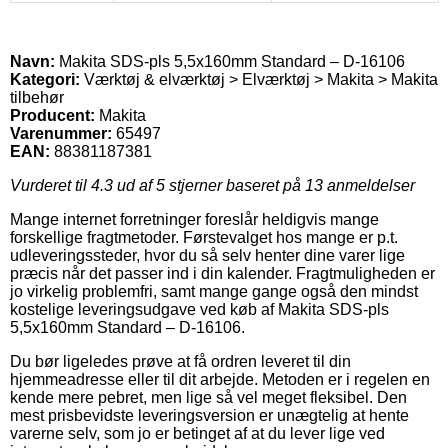
Navn:
Makita SDS-pls 5,5x160mm Standard – D-16106
Kategori:
Værktøj & elværktøj > Elværktøj > Makita > Makita
tilbehør
Producent:
Makita
Varenummer:
65497
EAN:
88381187381
Vurderet til
4.3
ud af 5 stjerner baseret på
13
anmeldelser
Mange internet forretninger foreslår heldigvis mange
forskellige fragtmetoder. Førstevalget hos mange er p.t.
udleveringssteder, hvor du så selv henter dine varer lige
præcis når det passer ind i din kalender. Fragtmuligheden er
jo virkelig problemfri, samt mange gange også den mindst
kostelige leveringsudgave ved køb af Makita SDS-pls
5,5x160mm Standard – D-16106.
Du bør ligeledes prøve at få ordren leveret til din
hjemmeadresse eller til dit arbejde. Metoden er i regelen en
kende mere pebret, men lige så vel meget fleksibel. Den
mest prisbevidste leveringsversion er unægtelig at hente
varerne selv, som jo er betinget af at du lever lige ved