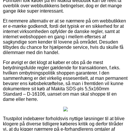
Forinden folk køber på en Makita webbutik kan de reelt få
overblik over webbutikkens betingelser, dog er det mange
gange ikke super interessant.
Et nemmere alternativ er at se nærmere på om webbutikken
er e-mærke godkendt, fordi det typisk er en sikkerhed for at
internet virksomheden opfylder de danske regler, samt at
internet webshoppen en gang i mellem efterses af
sagkyndige som kender til lovene på området. Desuden
tilbydes du chance for hjælpende service, hvis du skulle få
dilemmaer med din handel.
For øvrigt er det klogt at køber er obs på de mest
betydningsfulde regler gældende for transaktionen, f.eks.
hvilken ombytningspolitik shoppen garanterer. I den
sammenhæng er det virkelig essesentielt, at man permanent
bevarer ens købsbekræftelse, så man i fremtiden vil kunne
dokumentere sit køb af Makita SDS-pls 5,5x160mm
Standard – D-16106, uanset om man skal shoppe til en
dame eller herre.
Trustpilot indebærer forholdsvis nyttige løsninger til at blive
klogere på diverse tidligere køberes kritik og derfor tilråder
vi, at du kigger nærmere på e-forhandlerens omtaler af