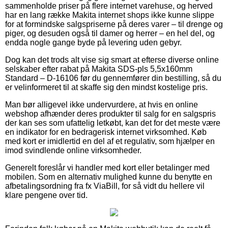
sammenholde priser på flere internet varehuse, og herved
har en lang række Makita internet shops ikke kunne slippe
for at formindske salgspriserne på deres varer – til drenge og
piger, og desuden også til damer og herrer – en hel del, og
endda nogle gange byde på levering uden gebyr.
Dog kan det trods alt vise sig smart at efterse diverse online
selskaber efter rabat på Makita SDS-pls 5,5x160mm
Standard – D-16106 før du gennemfører din bestilling, så du
er velinformeret til at skaffe sig den mindst kostelige pris.
Man bør alligevel ikke undervurdere, at hvis en online
webshop afhænder deres produkter til salg for en salgspris
der kan ses som ufattelig letkøbt, kan det for det meste være
en indikator for en bedragerisk internet virksomhed. Køb
med kort er imidlertid en del af et regulativ, som hjælper en
imod svindlende online virksomheder.
Generelt foreslår vi handler med kort eller betalinger med
mobilen. Som en alternativ mulighed kunne du benytte en
afbetalingsordning fra fx ViaBill, for så vidt du hellere vil
klare pengene over tid.