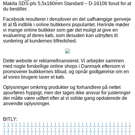
Makita SDS-pls 5,5x160mm Standard – D-16106 forud for at
du bestiller.
Facebook resulterer i derudover en del uafhængige genveje
til at få indblik i online butikkens popularitet. Herinde møder
vi mange online butikker som gør det muligt at give en
evaluering af deres køb, som desuden kan udnyttes til
vurdering af kundernes tilfredshed.
Dette website er reklamefinansieret. Vi arbejder sammen
med nogle forskellige online shops i Danmark eftersom vi
promoverer butikkernes tilbud, og opnår godtgørelse om en
af vores brugere laver et køb.
Oplysninger omkring produkter og forhandlere på nettet
ajourføres hyppigt, men der tages ikke ansvar for justeringer
der måtte være udført efter at vi sidste gang opdaterede de
anvendte oplysninger.
BITLY:
1
1
1
1
1
1
1
1
1
1
1
1
1
1
1
1
1
1
1
1
1
1
1
1
1
1
1
1
1
1
1
1
1
1
1
1
1
1
1
1
1
1
1
1
1
1
1
1
1
1
1
1
1
1
1
1
1
1
1
1
1
1
1
1
1
1