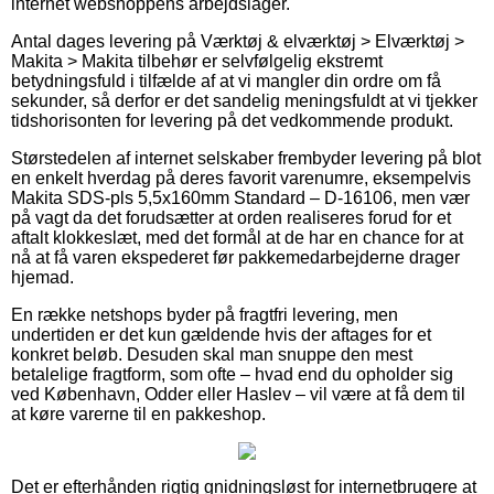
internet webshoppens arbejdslager.
Antal dages levering på Værktøj & elværktøj > Elværktøj >
Makita > Makita tilbehør er selvfølgelig ekstremt
betydningsfuld i tilfælde af at vi mangler din ordre om få
sekunder, så derfor er det sandelig meningsfuldt at vi tjekker
tidshorisonten for levering på det vedkommende produkt.
Størstedelen af internet selskaber frembyder levering på blot
en enkelt hverdag på deres favorit varenumre, eksempelvis
Makita SDS-pls 5,5x160mm Standard – D-16106, men vær
på vagt da det forudsætter at orden realiseres forud for et
aftalt klokkeslæt, med det formål at de har en chance for at
nå at få varen ekspederet før pakkemedarbejderne drager
hjemad.
En række netshops byder på fragtfri levering, men
undertiden er det kun gældende hvis der aftages for et
konkret beløb. Desuden skal man snuppe den mest
betalelige fragtform, som ofte – hvad end du opholder sig
ved København, Odder eller Haslev – vil være at få dem til
at køre varerne til en pakkeshop.
Det er efterhånden rigtig gnidningsløst for internetbrugere at