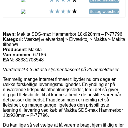
Besøg webshop
Navn:
Makita SDS-max Hammerbor 18x920mm – P-77796
Kategori:
Værktøj & elværktøj > Elværktøj > Makita > Makita
tilbehør
Producent:
Makita
Varenummer:
67186
EAN:
88381708548
Vurderet til
4.3
ud af 5 stjerner baseret på
25
anmeldelser
Temmelig mange internet firmaer tilbyder nu om dage en
række forskellige leveringsmuligheder. En yndling er på
nuværende tidspunkt afhentningssteder, fordi det så giver
dig god fleksibilitet til at kunne afhente de bestilte varer når
det passer dig bedst. Fragtløsningen er nemlig ret så
fleksibel, og mange gange ligeledes den prisbilligste
løsning til levering ved køb af Makita SDS-max Hammerbor
18x920mm – P-77796.
Du kan lige så vel vælge at få varerne bragt hjem til dig eller