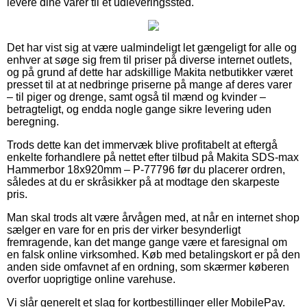
levere dine varer til et udleveringssted.
Det har vist sig at være ualmindeligt let gængeligt for alle og
enhver at søge sig frem til priser på diverse internet outlets,
og på grund af dette har adskillige Makita netbutikker været
presset til at at nedbringe priserne på mange af deres varer
– til piger og drenge, samt også til mænd og kvinder –
betragteligt, og endda nogle gange sikre levering uden
beregning.
Trods dette kan det immervæk blive profitabelt at eftergå
enkelte forhandlere på nettet efter tilbud på Makita SDS-max
Hammerbor 18x920mm – P-77796 før du placerer ordren,
således at du er skråsikker på at modtage den skarpeste
pris.
Man skal trods alt være årvågen med, at når en internet shop
sælger en vare for en pris der virker besynderligt
fremragende, kan det mange gange være et faresignal om
en falsk online virksomhed. Køb med betalingskort er på den
anden side omfavnet af en ordning, som skærmer køberen
overfor uoprigtige online varehuse.
Vi slår generelt et slag for kortbestillinger eller MobilePay.