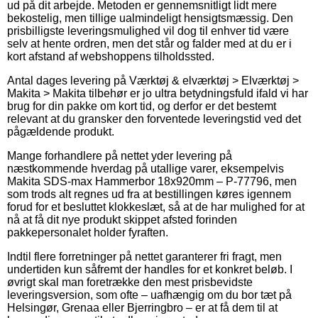
ud på dit arbejde. Metoden er gennemsnitligt lidt mere
bekostelig, men tillige ualmindeligt hensigtsmæssig. Den
prisbilligste leveringsmulighed vil dog til enhver tid være
selv at hente ordren, men det står og falder med at du er i
kort afstand af webshoppens tilholdssted.
Antal dages levering på Værktøj & elværktøj > Elværktøj >
Makita > Makita tilbehør er jo ultra betydningsfuld ifald vi har
brug for din pakke om kort tid, og derfor er det bestemt
relevant at du gransker den forventede leveringstid ved det
pågældende produkt.
Mange forhandlere på nettet yder levering på
næstkommende hverdag på utallige varer, eksempelvis
Makita SDS-max Hammerbor 18x920mm – P-77796, men
som trods alt regnes ud fra at bestillingen køres igennem
forud for et besluttet klokkeslæt, så at de har mulighed for at
nå at få dit nye produkt skippet afsted forinden
pakkepersonalet holder fyraften.
Indtil flere forretninger på nettet garanterer fri fragt, men
undertiden kun såfremt der handles for et konkret beløb. I
øvrigt skal man foretrække den mest prisbevidste
leveringsversion, som ofte – uafhængig om du bor tæt på
Helsingør, Grenaa eller Bjerringbro – er at få dem til at