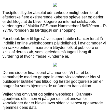
Trustpilot tilbyder absolut udmærkede muligheder for at
efterforske flere eksisterende køberes oplevelser og derfor
er det klogt, at du bliver klogere på internet selskabets
vurderinger af Makita SDS-max Hammerbor 18x920mm – P-
77796 forinden du færdiggør din shopping.
Facebook fører til lige så vel super habile chancer for at få
indblik i online webshoppens pålidelighed. I øvrigt møder vi
en række online firmaer som tilbyder folk at publicere en
kritik af deres køb, som ligeledes må tages i brug til
vurdering af hvor tilfredse kunderne er.
Denne side er finansieret af annoncer. Vi har et tæt
samarbejde med en gruppe internet virksomheder idet vi
publicerer butikkernes tilbud, og høster godtgørelse om en
bruger fra vores hjemmeside udfører en transaktion.
Vejledning om varer og online webshops i Danmark
ajourføres ofte, men vi påtager os intet ansvar for
korrektioner der er blevet lavet siden vi senest opdaterede
hjemmesidens data.