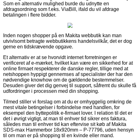
Som en alternativ mulighed burde du udnytte en
afdragsordning som f.eks. ViaBill, ifald du vil afdrage
betalingen i flere bidder.
Inden nogen shopper på en Makita webbutik kan man
utvivlsomt betragte webbutikkens handelsvilkår, det er dog
gerne en tidskrævende opgave.
Et alternativ er at se hvorvidt internet forretningen er
verificeret af e-mærket, hvilket kan være en sikkerhed for at
online firmaet respekterer de danske regler, tillige med at
netshoppen hyppigt gennemses af specialister der har den
nødvendige knowhow om de gældende bestemmelser.
Desuden giver det dig genvej til support, såfremt du skulle få
udfordringer i processen med din shopping.
Tilmed stiller vi forslag om at du er omhyggelig omkring de
mest vitale betingelser i forbindelse med handlen, for
eksempel den byttepolitik e-firmaet lover. I relation til det er
det i øvrigt vigtigt, at man til enhver tid sikrer ens faktura,
således man til enhver tid kan eftervise sit køb af Makita
SDS-max Hammerbor 18x920mm – P-77796, uden hensyn
til om man er på shopping til en kvinde eller mand.