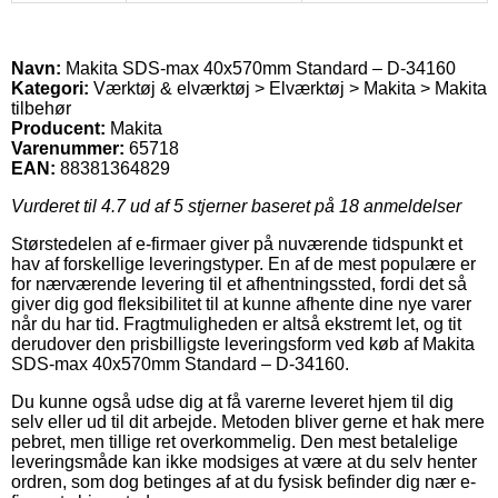
Navn:
Makita SDS-max 40x570mm Standard – D-34160
Kategori:
Værktøj & elværktøj > Elværktøj > Makita > Makita
tilbehør
Producent:
Makita
Varenummer:
65718
EAN:
88381364829
Vurderet til
4.7
ud af 5 stjerner baseret på
18
anmeldelser
Størstedelen af e-firmaer giver på nuværende tidspunkt et
hav af forskellige leveringstyper. En af de mest populære er
for nærværende levering til et afhentningssted, fordi det så
giver dig god fleksibilitet til at kunne afhente dine nye varer
når du har tid. Fragtmuligheden er altså ekstremt let, og tit
derudover den prisbilligste leveringsform ved køb af Makita
SDS-max 40x570mm Standard – D-34160.
Du kunne også udse dig at få varerne leveret hjem til dig
selv eller ud til dit arbejde. Metoden bliver gerne et hak mere
pebret, men tillige ret overkommelig. Den mest betalelige
leveringsmåde kan ikke modsiges at være at du selv henter
ordren, som dog betinges af at du fysisk befinder dig nær e-