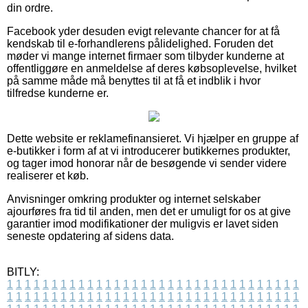
din ordre.
Facebook yder desuden evigt relevante chancer for at få
kendskab til e-forhandlerens pålidelighed. Foruden det
møder vi mange internet firmaer som tilbyder kunderne at
offentliggøre en anmeldelse af deres købsoplevelse, hvilket
på samme måde må benyttes til at få et indblik i hvor
tilfredse kunderne er.
Dette website er reklamefinansieret. Vi hjælper en gruppe af
e-butikker i form af at vi introducerer butikkernes produkter,
og tager imod honorar når de besøgende vi sender videre
realiserer et køb.
Anvisninger omkring produkter og internet selskaber
ajourføres fra tid til anden, men det er umuligt for os at give
garantier imod modifikationer der muligvis er lavet siden
seneste opdatering af sidens data.
BITLY:
1
1
1
1
1
1
1
1
1
1
1
1
1
1
1
1
1
1
1
1
1
1
1
1
1
1
1
1
1
1
1
1
1
1
1
1
1
1
1
1
1
1
1
1
1
1
1
1
1
1
1
1
1
1
1
1
1
1
1
1
1
1
1
1
1
1