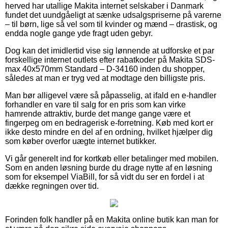
herved har utallige Makita internet selskaber i Danmark
fundet det uundgåeligt at sænke udsalgspriserne på varerne
– til børn, lige så vel som til kvinder og mænd – drastisk, og
endda nogle gange yde fragt uden gebyr.
Dog kan det imidlertid vise sig lønnende at udforske et par
forskellige internet outlets efter rabatkoder på Makita SDS-
max 40x570mm Standard – D-34160 inden du shopper,
således at man er tryg ved at modtage den billigste pris.
Man bør alligevel være så påpasselig, at ifald en e-handler
forhandler en vare til salg for en pris som kan virke
hamrende attraktiv, burde det mange gange være et
fingerpeg om en bedragerisk e-forretning. Køb med kort er
ikke desto mindre en del af en ordning, hvilket hjælper dig
som køber overfor uægte internet butikker.
Vi går generelt ind for kortkøb eller betalinger med mobilen.
Som en anden løsning burde du drage nytte af en løsning
som for eksempel ViaBill, for så vidt du ser en fordel i at
dække regningen over tid.
Forinden folk handler på en Makita online butik kan man for