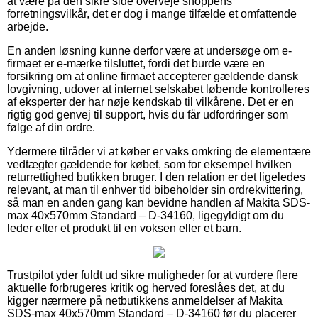
at være på den sikre side overveje shoppens
forretningsvilkår, det er dog i mange tilfælde et omfattende
arbejde.
En anden løsning kunne derfor være at undersøge om e-
firmaet er e-mærke tilsluttet, fordi det burde være en
forsikring om at online firmaet accepterer gældende dansk
lovgivning, udover at internet selskabet løbende kontrolleres
af eksperter der har nøje kendskab til vilkårene. Det er en
rigtig god genvej til support, hvis du får udfordringer som
følge af din ordre.
Ydermere tilråder vi at køber er vaks omkring de elementære
vedtægter gældende for købet, som for eksempel hvilken
returrettighed butikken bruger. I den relation er det ligeledes
relevant, at man til enhver tid bibeholder sin ordrekvittering,
så man en anden gang kan bevidne handlen af Makita SDS-
max 40x570mm Standard – D-34160, ligegyldigt om du
leder efter et produkt til en voksen eller et barn.
Trustpilot yder fuldt ud sikre muligheder for at vurdere flere
aktuelle forbrugeres kritik og herved foreslåes det, at du
kigger nærmere på netbutikkens anmeldelser af Makita
SDS-max 40x570mm Standard – D-34160 før du placerer