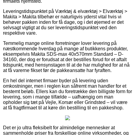
firmaets hjemsted.
Leveringstidspunktet på Værktøj & elværktøj > Elværktøj >
Makita > Makita tilbehør er naturligvis yderst vital hvis vi
behøver pakken inden for få dage, og i det øjemed er det
selvsagt vigtigt at du ser leveringstidspunktet ved den
respektive vare.
Temmelig mange online forretninger lover levering på
næstkommende hverdag på mange af butikkens produkter,
eksempelvis Makita SDS-max 40x570mm Standard – D-
34160, der dog er forudsat at der bestilles forud for et aftalt
tidspunkt, med hensynstagen til at de har mulighed for at nå
at få varerne fikset før de pakkeansatte har fyraften.
En hel del internet firmaer byder på levering uden
omkostninger, men i reglen kun såfremt man handler for et
bestemt beløb. Ellers kan du foretrække den billigste form for
levering, som i mange tilfælde – uafhængig om man
opholder sig tæt på Vejle, Korsør eller Grindsted – vil være
at få fragtfirmaet til at køre din bestilling til en pakkeshop.
Det er jo ultra fleksibelt for almindelige mennesker at
sammenholde priser fra forskellige online virksomheder, og