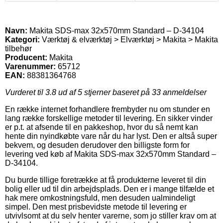
Navn:
Makita SDS-max 32x570mm Standard – D-34104
Kategori:
Værktøj & elværktøj > Elværktøj > Makita > Makita
tilbehør
Producent:
Makita
Varenummer:
65712
EAN:
88381364768
Vurderet til
3.8
ud af 5 stjerner baseret på
33
anmeldelser
En række internet forhandlere frembyder nu om stunder en
lang række forskellige metoder til levering. En sikker vinder
er p.t. at afsende til en pakkeshop, hvor du så nemt kan
hente din nyindkøbte vare når du har lyst. Den er altså super
bekvem, og desuden derudover den billigste form for
levering ved køb af Makita SDS-max 32x570mm Standard –
D-34104.
Du burde tillige foretrække at få produkterne leveret til din
bolig eller ud til din arbejdsplads. Den er i mange tilfælde et
hak mere omkostningsfuld, men desuden ualmindeligt
simpel. Den mest prisbevidste metode til levering er
utvivlsomt at du selv henter varerne, som jo stiller krav om at