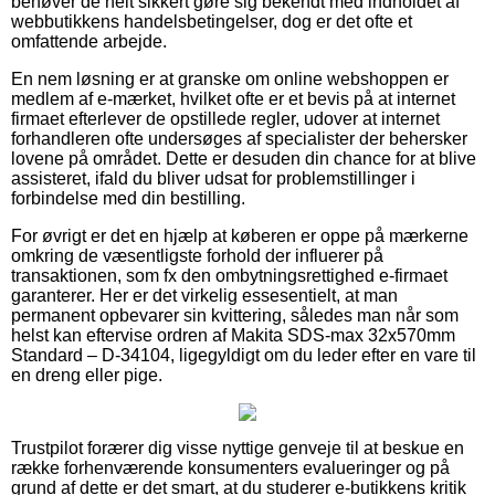
behøver de helt sikkert gøre sig bekendt med indholdet af
webbutikkens handelsbetingelser, dog er det ofte et
omfattende arbejde.
En nem løsning er at granske om online webshoppen er
medlem af e-mærket, hvilket ofte er et bevis på at internet
firmaet efterlever de opstillede regler, udover at internet
forhandleren ofte undersøges af specialister der behersker
lovene på området. Dette er desuden din chance for at blive
assisteret, ifald du bliver udsat for problemstillinger i
forbindelse med din bestilling.
For øvrigt er det en hjælp at køberen er oppe på mærkerne
omkring de væsentligste forhold der influerer på
transaktionen, som fx den ombytningsrettighed e-firmaet
garanterer. Her er det virkelig essesentielt, at man
permanent opbevarer sin kvittering, således man når som
helst kan eftervise ordren af Makita SDS-max 32x570mm
Standard – D-34104, ligegyldigt om du leder efter en vare til
en dreng eller pige.
Trustpilot forærer dig visse nyttige genveje til at beskue en
række forhenværende konsumenters evalueringer og på
grund af dette er det smart, at du studerer e-butikkens kritik