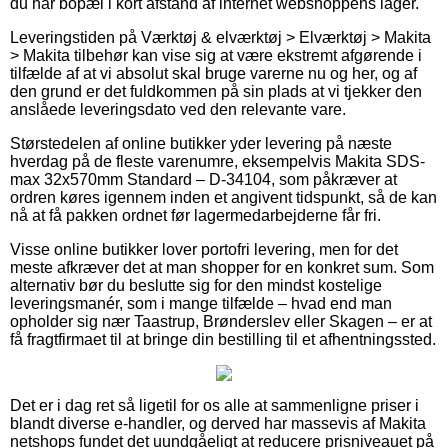
du har bopæl i kort afstand af internet webshoppens lager.
Leveringstiden på Værktøj & elværktøj > Elværktøj > Makita
> Makita tilbehør kan vise sig at være ekstremt afgørende i
tilfælde af at vi absolut skal bruge varerne nu og her, og af
den grund er det fuldkommen på sin plads at vi tjekker den
anslåede leveringsdato ved den relevante vare.
Størstedelen af online butikker yder levering på næste
hverdag på de fleste varenumre, eksempelvis Makita SDS-
max 32x570mm Standard – D-34104, som påkræver at
ordren køres igennem inden et angivent tidspunkt, så de kan
nå at få pakken ordnet før lagermedarbejderne får fri.
Visse online butikker lover portofri levering, men for det
meste afkræver det at man shopper for en konkret sum. Som
alternativ bør du beslutte sig for den mindst kostelige
leveringsmanér, som i mange tilfælde – hvad end man
opholder sig nær Taastrup, Brønderslev eller Skagen – er at
få fragtfirmaet til at bringe din bestilling til et afhentningssted.
Det er i dag ret så ligetil for os alle at sammenligne priser i
blandt diverse e-handler, og derved har massevis af Makita
netshops fundet det uundgåeligt at reducere prisniveauet på