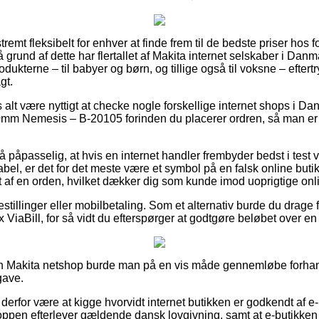
remt fleksibelt for enhver at finde frem til de bedste priser hos f
grund af dette har flertallet af Makita internet selskaber i Danma
odukterne – til babyer og børn, og tillige også til voksne – efter
gt.
 alt være nyttigt at checke nogle forskellige internet shops i Dan
m Nemesis – B-20105 forinden du placerer ordren, så man er 
 påpasselig, at hvis en internet handler frembyder bedst i test v
rabel, er det for det meste være et symbol på en falsk online butik
 af en orden, hvilket dækker dig som kunde imod uoprigtige onl
estillinger eller mobilbetaling. Som et alternativ burde du drage 
 ViaBill, for så vidt du efterspørger at godtgøre beløbet over en
 en Makita netshop burde man på en vis måde gennemløbe forhand
gave.
erfor være at kigge hvorvidt internet butikken er godkendt af e
hoppen efterlever gældende dansk lovgivning, samt at e-butikken 