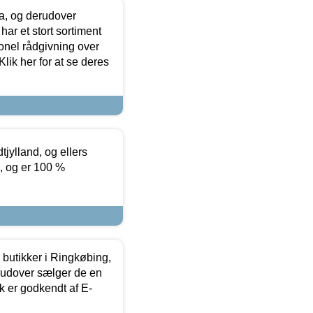
ia, og derudover
ar et stort sortiment
onel rådgivning over
ik her for at se deres
tjylland, og ellers
4, og er 100 %
butikker i Ringkøbing,
rudover sælger de en
k er godkendt af E-