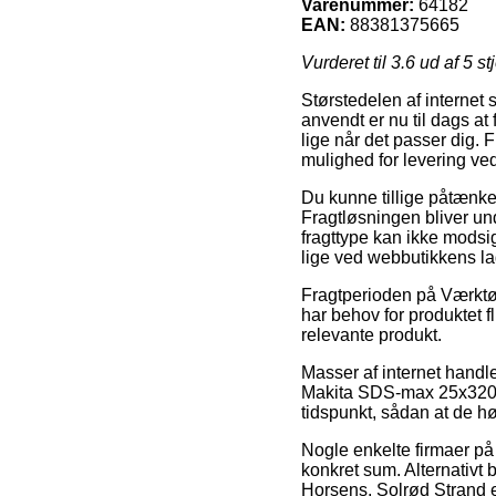
Varenummer:
64182
EAN:
88381375665
Vurderet til
3.6
ud af 5 st
Størstedelen af internet 
anvendt er nu til dags a
lige når det passer dig. 
mulighed for levering 
Du kunne tillige påtænke a
Fragtløsningen bliver un
fragttype kan ikke modsi
lige ved webbutikkens la
Fragtperioden på Værktøj 
har behov for produktet fl
relevante produkt.
Masser af internet handle
Makita SDS-max 25x320mm 
tidspunkt, sådan at de hø
Nogle enkelte firmaer på n
konkret sum. Alternativt 
Horsens, Solrød Strand ell