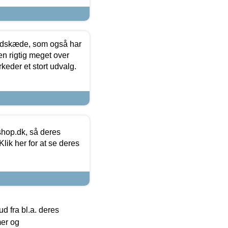
edskæde, som også har
en rigtig meget over
keder et stort udvalg.
hop.dk, så deres
lik her for at se deres
 fra bl.a. deres
mer og