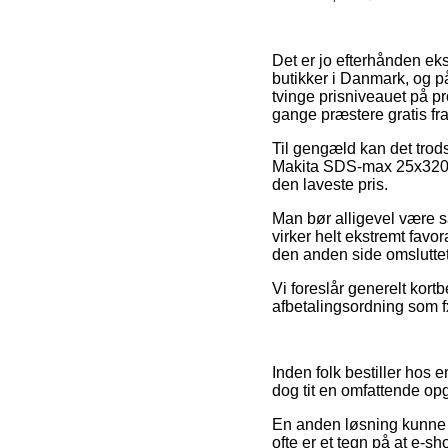
Det er jo efterhånden ekst
butikker i Danmark, og på 
tvinge prisniveauet på pr
gange præstere gratis fra
Til gengæld kan det trods
Makita SDS-max 25x320m
den laveste pris.
Man bør alligevel være så
virker helt ekstremt favo
den anden side omsluttet
Vi foreslår generelt kortb
afbetalingsordning som fx
Inden folk bestiller hos
dog tit en omfattende op
En anden løsning kunne d
ofte er et tegn på at e-s