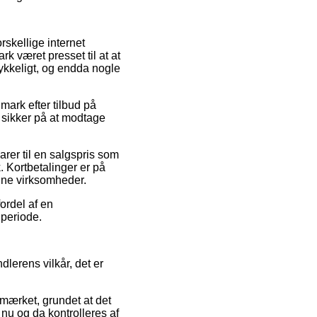
orskellige internet
rk været presset til at at
trykkeligt, og endda nogle
mark efter tilbud på
sikker på at modtage
arer til en salgspris som
. Kortbetalinger er på
ine virksomheder.
fordel af en
 periode.
lerens vilkår, det er
-mærket, grundet at det
nu og da kontrolleres af