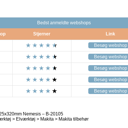
Bedst anmeldte webshops
op
Stjerner
Link
Besøg webshop
Besøg webshop
Besøg webshop
Besøg webshop
Besøg webshop
25x320mm Nemesis – B-20105
rktøj > Elværktøj > Makita > Makita tilbehør