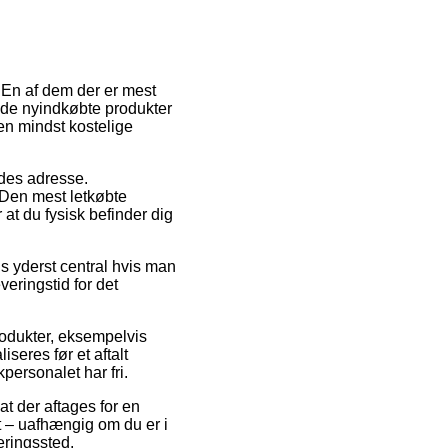
. En af dem der er mest
e de nyindkøbte produkter
den mindst kostelige
ejdes adresse.
 Den mest letkøbte
at du fysisk befinder dig
is yderst central hvis man
veringstid for det
rodukter, eksempelvis
eres før et aftalt
personalet har fri.
 at der aftages for en
st – uafhængig om du er i
veringssted.