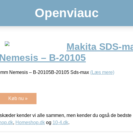
Openviauc
Makita SDS-m
Nemesis – B-20105
0mm Nemesis – B-20105B-20105 Sds-max
(Læs mere)
Køb nu »
kæder kender vi alle sammen, men kender du også de bedste p
hop.dk
,
Homeshop.dk
og
10-4.dk
.