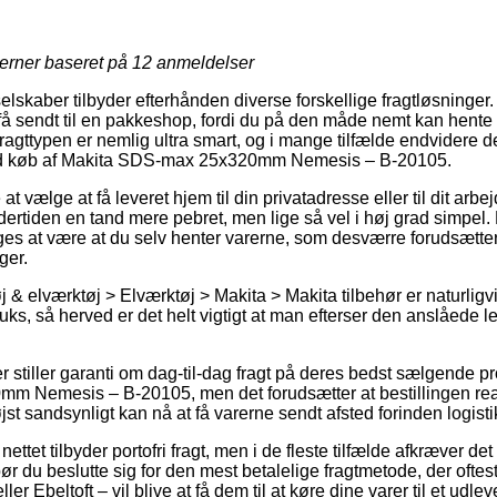
jerner baseret på
12
anmeldelser
selskaber tilbyder efterhånden diverse forskellige fragtløsninger
t få sendt til en pakkeshop, fordi du på den måde nemt kan hent
Fragttypen er nemlig ultra smart, og i mange tilfælde endvidere 
ved køb af Makita SDS-max 25x320mm Nemesis – B-20105.
t vælge at få leveret hjem til din privatadresse eller til dit arb
dertiden en tand mere pebret, men lige så vel i høj grad simpel.
ges at være at du selv henter varerne, som desværre forudsætter 
ger.
& elværktøj > Elværktøj > Makita > Makita tilbehør er naturligv
uks, så herved er det helt vigtigt at man efterser den anslåede le
r stiller garanti om dag-til-dag fragt på deres bedst sælgende p
Nemesis – B-20105, men det forudsætter at bestillingen realis
jst sandsynligt kan nå at få varerne sendt afsted forinden logistik
ettet tilbyder portofri fragt, men i de fleste tilfælde afkræver det
bør du beslutte sig for den mest betalelige fragtmetode, der ofte
er Ebeltoft – vil blive at få dem til at køre dine varer til et udle