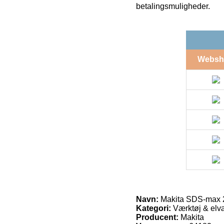
betalingsmuligheder.
Websh
Navn:
Makita SDS-max 
Kategori:
Værktøj & elvæ
Producent:
Makita