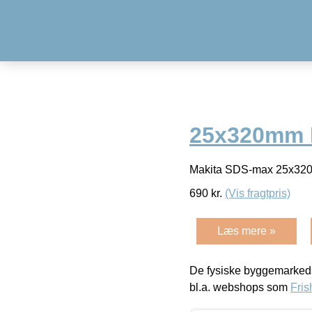
25x320mm 
Makita SDS-max 25x32
690
kr.
(Vis fragtpris)
Læs mere »
De fysiske byggemarkeds
bl.a. webshops som
Fris