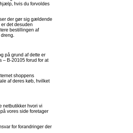
 hjælp, hvis du forvoldes
ser der gør sig gældende
e er det desuden
re bestillingen af
 dreng.
og på grund af dette er
 – B-20105 forud for at
internet shoppens
le af deres køb, hvilket
netbutikker hvori vi
 på vores side foretager
svar for forandringer der