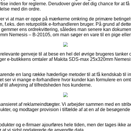
ise inden for reglerne. Derudover giver det dig chance for at få
ndelse med din ordre.
 vi at man er oppe på mærkerne omkring de primære betingel
, f.eks. den returpolitik e-forhandleren bruger. På grund af dett
 gemmer ens ordrekvittering, således man senere kan dokumente
 Nemesis – B-20105, om man søger en vare til en pige eller
 relevante genveje til at bese en hel del øvrige brugeres tanker 
gttager e-butikkens omtaler af Makita SDS-max 25x320mm Nemesis
arende en lang række hæderlige metoder til at få kendskab til 
t ser vi mange e-forhandlere hvor kunder kan formulere en omta
af til afvejning af tilfredsheden hos kunderne.
nsieret af reklameindtægter. Vi arbejder sammen med en stribe 
ukter, og modtager provision i tilfælde af at en af de besøgende
dukter og e-firmaer ajourføres hele tiden, men der tages ikke an
r at vi sidst opdaterede de anvendte data.