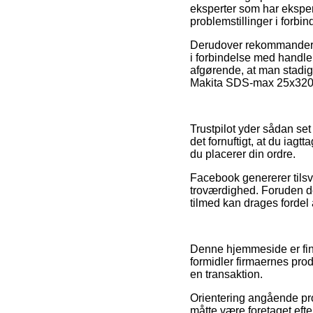
eksperter som har ekspert
problemstillinger i forbi
Derudover rekommanderer
i forbindelse med handlen
afgørende, at man stadig
Makita SDS-max 25x320mm
Trustpilot yder sådan set
det fornuftigt, at du ia
du placerer din ordre.
Facebook genererer tilsv
troværdighed. Foruden de
tilmed kan drages fordel 
Denne hjemmeside er fina
formidler firmaernes prod
en transaktion.
Orientering angående pro
måtte være foretaget efte