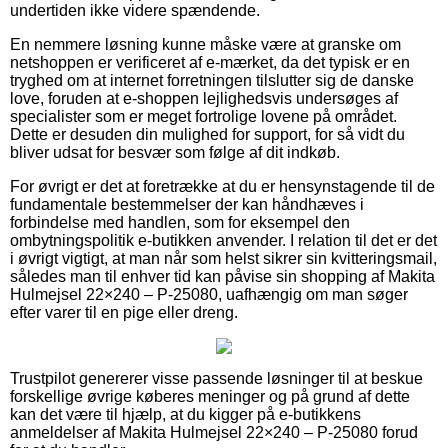
undertiden ikke videre spændende.
En nemmere løsning kunne måske være at granske om
netshoppen er verificeret af e-mærket, da det typisk er en
tryghed om at internet forretningen tilslutter sig de danske
love, foruden at e-shoppen lejlighedsvis undersøges af
specialister som er meget fortrolige lovene på området.
Dette er desuden din mulighed for support, for så vidt du
bliver udsat for besvær som følge af dit indkøb.
For øvrigt er det at foretrække at du er hensynstagende til de
fundamentale bestemmelser der kan håndhæves i
forbindelse med handlen, som for eksempel den
ombytningspolitik e-butikken anvender. I relation til det er det
i øvrigt vigtigt, at man når som helst sikrer sin kvitteringsmail,
således man til enhver tid kan påvise sin shopping af Makita
Hulmejsel 22×240 – P-25080, uafhængig om man søger
efter varer til en pige eller dreng.
Trustpilot genererer visse passende løsninger til at beskue
forskellige øvrige køberes meninger og på grund af dette
kan det være til hjælp, at du kigger på e-butikkens
anmeldelser af Makita Hulmejsel 22×240 – P-25080 forud