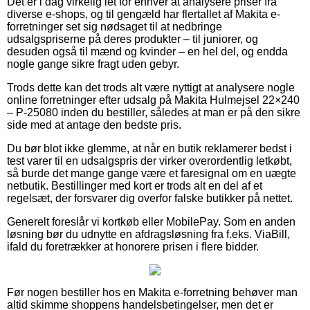
Det er i dag virkelig let for enhver at analysere priser fra
diverse e-shops, og til gengæld har flertallet af Makita e-
forretninger set sig nødsaget til at nedbringe
udsalgspriserne på deres produkter – til juniorer, og
desuden også til mænd og kvinder – en hel del, og endda
nogle gange sikre fragt uden gebyr.
Trods dette kan det trods alt være nyttigt at analysere nogle
online forretninger efter udsalg på Makita Hulmejsel 22×240
– P-25080 inden du bestiller, således at man er på den sikre
side med at antage den bedste pris.
Du bør blot ikke glemme, at når en butik reklamerer bedst i
test varer til en udsalgspris der virker overordentlig letkøbt,
så burde det mange gange være et faresignal om en uægte
netbutik. Bestillinger med kort er trods alt en del af et
regelsæt, der forsvarer dig overfor falske butikker på nettet.
Generelt foreslår vi kortkøb eller MobilePay. Som en anden
løsning bør du udnytte en afdragsløsning fra f.eks. ViaBill,
ifald du foretrækker at honorere prisen i flere bidder.
Før nogen bestiller hos en Makita e-forretning behøver man
altid skimme shoppens handelsbetingelser, men det er