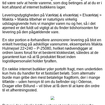
tid være selv at hente varerne, som dog betinges af at du er i
kort afstand af internet butikkens lager.
Leveringsdygtigheden på Værktøj & elværktøj > Elværktøj >
Makita > Makita tilbehør er naturligvis virkelig
udslagsgivende hvis vi mangler varen nu og her, så i det
øjemed er det fuldt ud vigtigt at du finder tidshorisonten for
levering på den pågældende vare.
En stor portion e-forhandlere annoncerer levering på blot en
enkelt hverdag på adskillige varenumre, eksempelvis Makita
Hulmejsel 22×240 – P-25080, hvilket nødvendiggør at
ordren laves forud for et bestemt klokkeslæt, således at de
garanteret kan nå at få produktet fikset inden
logistikpersonalet holder fyraften.
En række internet butikker yder portofri fragt, men undertiden
kun hvis du handler for et fastslået beløb. Som alternativ
burde man gribe den mest betalelige fragtform, der i mange
tilfælde – uden hensyn til om du befinder sig i Odense,
Dragør eller Billund – vil blive at få dem til at køre din ordre
til et afhentningssted.