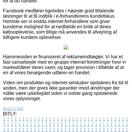
for at du handler.
Facebook medfører ligeledes i højeste grad tiltalende
løsninger til at få indblik i e-forhandlerens kundefokus.
Herinde ser vi endda internet forhandlere som giver
kunderne mulighed for at nedfælde en kritik af deres
købsoplevelse, som tillige må anvendes til afvejning af
tidligere kunders oplevelser.
Hjemmesiden er finansieret af reklameindtægter. Vi har et
fast samarbejde med en gruppe internet forretninger hvor vi
markedsfører deres varer, og tager provision i tilfælde af at
en af vores besøgende udfører en handel.
Viden om produkter og internet selskaber opdateres fra tid til
anden, men der gives ikke garantier imod ændringer der
måtte være udarbejdet siden vi sidste gang opdaterede
vores oplysninger.
reacr.com
BITLY:
1
1
1
1
1
1
1
1
1
1
1
1
1
1
1
1
1
1
1
1
1
1
1
1
1
1
1
1
1
1
1
1
1
1
1
1
1
1
1
1
1
1
1
1
1
1
1
1
1
1
1
1
1
1
1
1
1
1
1
1
1
1
1
1
1
1
1
1
1
1
1
1
1
1
1
1
1
1
1
1
1
1
1
1
1
1
1
1
1
1
1
1
1
1
1
1
1
1
1