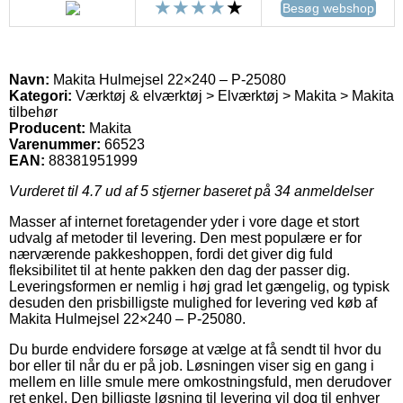
Besøg webshop
Navn:
Makita Hulmejsel 22×240 – P-25080
Kategori:
Værktøj & elværktøj > Elværktøj > Makita > Makita
tilbehør
Producent:
Makita
Varenummer:
66523
EAN:
88381951999
Vurderet til
4.7
ud af 5 stjerner baseret på
34
anmeldelser
Masser af internet foretagender yder i vore dage et stort
udvalg af metoder til levering. Den mest populære er for
nærværende pakkeshoppen, fordi det giver dig fuld
fleksibilitet til at hente pakken den dag der passer dig.
Leveringsformen er nemlig i høj grad let gængelig, og typisk
desuden den prisbilligste mulighed for levering ved køb af
Makita Hulmejsel 22×240 – P-25080.
Du burde endvidere forsøge at vælge at få sendt til hvor du
bor eller til når du er på job. Løsningen viser sig en gang i
mellem en lille smule mere omkostningsfuld, men derudover
ret enkel. Den billigste løsning til levering vil dog til enhver