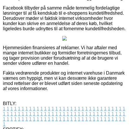
Facebook tilbyder på samme måde temmelig fordelagtige
løsninger til at få kendskab til e-shoppens kundetilfredshed.
Derudover møder vi faktisk internet virksomheder hvor
kunder kan skrive en anmeldelse af deres køb, hvilket
ligeledes burde udnyttes til at fornemme kundetilfredsheden.
Hjemmesiden finansieres af reklamer. Vi har aftaler med
mange internet butikker og formidler forretningernes tilbud,
og tager provision under forudsætning af at de brugere vi
sender videre udfører en handel.
Fakta vedrørende produkter og internet varehuse i Danmark
værnes om hyppigt, men vi kan desværre ikke garantere
imod rettelser der er blevet udført siden seneste opdatering
af vores informationer.
BITLY:
1
1
1
1
1
1
1
1
1
1
1
1
1
1
1
1
1
1
1
1
1
1
1
1
1
1
1
1
1
1
1
1
1
1
1
1
1
1
1
1
1
1
1
1
1
1
1
1
1
1
1
1
1
1
1
1
1
1
1
1
1
1
1
1
1
1
1
1
1
1
1
1
1
1
1
1
1
1
1
1
1
1
1
1
1
1
1
1
1
1
1
1
1
1
1
1
1
1
1
1