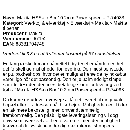
Navn:
Makita HSS-co Bor 10.2mm Powerspeed – P-74083
Kategori:
Værktøj & elværktøj > Elværktøj > Makita > Makita
tilbehør
Producent:
Makita
Varenummer:
67152
EAN:
88381704748
Vurderet til
3.8
ud af 5 stjerner baseret på
37
anmeldelser
En lang række firmaer på nettet tilbyder efterhånden en hel
del forskellige muligheder for levering. Den mest benyttede
er p.t. pakkeshops, hvor det er muligt at hente de nyindkøbte
varer lige når det passer dig. Den er jo ualmindeligt simpel,
samt tit desuden den mest betalelige form for levering ved
køb af Makita HSS-co Bor 10.2mm Powerspeed – P-74083.
Du kunne derudover overveje at få det leveret til din private
bopæl eller til adressen på dit arbejde. Muligheden er til tider
en tak mere bekostelig, men omvendt temmelig
fremkommelig. Den prisbilligste leveringsløsning vil dog
utvivlsomt være selv at hente varerne, men den mulighed
kræver at du fysisk befinder dig nær internet shoppens