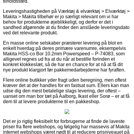
tilholdssted.
Leveringshastigheden på Værktøj & elværktøj > Elværktøj >
Makita > Makita tilbehør er jo særligt relevant om vi har
behov for produkterne øjeblikkeligt, og derfor er det i
sandhed afgørende at du finder den anslåede leveringsdato
ved det relevante produkt.
En masse online selskaber præsterer levering på blot en
enkelt hverdag på deres primære varenumre, eksempelvis
Makita HSS-co Bor 10.2mm Powerspeed – P-74083, som
alligevel regnes ud fra at du når at bestille forinden et
konkret klokkeslæt, så de har en chance for at nå at få dit
nye produkt klargjort før pakkemedarbejderne har fyraften.
Flere online butikker yder fragt uden beregning, men oftest
kræver det at der handles for en fastsat sum. Ellers kan man
udse dig den mest betalelige slags levering, der oftest –
uanset om man bor tæt på Aalborg, Ikast eller Sorø – er at få
dem til at levere produkterne til en pakkeshop.
Det er jo rigtig fleksibelt for forbrugerne at finde de laveste
priser fra flere webshops, og følgelig har massevis af Makita
internet webshops været nødt til at reducere prisniveauet på