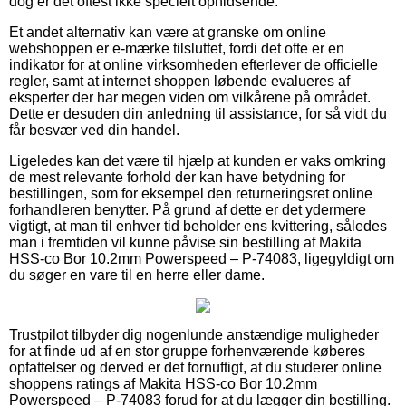
dog er det oftest ikke specielt ophidsende.
Et andet alternativ kan være at granske om online
webshoppen er e-mærke tilsluttet, fordi det ofte er en
indikator for at online virksomheden efterlever de officielle
regler, samt at internet shoppen løbende evalueres af
eksperter der har megen viden om vilkårene på området.
Dette er desuden din anledning til assistance, for så vidt du
får besvær ved din handel.
Ligeledes kan det være til hjælp at kunden er vaks omkring
de mest relevante forhold der kan have betydning for
bestillingen, som for eksempel den returneringsret online
forhandleren benytter. På grund af dette er det ydermere
vigtigt, at man til enhver tid beholder ens kvittering, således
man i fremtiden vil kunne påvise sin bestilling af Makita
HSS-co Bor 10.2mm Powerspeed – P-74083, ligegyldigt om
du søger en vare til en herre eller dame.
Trustpilot tilbyder dig nogenlunde anstændige muligheder
for at finde ud af en stor gruppe forhenværende køberes
opfattelser og derved er det fornuftigt, at du studerer online
shoppens ratings af Makita HSS-co Bor 10.2mm
Powerspeed – P-74083 forud for at du lægger din bestilling.