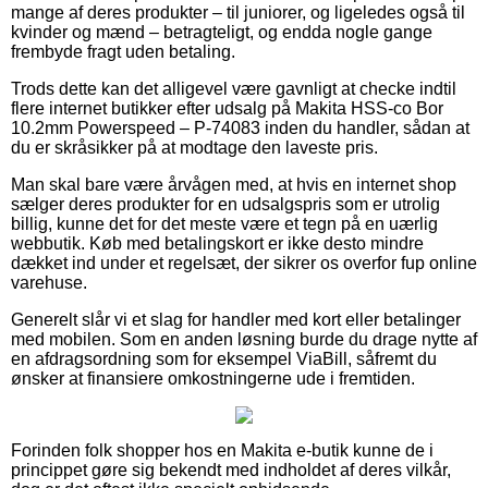
mange af deres produkter – til juniorer, og ligeledes også til
kvinder og mænd – betragteligt, og endda nogle gange
frembyde fragt uden betaling.
Trods dette kan det alligevel være gavnligt at checke indtil
flere internet butikker efter udsalg på Makita HSS-co Bor
10.2mm Powerspeed – P-74083 inden du handler, sådan at
du er skråsikker på at modtage den laveste pris.
Man skal bare være årvågen med, at hvis en internet shop
sælger deres produkter for en udsalgspris som er utrolig
billig, kunne det for det meste være et tegn på en uærlig
webbutik. Køb med betalingskort er ikke desto mindre
dækket ind under et regelsæt, der sikrer os overfor fup online
varehuse.
Generelt slår vi et slag for handler med kort eller betalinger
med mobilen. Som en anden løsning burde du drage nytte af
en afdragsordning som for eksempel ViaBill, såfremt du
ønsker at finansiere omkostningerne ude i fremtiden.
Forinden folk shopper hos en Makita e-butik kunne de i
princippet gøre sig bekendt med indholdet af deres vilkår,