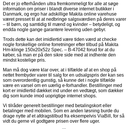
Det er jo efterhånden ultra fremkommeligt for alle at søge
information om priser i blandt diverse internet butikker i
Danmark, og ergo har adskillige Makita online varehuse
været presset til at at nedbringe salgsværdien på deres varer
– til børn, og samtidig til mænd og kvinder – betydeligt, og
endda nogle gange garantere levering uden gebyr.
Trods dette kan det imidlertid være tiden værd at checke
nogle forskellige online forretninger efter tilbud på Makita
Hm-klinge 150x20x52z Spec. – B-47042 forud for at du
køber, så man er på den sikre side med at indhente den
mindst kostelige pris.
Man må dog være klar over, at i tilfælde af at en shop på
nettet frembyder varer til salg for en udsalgspris der kan ses
som overordentlig gunstig, så kunne det i nogle tilfælde
være en varsel om en uærlig e-forhandler. Bestillinger med
kort er imidlertid dækket ind under en vedtægt, som dækker
dig som kunde imod uoprigtige internet shops.
Vi tilråder generelt bestillinger med betalingskort eller
betalinger med mobilen. Som en anden løsning burde du
drage nytte af et afdragstilbud fra eksempelvis ViaBill, for så
vidt du gerne vil godtgøre prisen over flere uger.