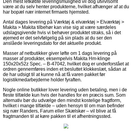
Den mest letkøbte leveringsmulighed vil dog utvivlsomt
være at du selv henter produkterne, hvilket afhænger af at du
har bopæl nær internet firmaets hjemsted.
Antal dages levering på Værktøj & elværktøj > Elværktøj >
Makita > Makita tilbehør kan vise sig at være særdeles
udslagsgivende hvis vi behøver produktet straks, så i det
øjemed er det selvfølgelig på sin plads at du ser den
anslåede leveringsdato for det aktuelle produkt.
Masser af netbutikker giver løfte om 1 dags levering på
masser af produkter, eksempelvis Makita Hm-klinge
150x20x52z Spec. – B-47042, hvilket dog er underforstået at
ordren gennemføres inden et besluttet klokkeslæt, sådan at
de har udsigt til at kunne nå at få varen pakket før
logistikmedarbejderne holder fyraften.
Nogle online butikker lover levering uden betaling, men i de
fleste tilfælde kun hvis der handles for en præcis sum. Som
alternativ bør du udvælge den mindst kostelige fragtform,
hvilket i mange tilfælde – uden hensyn til om man befinder
sig nær Randers, Farum eller Skælskør – vil blive at få
fragtmanden til at køre pakken til et afhentningssted.