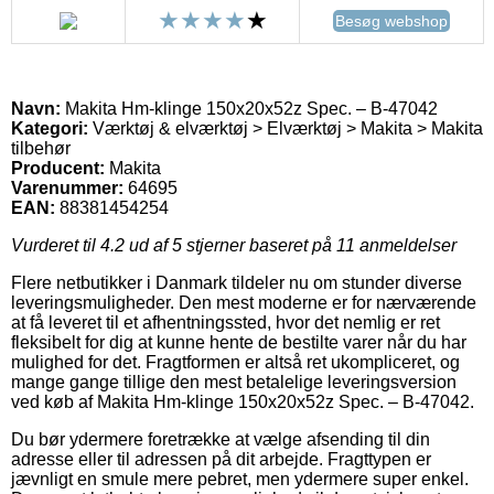
Besøg webshop
Navn:
Makita Hm-klinge 150x20x52z Spec. – B-47042
Kategori:
Værktøj & elværktøj > Elværktøj > Makita > Makita
tilbehør
Producent:
Makita
Varenummer:
64695
EAN:
88381454254
Vurderet til
4.2
ud af 5 stjerner baseret på
11
anmeldelser
Flere netbutikker i Danmark tildeler nu om stunder diverse
leveringsmuligheder. Den mest moderne er for nærværende
at få leveret til et afhentningssted, hvor det nemlig er ret
fleksibelt for dig at kunne hente de bestilte varer når du har
mulighed for det. Fragtformen er altså ret ukompliceret, og
mange gange tillige den mest betalelige leveringsversion
ved køb af Makita Hm-klinge 150x20x52z Spec. – B-47042.
Du bør ydermere foretrække at vælge afsending til din
adresse eller til adressen på dit arbejde. Fragttypen er
jævnligt en smule mere pebret, men ydermere super enkel.