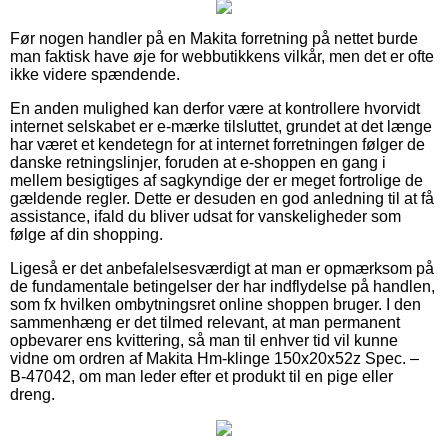
Før nogen handler på en Makita forretning på nettet burde
man faktisk have øje for webbutikkens vilkår, men det er ofte
ikke videre spændende.
En anden mulighed kan derfor være at kontrollere hvorvidt
internet selskabet er e-mærke tilsluttet, grundet at det længe
har været et kendetegn for at internet forretningen følger de
danske retningslinjer, foruden at e-shoppen en gang i
mellem besigtiges af sagkyndige der er meget fortrolige de
gældende regler. Dette er desuden en god anledning til at få
assistance, ifald du bliver udsat for vanskeligheder som
følge af din shopping.
Ligeså er det anbefalelsesværdigt at man er opmærksom på
de fundamentale betingelser der har indflydelse på handlen,
som fx hvilken ombytningsret online shoppen bruger. I den
sammenhæng er det tilmed relevant, at man permanent
opbevarer ens kvittering, så man til enhver tid vil kunne
vidne om ordren af Makita Hm-klinge 150x20x52z Spec. –
B-47042, om man leder efter et produkt til en pige eller
dreng.