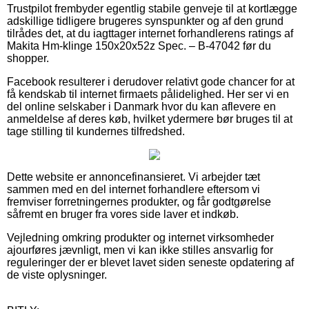
Trustpilot frembyder egentlig stabile genveje til at kortlægge
adskillige tidligere brugeres synspunkter og af den grund
tilrådes det, at du iagttager internet forhandlerens ratings af
Makita Hm-klinge 150x20x52z Spec. – B-47042 før du
shopper.
Facebook resulterer i derudover relativt gode chancer for at
få kendskab til internet firmaets pålidelighed. Her ser vi en
del online selskaber i Danmark hvor du kan aflevere en
anmeldelse af deres køb, hvilket ydermere bør bruges til at
tage stilling til kundernes tilfredshed.
Dette website er annoncefinansieret. Vi arbejder tæt
sammen med en del internet forhandlere eftersom vi
fremviser forretningernes produkter, og får godtgørelse
såfremt en bruger fra vores side laver et indkøb.
Vejledning omkring produkter og internet virksomheder
ajourføres jævnligt, men vi kan ikke stilles ansvarlig for
reguleringer der er blevet lavet siden seneste opdatering af
de viste oplysninger.