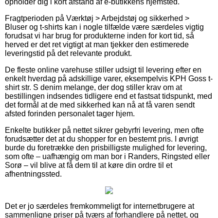
opholder dig i kort afstand af e-butikkens hjemsted.
Fragtperioden på Værktøj > Arbejdstøj og sikkerhed >
Bluser og t-shirts kan i nogle tilfælde være særdeles vigtig
forudsat vi har brug for produkterne inden for kort tid, så
herved er det ret vigtigt at man tjekker den estimerede
leveringstid på det relevante produkt.
De fleste online varehuse stiller udsigt til levering efter en
enkelt hverdag på adskillige varer, eksempelvis KPH Goss t-
shirt str. S denim melange, der dog stiller krav om at
bestillingen indsendes tidligere end et fastsat tidspunkt, med
det formål at de med sikkerhed kan nå at få varen sendt
afsted forinden personalet tager hjem.
Enkelte butikker på nettet sikrer gebyrfri levering, men ofte
forudsætter det at du shopper for en bestemt pris. I øvrigt
burde du foretrække den prisbilligste mulighed for levering,
som ofte – uafhængig om man bor i Randers, Ringsted eller
Sorø – vil blive at få dem til at køre din ordre til et
afhentningssted.
Det er jo særdeles fremkommeligt for internetbrugere at
sammenligne priser på tværs af forhandlere på nettet, og