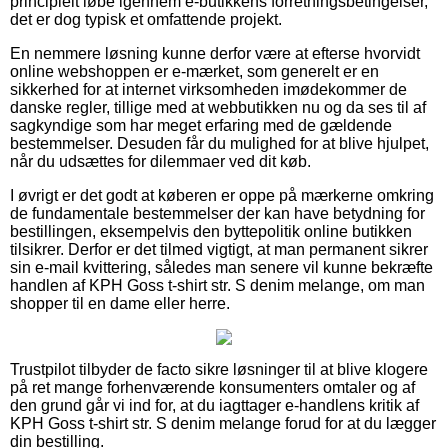
principielt løbe igennem e-butikkens forretningsbetingelser,
det er dog typisk et omfattende projekt.
En nemmere løsning kunne derfor være at efterse hvorvidt
online webshoppen er e-mærket, som generelt er en
sikkerhed for at internet virksomheden imødekommer de
danske regler, tillige med at webbutikken nu og da ses til af
sagkyndige som har meget erfaring med de gældende
bestemmelser. Desuden får du mulighed for at blive hjulpet,
når du udsættes for dilemmaer ved dit køb.
I øvrigt er det godt at køberen er oppe på mærkerne omkring
de fundamentale bestemmelser der kan have betydning for
bestillingen, eksempelvis den byttepolitik online butikken
tilsikrer. Derfor er det tilmed vigtigt, at man permanent sikrer
sin e-mail kvittering, således man senere vil kunne bekræfte
handlen af KPH Goss t-shirt str. S denim melange, om man
shopper til en dame eller herre.
Trustpilot tilbyder de facto sikre løsninger til at blive klogere
på ret mange forhenværende konsumenters omtaler og af
den grund går vi ind for, at du iagttager e-handlens kritik af
KPH Goss t-shirt str. S denim melange forud for at du lægger
din bestilling.