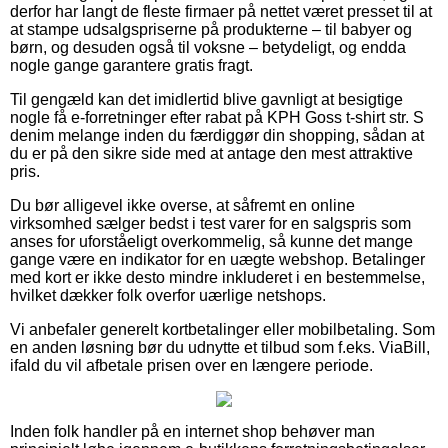
derfor har langt de fleste firmaer på nettet været presset til at
at stampe udsalgspriserne på produkterne – til babyer og
børn, og desuden også til voksne – betydeligt, og endda
nogle gange garantere gratis fragt.
Til gengæld kan det imidlertid blive gavnligt at besigtige
nogle få e-forretninger efter rabat på KPH Goss t-shirt str. S
denim melange inden du færdiggør din shopping, sådan at
du er på den sikre side med at antage den mest attraktive
pris.
Du bør alligevel ikke overse, at såfremt en online
virksomhed sælger bedst i test varer for en salgspris som
anses for uforståeligt overkommelig, så kunne det mange
gange være en indikator for en uægte webshop. Betalinger
med kort er ikke desto mindre inkluderet i en bestemmelse,
hvilket dækker folk overfor uærlige netshops.
Vi anbefaler generelt kortbetalinger eller mobilbetaling. Som
en anden løsning bør du udnytte et tilbud som f.eks. ViaBill,
ifald du vil afbetale prisen over en længere periode.
Inden folk handler på en internet shop behøver man