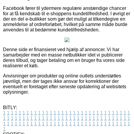
Facebook fører til ydermere regulære anstændige chancer
for at få kendskab til e-shoppens kundetilfredshed. I øvrigt er
der en del e-butikker som gør det muligt at tilkendegive en
anmeldelse af ordreforløbet, hvilket på samme måde burde
anvendes til at bedømme kundetilfredsheden.
Denne side er finansieret ved hjælp af annoncer. Vi har
samarbejder med en masse netbutikker idet vi publicerer
deres tilbud, og tager betaling om en bruger fra vores side
realiserer et køb.
Anvisninger om produkter og online outlets understøttes
jævnligt, men der tages ikke ansvar for korrektioner der
eventuelt er foretaget efter seneste opdatering af websitets
oplysninger.
BITLY:
1
1
1
1
1
1
1
1
1
1
1
1
1
1
1
1
1
1
1
1
1
1
1
1
1
1
1
1
1
1
1
1
1
1
1
1
1
1
1
1
1
1
1
1
1
1
1
1
1
1
1
1
1
1
1
1
1
1
1
1
1
1
1
1
1
1
1
1
1
1
1
1
1
1
1
1
1
1
1
1
1
1
1
1
1
1
1
1
1
1
1
1
1
1
1
1
1
1
1
1