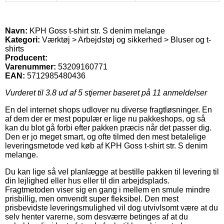
Navn:
KPH Goss t-shirt str. S denim melange
Kategori:
Værktøj > Arbejdstøj og sikkerhed > Bluser og t-
shirts
Producent:
Varenummer:
53209160771
EAN:
5712985480436
Vurderet til
3.8
ud af 5 stjerner baseret på
11
anmeldelser
En del internet shops udlover nu diverse fragtløsninger. En
af dem der er mest populær er lige nu pakkeshops, og så
kan du blot gå forbi efter pakken præcis når det passer dig.
Den er jo meget smart, og ofte tilmed den mest betalelige
leveringsmetode ved køb af KPH Goss t-shirt str. S denim
melange.
Du kan lige så vel planlægge at bestille pakken til levering til
din lejlighed eller hus eller til din arbejdsplads.
Fragtmetoden viser sig en gang i mellem en smule mindre
prisbillig, men omvendt super fleksibel. Den mest
prisbevidste leveringsmulighed vil dog utvivlsomt være at du
selv henter varerne, som desværre betinges af at du