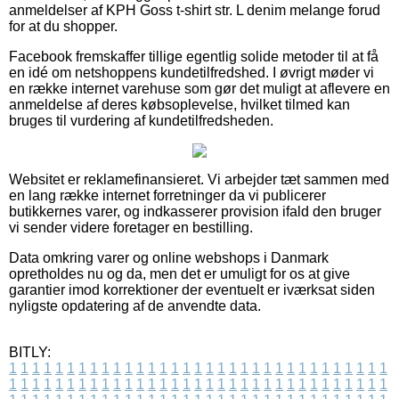
anmeldelser af KPH Goss t-shirt str. L denim melange forud
for at du shopper.
Facebook fremskaffer tillige egentlig solide metoder til at få
en idé om netshoppens kundetilfredshed. I øvrigt møder vi
en række internet varehuse som gør det muligt at aflevere en
anmeldelse af deres købsoplevelse, hvilket tilmed kan
bruges til vurdering af kundetilfredsheden.
Websitet er reklamefinansieret. Vi arbejder tæt sammen med
en lang række internet forretninger da vi publicerer
butikkernes varer, og indkasserer provision ifald den bruger
vi sender videre foretager en bestilling.
Data omkring varer og online webshops i Danmark
opretholdes nu og da, men det er umuligt for os at give
garantier imod korrektioner der eventuelt er iværksat siden
nyligste opdatering af de anvendte data.
BITLY:
1
1
1
1
1
1
1
1
1
1
1
1
1
1
1
1
1
1
1
1
1
1
1
1
1
1
1
1
1
1
1
1
1
1
1
1
1
1
1
1
1
1
1
1
1
1
1
1
1
1
1
1
1
1
1
1
1
1
1
1
1
1
1
1
1
1