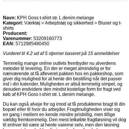
Navn:
KPH Goss t-shirt str. L denim melange
Kategori:
Værktøj > Arbejdstøj og sikkerhed > Bluser og t-
shirts
Producent:
Varenummer:
53209160773
EAN:
5712985480450
Vurderet til
4.2
ud af 5 stjerner baseret på
15
anmeldelser
Temmelig mange online outlets frembyder nu alverdens
metoder til levering. En der er meget almindelig er for
nærværende at få afleveret pakken hos en pakkeshop, som
giver dig mulighed for at hente din bestilling når det passer
ind i din kalender. Muligheden er altså temmelig simpel, og
desuden endvidere den mindst kostelige form for fragt ved
køb af KPH Goss t-shirt str. L denim melange.
Du kan også afveje for og imod at få produkterne bragt til din
bopæl eller til hvor du arbejder. Fragtmuligheden viser sig
en gang i mellem en kende mindre prisbillig, men tillige
vældig fremkommelig. Den mest letkøbte fragtløsning vil dog
til enhver tid være at hente varerne selv, men den løsning