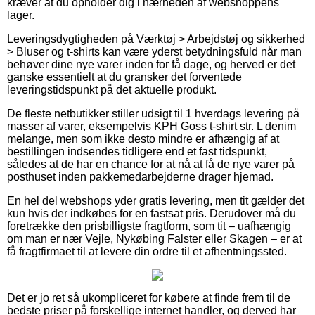
kræver at du opholder dig i nærheden af webshoppens
lager.
Leveringsdygtigheden på Værktøj > Arbejdstøj og sikkerhed
> Bluser og t-shirts kan være yderst betydningsfuld når man
behøver dine nye varer inden for få dage, og herved er det
ganske essentielt at du gransker det forventede
leveringstidspunkt på det aktuelle produkt.
De fleste netbutikker stiller udsigt til 1 hverdags levering på
masser af varer, eksempelvis KPH Goss t-shirt str. L denim
melange, men som ikke desto mindre er afhængig af at
bestillingen indsendes tidligere end et fast tidspunkt,
således at de har en chance for at nå at få de nye varer på
posthuset inden pakkemedarbejderne drager hjemad.
En hel del webshops yder gratis levering, men tit gælder det
kun hvis der indkøbes for en fastsat pris. Derudover må du
foretrække den prisbilligste fragtform, som tit – uafhængig
om man er nær Vejle, Nykøbing Falster eller Skagen – er at
få fragtfirmaet til at levere din ordre til et afhentningssted.
Det er jo ret så ukompliceret for købere at finde frem til de
bedste priser på forskellige internet handler, og derved har