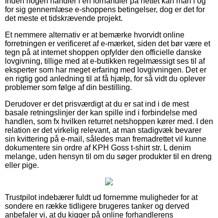
Inden nogen handler i en forhandler på nettet kan man i og
for sig gennemlæse e-shoppens betingelser, dog er det for
det meste et tidskrævende projekt.
Et nemmere alternativ er at bemærke hvorvidt online
forretningen er verificeret af e-mærket, siden det bør være et
tegn på at internet shoppen opfylder den officielle danske
lovgivning, tillige med at e-butikken regelmæssigt ses til af
eksperter som har meget erfaring med lovgivningen. Det er
en rigtig god anledning til at få hjælp, for så vidt du oplever
problemer som følge af din bestilling.
Derudover er det prisværdigt at du er sat ind i de mest
basale retningslinjer der kan spille ind i forbindelse med
handlen, som fx hvilken returret netshoppen kører med. I den
relation er det virkelig relevant, at man stadigvæk bevarer
sin kvittering på e-mail, således man fremadrettet vil kunne
dokumentere sin ordre af KPH Goss t-shirt str. L denim
melange, uden hensyn til om du søger produkter til en dreng
eller pige.
Trustpilot indebærer fuldt ud fornemme muligheder for at
sondere en række tidligere brugeres tanker og derved
anbefaler vi, at du kigger på online forhandlerens