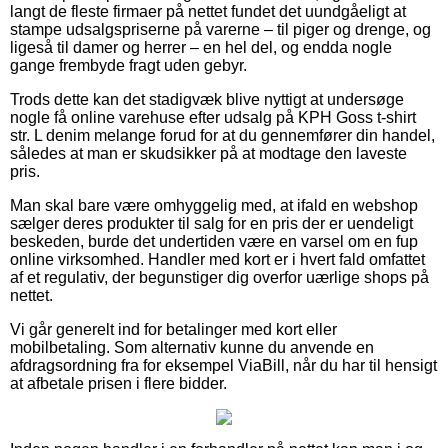
langt de fleste firmaer på nettet fundet det uundgåeligt at
stampe udsalgspriserne på varerne – til piger og drenge, og
ligeså til damer og herrer – en hel del, og endda nogle
gange frembyde fragt uden gebyr.
Trods dette kan det stadigvæk blive nyttigt at undersøge
nogle få online varehuse efter udsalg på KPH Goss t-shirt
str. L denim melange forud for at du gennemfører din handel,
således at man er skudsikker på at modtage den laveste
pris.
Man skal bare være omhyggelig med, at ifald en webshop
sælger deres produkter til salg for en pris der er uendeligt
beskeden, burde det undertiden være en varsel om en fup
online virksomhed. Handler med kort er i hvert fald omfattet
af et regulativ, der begunstiger dig overfor uærlige shops på
nettet.
Vi går generelt ind for betalinger med kort eller
mobilbetaling. Som alternativ kunne du anvende en
afdragsordning fra for eksempel ViaBill, når du har til hensigt
at afbetale prisen i flere bidder.