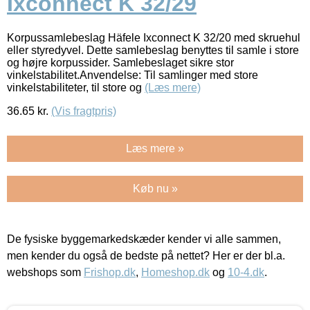
Ixconnect K 32/29
Korpussamlebeslag Häfele Ixconnect K 32/20 med skruehul
eller styredyvel. Dette samlebeslag benyttes til samle i store
og højre korpussider. Samlebeslaget sikre stor
vinkelstabilitet.Anvendelse: Til samlinger med store
vinkelstabiliteter, til store og
(Læs mere)
36.65
kr.
(Vis fragtpris)
Læs mere »
Køb nu »
De fysiske byggemarkedskæder kender vi alle sammen,
men kender du også de bedste på nettet? Her er der bl.a.
webshops som
Frishop.dk
,
Homeshop.dk
og
10-4.dk
.