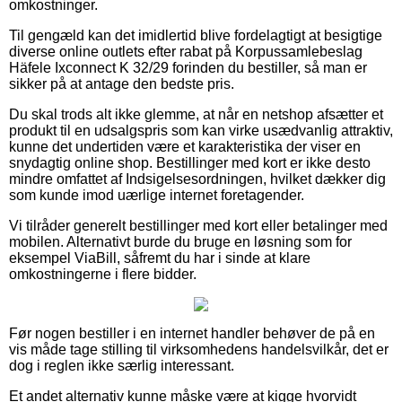
omkostninger.
Til gengæld kan det imidlertid blive fordelagtigt at besigtige
diverse online outlets efter rabat på Korpussamlebeslag
Häfele Ixconnect K 32/29 forinden du bestiller, så man er
sikker på at antage den bedste pris.
Du skal trods alt ikke glemme, at når en netshop afsætter et
produkt til en udsalgspris som kan virke usædvanlig attraktiv,
kunne det undertiden være et karakteristika der viser en
snydagtig online shop. Bestillinger med kort er ikke desto
mindre omfattet af Indsigelsesordningen, hvilket dækker dig
som kunde imod uærlige internet foretagender.
Vi tilråder generelt bestillinger med kort eller betalinger med
mobilen. Alternativt burde du bruge en løsning som for
eksempel ViaBill, såfremt du har i sinde at klare
omkostningerne i flere bidder.
Før nogen bestiller i en internet handler behøver de på en
vis måde tage stilling til virksomhedens handelsvilkår, det er
dog i reglen ikke særlig interessant.
Et andet alternativ kunne måske være at kigge hvorvidt