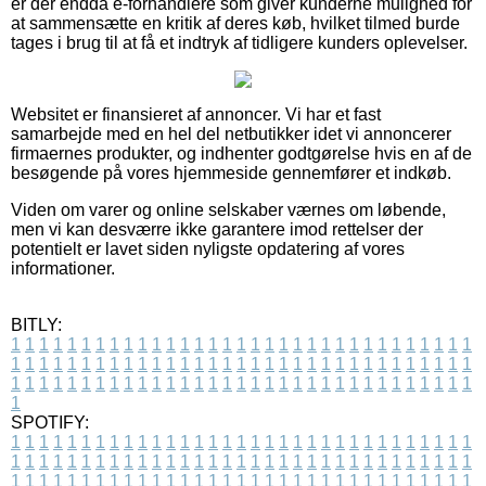
er der endda e-forhandlere som giver kunderne mulighed for
at sammensætte en kritik af deres køb, hvilket tilmed burde
tages i brug til at få et indtryk af tidligere kunders oplevelser.
Websitet er finansieret af annoncer. Vi har et fast
samarbejde med en hel del netbutikker idet vi annoncerer
firmaernes produkter, og indhenter godtgørelse hvis en af de
besøgende på vores hjemmeside gennemfører et indkøb.
Viden om varer og online selskaber værnes om løbende,
men vi kan desværre ikke garantere imod rettelser der
potentielt er lavet siden nyligste opdatering af vores
informationer.
BITLY:
1
1
1
1
1
1
1
1
1
1
1
1
1
1
1
1
1
1
1
1
1
1
1
1
1
1
1
1
1
1
1
1
1
1
1
1
1
1
1
1
1
1
1
1
1
1
1
1
1
1
1
1
1
1
1
1
1
1
1
1
1
1
1
1
1
1
1
1
1
1
1
1
1
1
1
1
1
1
1
1
1
1
1
1
1
1
1
1
1
1
1
1
1
1
1
1
1
1
1
1
SPOTIFY:
1
1
1
1
1
1
1
1
1
1
1
1
1
1
1
1
1
1
1
1
1
1
1
1
1
1
1
1
1
1
1
1
1
1
1
1
1
1
1
1
1
1
1
1
1
1
1
1
1
1
1
1
1
1
1
1
1
1
1
1
1
1
1
1
1
1
1
1
1
1
1
1
1
1
1
1
1
1
1
1
1
1
1
1
1
1
1
1
1
1
1
1
1
1
1
1
1
1
1