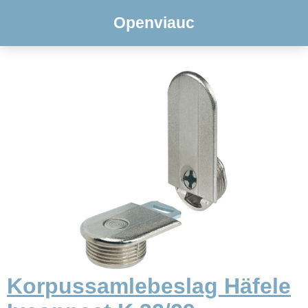
Openviauc
Korpussamlebeslag Häfele