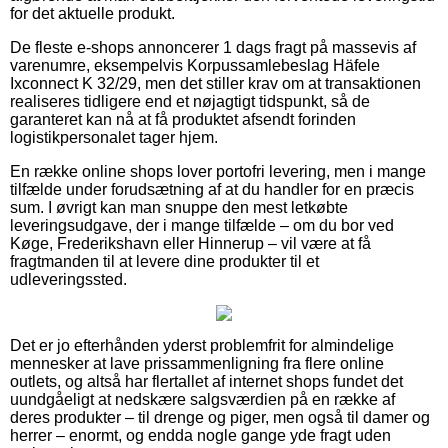
for det aktuelle produkt.
De fleste e-shops annoncerer 1 dags fragt på massevis af
varenumre, eksempelvis Korpussamlebeslag Häfele
Ixconnect K 32/29, men det stiller krav om at transaktionen
realiseres tidligere end et nøjagtigt tidspunkt, så de
garanteret kan nå at få produktet afsendt forinden
logistikpersonalet tager hjem.
En række online shops lover portofri levering, men i mange
tilfælde under forudsætning af at du handler for en præcis
sum. I øvrigt kan man snuppe den mest letkøbte
leveringsudgave, der i mange tilfælde – om du bor ved
Køge, Frederikshavn eller Hinnerup – vil være at få
fragtmanden til at levere dine produkter til et
udleveringssted.
Det er jo efterhånden yderst problemfrit for almindelige
mennesker at lave prissammenligning fra flere online
outlets, og altså har flertallet af internet shops fundet det
uundgåeligt at nedskære salgsværdien på en række af
deres produkter – til drenge og piger, men også til damer og
herrer – enormt, og endda nogle gange yde fragt uden