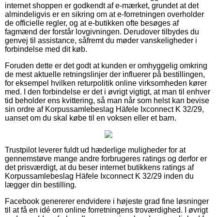
internet shoppen er godkendt af e-mærket, grundet at det
almindeligvis er en sikring om at e-forretningen overholder
de officielle regler, og at e-butikken ofte besøges af
fagmænd der forstår lovgivningen. Derudover tilbydes du
genvej til assistance, såfremt du møder vanskeligheder i
forbindelse med dit køb.
Foruden dette er det godt at kunden er omhyggelig omkring
de mest aktuelle retningslinjer der influerer på bestillingen,
for eksempel hvilken returpolitik online virksomheden kører
med. I den forbindelse er det i øvrigt vigtigt, at man til enhver
tid beholder ens kvittering, så man når som helst kan bevise
sin ordre af Korpussamlebeslag Häfele Ixconnect K 32/29,
uanset om du skal købe til en voksen eller et barn.
Trustpilot leverer fuldt ud hæderlige muligheder for at
gennemstøve mange andre forbrugeres ratings og derfor er
det prisværdigt, at du beser internet butikkens ratings af
Korpussamlebeslag Häfele Ixconnect K 32/29 inden du
lægger din bestilling.
Facebook genererer endvidere i højeste grad fine løsninger
til at få en idé om online forretningens troværdighed. I øvrigt