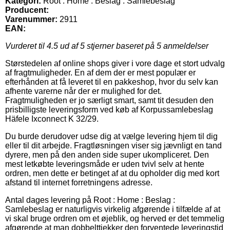
Kategori:
Root : Home : Beslag : Samlebeslag
Producent:
Varenummer:
2911
EAN:
Vurderet til
4.5
ud af 5 stjerner baseret på
5
anmeldelser
Størstedelen af online shops giver i vore dage et stort udvalg
af fragtmuligheder. En af dem der er mest populær er
efterhånden at få leveret til en pakkeshop, hvor du selv kan
afhente varerne når der er mulighed for det.
Fragtmuligheden er jo særligt smart, samt tit desuden den
prisbilligste leveringsform ved køb af Korpussamlebeslag
Häfele Ixconnect K 32/29.
Du burde derudover udse dig at vælge levering hjem til dig
eller til dit arbejde. Fragtløsningen viser sig jævnligt en tand
dyrere, men på den anden side super ukompliceret. Den
mest letkøbte leveringsmåde er uden tvivl selv at hente
ordren, men dette er betinget af at du opholder dig med kort
afstand til internet forretningens adresse.
Antal dages levering på Root : Home : Beslag :
Samlebeslag er naturligvis virkelig afgørende i tilfælde af at
vi skal bruge ordren om et øjeblik, og herved er det temmelig
afgørende at man dobbelttjekker den forventede leveringstid