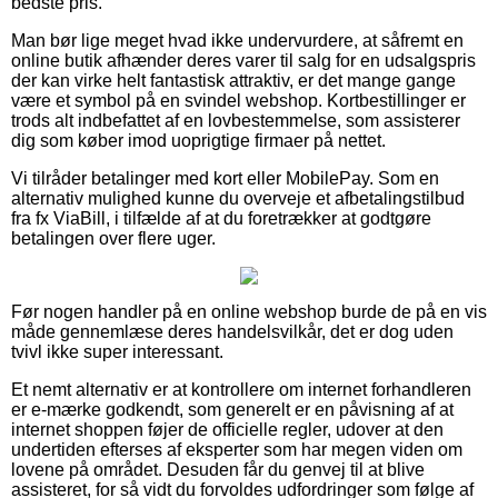
bedste pris.
Man bør lige meget hvad ikke undervurdere, at såfremt en
online butik afhænder deres varer til salg for en udsalgspris
der kan virke helt fantastisk attraktiv, er det mange gange
være et symbol på en svindel webshop. Kortbestillinger er
trods alt indbefattet af en lovbestemmelse, som assisterer
dig som køber imod uoprigtige firmaer på nettet.
Vi tilråder betalinger med kort eller MobilePay. Som en
alternativ mulighed kunne du overveje et afbetalingstilbud
fra fx ViaBill, i tilfælde af at du foretrækker at godtgøre
betalingen over flere uger.
Før nogen handler på en online webshop burde de på en vis
måde gennemlæse deres handelsvilkår, det er dog uden
tvivl ikke super interessant.
Et nemt alternativ er at kontrollere om internet forhandleren
er e-mærke godkendt, som generelt er en påvisning af at
internet shoppen føjer de officielle regler, udover at den
undertiden efterses af eksperter som har megen viden om
lovene på området. Desuden får du genvej til at blive
assisteret, for så vidt du forvoldes udfordringer som følge af