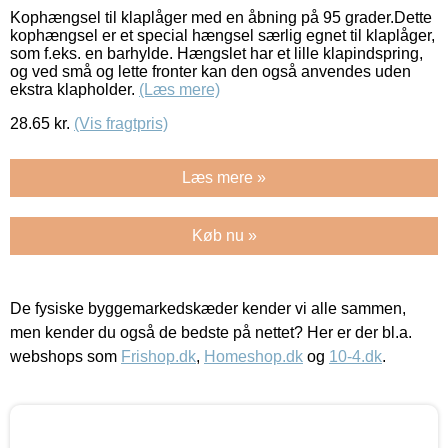
Kophængsel til klaplåger med en åbning på 95 grader.Dette
kophængsel er et special hængsel særlig egnet til klaplåger,
som f.eks. en barhylde. Hængslet har et lille klapindspring,
og ved små og lette fronter kan den også anvendes uden
ekstra klapholder.
(Læs mere)
28.65
kr.
(Vis fragtpris)
Læs mere »
Køb nu »
De fysiske byggemarkedskæder kender vi alle sammen,
men kender du også de bedste på nettet? Her er der bl.a.
webshops som
Frishop.dk
,
Homeshop.dk
og
10-4.dk
.