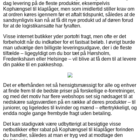
dag levering på de fleste produkter, eksempelvis
Kophængsel til klaplåger, men som imidlertid stiller krav om
at ordren køres igennem før et aftalt tidspunkt, således at de
sandsynligvis kan nå at få dit nye produkt ud af døren forud
for at de logistikansatte har fyraften.
Visse internet butikker yder portofri fragt, men ofte er det
forbeholdt når du indkøber for et fastsat beløb. I øvrigt burde
man udvælge den billigste leveringsudgave, der i de fleste
tilfælde – ligegyldigt om du bor tæt på Hørsholm,
Frederikshavn eller Helsinge – vil blive at få dem til at levere
din pakke til en pakkeshop.
Det er efterhånden ret så hensigtsmæssigt for alle og enhver
at finde frem til de bedste priser på forskellige e-forretninger,
og med det motiv har flere webshops set sig nødsaget til at
nedskære salgsværdien på en række af deres produkter – til
juniorer, og ligeledes til kvinder og mænd – eftertrykkeligt, og
endda nogle gange frembyde fragt uden betaling.
Det kan stadigvæk være udbytterigt at besigtige visse
netbutikker efter rabat på Kophængsel til klaplåger forinden
du handler, således at man er tryg ved at modtage den