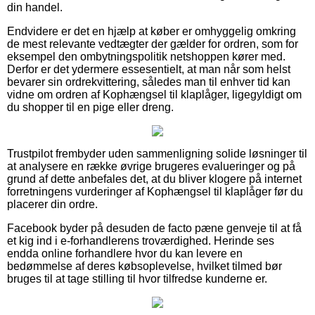
din handel.
Endvidere er det en hjælp at køber er omhyggelig omkring
de mest relevante vedtægter der gælder for ordren, som for
eksempel den ombytningspolitik netshoppen kører med.
Derfor er det ydermere essesentielt, at man når som helst
bevarer sin ordrekvittering, således man til enhver tid kan
vidne om ordren af Kophængsel til klaplåger, ligegyldigt om
du shopper til en pige eller dreng.
Trustpilot frembyder uden sammenligning solide løsninger til
at analysere en række øvrige brugeres evalueringer og på
grund af dette anbefales det, at du bliver klogere på internet
forretningens vurderinger af Kophængsel til klaplåger før du
placerer din ordre.
Facebook byder på desuden de facto pæne genveje til at få
et kig ind i e-forhandlerens troværdighed. Herinde ses
endda online forhandlere hvor du kan levere en
bedømmelse af deres købsoplevelse, hvilket tilmed bør
bruges til at tage stilling til hvor tilfredse kunderne er.