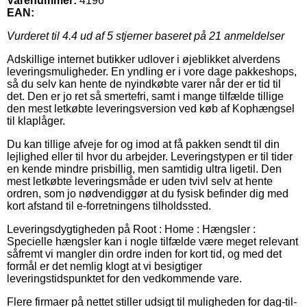
Varenummer:
4196
EAN:
Vurderet til
4.4
ud af 5 stjerner baseret på
21
anmeldelser
Adskillige internet butikker udlover i øjeblikket alverdens
leveringsmuligheder. En yndling er i vore dage pakkeshops,
så du selv kan hente de nyindkøbte varer når der er tid til
det. Den er jo ret så smertefri, samt i mange tilfælde tillige
den mest letkøbte leveringsversion ved køb af Kophængsel
til klaplåger.
Du kan tillige afveje for og imod at få pakken sendt til din
lejlighed eller til hvor du arbejder. Leveringstypen er til tider
en kende mindre prisbillig, men samtidig ultra ligetil. Den
mest letkøbte leveringsmåde er uden tvivl selv at hente
ordren, som jo nødvendiggør at du fysisk befinder dig med
kort afstand til e-forretningens tilholdssted.
Leveringsdygtigheden på Root : Home : Hængsler :
Specielle hængsler kan i nogle tilfælde være meget relevant
såfremt vi mangler din ordre inden for kort tid, og med det
formål er det nemlig klogt at vi besigtiger
leveringstidspunktet for den vedkommende vare.
Flere firmaer på nettet stiller udsigt til muligheden for dag-til-