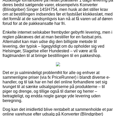
Adskillige forhandlere på nettet præsterer 1 dags levering på
deres bedst sælgende varer, eksempelvis Konverter
(Blindgriber) Singer 14SH754, men husk at det stiller krav
om at bestillingen indsendes før et fastslået klokkeslæt, med
det formål at de sandsynligvis kan nå at få varen ud af døren
forud for at de pakkeansatte har fri.
Enkelte internet selskaber frembyder gebyrfri levering, men i
reglen påkræves det at man bestiller for en fastsat pris.
Alternativt kan man udse dig den billigste metode til
levering, der typisk – ligegyldigt om du opholder sig ved
Helsingør, Slagelse eller Hundested – vil være at få
fragtmanden til at bringe bestillingen til en pakkeshop.
Det er jo ualmindeligt problemfrit for alle og enhver at
sammenligne priser (via fx PriceRunner) i blandt diverse e-
handler, og til tak har en hel del online forhandlere set sig
tvunget til at sænke udsalgspriserne på produkterne – til
piger og drenge, og tillige også til damer og herrer –
betragteligt, og endda nogle gange yde levering uden
beregning.
Dog kan det imidlertid blive rentabelt at sammenholde et par
online varehuse efter udsalg på Konverter (Blindgriber)