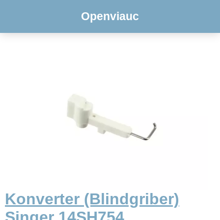
Openviauc
Konverter (Blindgriber)
Singer 14SH754