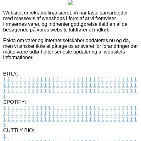
Websitet er reklamefinansieret. Vi har faste samarbejder
med massevis af webshops i form af at vi fremviser
firmaernes varer, og indhenter godtgørelse ifald en af de
besøgende på vores website fuldfører et indkøb.
Fakta om varer og internet selskaber opdateres nu og da,
men vi ønsker ikke at påtage os ansvaret for forandringer der
måtte være udført efter seneste opdatering af websitets
informationer.
BITLY:
1
1
1
1
1
1
1
1
1
1
1
1
1
1
1
1
1
1
1
1
1
1
1
1
1
1
1
1
1
1
1
1
1
1
1
1
1
1
1
1
1
1
1
1
1
1
1
1
1
1
1
1
1
1
1
1
1
1
1
1
1
1
1
1
1
1
1
1
1
1
1
1
1
1
1
1
1
1
1
1
1
1
1
1
1
1
1
1
1
1
1
1
1
1
1
1
1
1
1
1
SPOTIFY:
1
1
1
1
1
1
1
1
1
1
1
1
1
1
1
1
1
1
1
1
1
1
1
1
1
1
1
1
1
1
1
1
1
1
1
1
1
1
1
1
1
1
1
1
1
1
1
1
1
1
1
1
1
1
1
1
1
1
1
1
1
1
1
1
1
1
1
1
1
1
1
1
1
1
1
1
1
1
1
1
1
1
1
1
1
1
1
1
1
1
1
1
1
1
1
1
1
1
1
1
CUTTLY BIO:
1