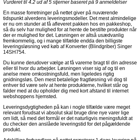
Vurderet til
4.2
ud af 5 stjerner baseret på
9
anmeldelser
En masse forretninger på nettet giver på nuværende
tidspunkt alverdens leveringsmodeller. Det mest almindelige
er nu om stunder at få afleveret pakken hos en pakkeshop,
så du selv har mulighed for at hente de bestilte produkter når
der er mulighed for det. Løsningen er altså usædvanlig
fremkommelig, og i mange tilfælde endda den billigste
leveringsløsning ved køb af Konverter (Blindgriber) Singer
14SH754.
Du kunne derudover vælge at få varerne bragt til din adresse
eller til hvor du arbejder. Løsningen viser sig af og til en
anelse mere omkostningsfuld, men ligeledes rigtig
gnidningsløs. Den mest betalelige fragtløsning vil dog til
enhver tid være selv at hente produkterne, hvilket står og
falder med at du opholder dig med kort afstand til internet
webshoppens hjemsted.
Leveringsdygtigheden på kan i nogle tilfælde være meget
relevant forudsat vi absolut skal bruge dine nye varer lige
om lidt, så med det formål er det naturligvis meningsfuldt at
du checker den anslåede leveringstid for det pågældende
produkt.