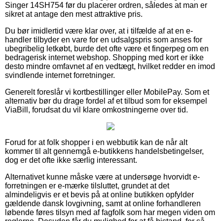
Singer 14SH754 før du placerer ordren, således at man er
sikret at antage den mest attraktive pris.
Du bør imidlertid være klar over, at i tilfælde af at en e-
handler tilbyder en vare for en udsalgspris som anses for
ubegribelig letkøbt, burde det ofte være et fingerpeg om en
bedragerisk internet webshop. Shopping med kort er ikke
desto mindre omfavnet af en vedtægt, hvilket redder en imod
svindlende internet forretninger.
Generelt foreslår vi kortbestillinger eller MobilePay. Som et
alternativ bør du drage fordel af et tilbud som for eksempel
ViaBill, forudsat du vil klare omkostningerne over tid.
Forud for at folk shopper i en webbutik kan de når alt
kommer til alt gennemgå e-butikkens handelsbetingelser,
dog er det ofte ikke særlig interessant.
Alternativet kunne måske være at undersøge hvorvidt e-
forretningen er e-mærke tilsluttet, grundet at det
almindeligvis er et bevis på at online butikken opfylder
gældende dansk lovgivning, samt at online forhandleren
løbende føres tilsyn med af fagfolk som har megen viden om