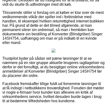
reglerne. Desuden får du mulighed for at få bistand, for så
vidt du skulle få udfordringer med dit køb.
Tilsvarende stiller vi forslag om at køber er klar over de mest
vedkommende vilkår der spiller ind i forbindelse med
handlen, til eksempel hvilken returrettighed internet butikken
har. På grund af dette er det tilmed afgørende, at man
permanent sikrer sin ordremail, så man i fremtiden kan
dokumentere sin bestilling af Konverter (Blindgriber) Singer
14SH754, uafhængig om man er på indkøb til en kvinde
eller mand.
Trustpilot byder på sådan set pæne løsninger til at se
nærmere på en stor gruppe aktuelle brugeres iagttagelser og
derfor er det fornuftigt, at du besigtiger online virksomhedens
anmeldelser af Konverter (Blindgriber) Singer 14SH754 før
du placerer din ordre.
Facebook fremskaffer tillige fuldt ud fornemme løsninger til
at få indsigt i netbutikkens troværdighed. Foruden det møder
vi nogle e-firmaer hvor kunder kan aflevere en kritik af
virksomhedens service, hvilket desuden burde tages i brug
til at bedømme tilfredsheden hos kunderne.