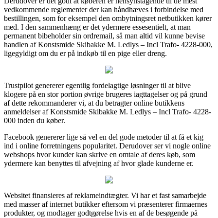
Derudover er det godt at køberen er hensynstagende til de mest
vedkommende reglementer der kan håndhæves i forbindelse med
bestillingen, som for eksempel den ombytningsret netbutikken kører
med. I den sammenhæng er det ydermere essesentielt, at man
permanent bibeholder sin ordremail, så man altid vil kunne bevise
handlen af Konstsmide Skibakke M. Ledlys – Incl Trafo- 4228-000,
ligegyldigt om du er på indkøb til en pige eller dreng.
Trustpilot genererer egentlig fordelagtige løsninger til at blive
klogere på en stor portion øvrige brugeres iagttagelser og på grund
af dette rekommanderer vi, at du betragter online butikkens
anmeldelser af Konstsmide Skibakke M. Ledlys – Incl Trafo- 4228-
000 inden du køber.
Facebook genererer lige så vel en del gode metoder til at få et kig
ind i online forretningens popularitet. Derudover ser vi nogle online
webshops hvor kunder kan skrive en omtale af deres køb, som
ydermere kan benyttes til afvejning af hvor glade kunderne er.
Websitet finansieres af reklameindtægter. Vi har et fast samarbejde
med masser af internet butikker eftersom vi præsenterer firmaernes
produkter, og modtager godtgørelse hvis en af de besøgende på