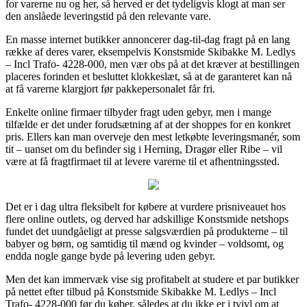
for varerne nu og her, så herved er det tydeligvis klogt at man ser
den anslåede leveringstid på den relevante vare.
En masse internet butikker annoncerer dag-til-dag fragt på en lang
række af deres varer, eksempelvis Konstsmide Skibakke M. Ledlys
– Incl Trafo- 4228-000, men vær obs på at det kræver at bestillingen
placeres forinden et besluttet klokkeslæt, så at de garanteret kan nå
at få varerne klargjort før pakkepersonalet får fri.
Enkelte online firmaer tilbyder fragt uden gebyr, men i mange
tilfælde er det under forudsætning af at der shoppes for en konkret
pris. Ellers kan man overveje den mest letkøbte leveringsmanér, som
tit – uanset om du befinder sig i Herning, Dragør eller Ribe – vil
være at få fragtfirmaet til at levere varerne til et afhentningssted.
Det er i dag ultra fleksibelt for købere at vurdere prisniveauet hos
flere online outlets, og derved har adskillige Konstsmide netshops
fundet det uundgåeligt at presse salgsværdien på produkterne – til
babyer og børn, og samtidig til mænd og kvinder – voldsomt, og
endda nogle gange byde på levering uden gebyr.
Men det kan immervæk vise sig profitabelt at studere et par butikker
på nettet efter tilbud på Konstsmide Skibakke M. Ledlys – Incl
Trafo- 4228-000 før du køber, således at du ikke er i tvivl om at