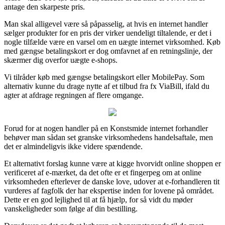
antage den skarpeste pris.
Man skal alligevel være så påpasselig, at hvis en internet handler
sælger produkter for en pris der virker uendeligt tiltalende, er det i
nogle tilfælde være en varsel om en uægte internet virksomhed. Køb
med gængse betalingskort er dog omfavnet af en retningslinje, der
skærmer dig overfor uægte e-shops.
Vi tilråder køb med gængse betalingskort eller MobilePay. Som
alternativ kunne du drage nytte af et tilbud fra fx ViaBill, ifald du
agter at afdrage regningen af flere omgange.
Forud for at nogen handler på en Konstsmide internet forhandler
behøver man sådan set granske virksomhedens handelsaftale, men
det er almindeligvis ikke videre spændende.
Et alternativt forslag kunne være at kigge hvorvidt online shoppen er
verificeret af e-mærket, da det ofte er et fingerpeg om at online
virksomheden efterlever de danske love, udover at e-forhandleren tit
vurderes af fagfolk der har ekspertise inden for lovene på området.
Dette er en god lejlighed til at få hjælp, for så vidt du møder
vanskeligheder som følge af din bestilling.