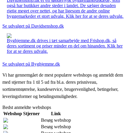
Davidsenshop.dk er en sønderjysk byggemarkedskæde, som
også har butikker andre steder i landet. De sælger desuden
rigtig meget over nettet, og har ligesom de andre online
byggemarkeder et stort udvalg. Klik her for at se deres udvalg.
Se udvalget på Davidsenshop.dk
Byghjemme.dk drives i tæt samarbejde med Frishop.dk, så
deres sortiment og priser minder en del om hinanden. Klik her
for at se deres udvalg.
Se udvalget på Byghjemme.dk
Vi har gennemgået de mest populære webshops og anmeldt dem
med stjerner fra 1 til 5 ud fra bl.a. deres prisniveau,
sortimentstørrelse, kundeservice, brugervenlighed, betingelser,
leveringsformer og betalingsmuligheder.
Bedst anmeldte webshops
Webshop
Stjerner
Link
Besøg webshop
Besøg webshop