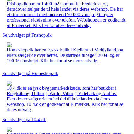
Frishop.dk har en 1.400 m2 stor butik i Fredericia, og
derudover sælger de til hele landet via deres webshop. De har
et stort sortiment med mere end 50.000 varer, og tilbyder
professionel rådgivning over telefon. Webshoppen er godkendt
af E-mærket. Klik her for at se deres udvalg.
Se udvalget på Frishop.dk
Homeshop.dk har en fysisk butik i Kjellerup i Midtjylland, og
ellers sælger de over nettet. De startede tilbage i 2004, og er
100 % danskejet. Klik her for at se deres udvalg.
Se udvalget på Homeshop.dk
10-4.dk er en jysk byggemarkedskæde, som har butikker i
Ringkøbing, Ulfborg, Varde, Viborg, Videbæk og Aarhus.
Derudover sælger de en hel del til hele landet via deres
webshop. 10-4.dk er godkendt af E-mærket. Klik her for at se
deres udvalg.
Se udvalget på 10-4.dk