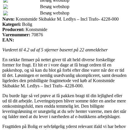
Besøg webshop
Besøg webshop
Besøg webshop
Navn:
Konstsmide Skibakke M. Ledlys – Incl Trafo- 4228-000
Kategori:
Bolig
Producent:
Konstsmide
Varenummer:
70876
EAN:
Vurderet til
4.2
ud af 5 stjerner baseret på
22
anmeldelser
En række firmaer på nettet giver til alt held diverse forskellige
former for fragt. Et hit er i vore dage at få bragt ordren til en
pakkeshop, og så kan du blot gå forbi efter dine varer når der er tid
til det. Løsningen er nemlig usædvanlig ukompliceret, samt desuden
ligeledes den prisbilligste fragtmetode ved køb af Konstsmide
Skibakke M. Ledlys – Incl Trafo- 4228-000.
Du burde lige så vel prøve at få pakken bragt til din lejlighed eller
ud til dit arbejde. Leveringstypen bliver somme tider en anelse mere
omkostningsfuld, men endda temmelig let. Den billigste
leveringsløsning er unægtelig at du selv henter varerne, men det står
og falder med at du lever i nærheden af e-butikkens arbejdslager.
Fragttiden på Bolig er selvfølgelig yderst relevant ifald vi har behov