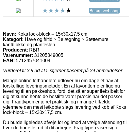
Besøg webshop
Navn:
Koks lock-block – 15x30x17,5 cm
Kategori:
Have og fritid > Belægning > Støttemure,
kantblokke og plantesten
Producent:
RBR
Varenummer:
31205349005
EAN:
5712457041004
Vurderet til
3.9
ud af 5 stjerner baseret på
34
anmeldelser
Mange online forhandlere udlover nu om dage et hav af
forskellige leveringsmetoder. En af favoritterne er lige nu
levering til en pakkeshop, fordi det så er super fleksibelt for
dig at kunne hente de bestilte varer præcis når det passer
dig. Fragttypen er jo ret praktisk, og i mange tilfælde
ydermere den mest letkøbte slags levering ved køb af Koks
lock-block – 15x30x17,5 cm.
Du burde ligeledes afveje for og imod at vælge afsending til
hvor du bor eller ud til dit arbejde. Fragttypen viser sig i