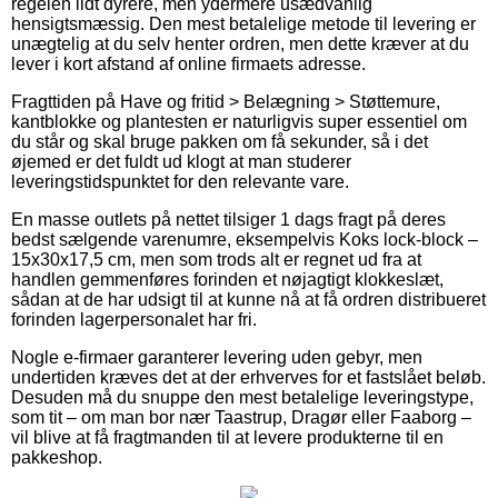
regelen lidt dyrere, men ydermere usædvanlig
hensigtsmæssig. Den mest betalelige metode til levering er
unægtelig at du selv henter ordren, men dette kræver at du
lever i kort afstand af online firmaets adresse.
Fragttiden på Have og fritid > Belægning > Støttemure,
kantblokke og plantesten er naturligvis super essentiel om
du står og skal bruge pakken om få sekunder, så i det
øjemed er det fuldt ud klogt at man studerer
leveringstidspunktet for den relevante vare.
En masse outlets på nettet tilsiger 1 dags fragt på deres
bedst sælgende varenumre, eksempelvis Koks lock-block –
15x30x17,5 cm, men som trods alt er regnet ud fra at
handlen gemmenføres forinden et nøjagtigt klokkeslæt,
sådan at de har udsigt til at kunne nå at få ordren distribueret
forinden lagerpersonalet har fri.
Nogle e-firmaer garanterer levering uden gebyr, men
undertiden kræves det at der erhverves for et fastslået beløb.
Desuden må du snuppe den mest betalelige leveringstype,
som tit – om man bor nær Taastrup, Dragør eller Faaborg –
vil blive at få fragtmanden til at levere produkterne til en
pakkeshop.