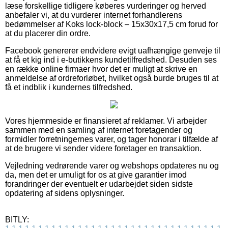
læse forskellige tidligere køberes vurderinger og herved
anbefaler vi, at du vurderer internet forhandlerens
bedømmelser af Koks lock-block – 15x30x17,5 cm forud for
at du placerer din ordre.
Facebook genererer endvidere evigt uafhængige genveje til
at få et kig ind i e-butikkens kundetilfredshed. Desuden ses
en række online firmaer hvor det er muligt at skrive en
anmeldelse af ordreforløbet, hvilket også burde bruges til at
få et indblik i kundernes tilfredshed.
Vores hjemmeside er finansieret af reklamer. Vi arbejder
sammen med en samling af internet foretagender og
formidler forretningernes varer, og tager honorar i tilfælde af
at de brugere vi sender videre foretager en transaktion.
Vejledning vedrørende varer og webshops opdateres nu og
da, men det er umuligt for os at give garantier imod
forandringer der eventuelt er udarbejdet siden sidste
opdatering af sidens oplysninger.
BITLY: