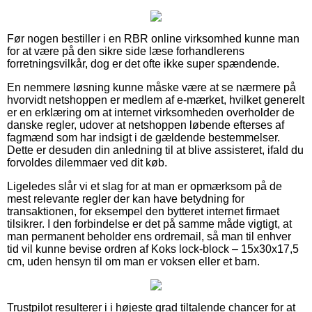
Før nogen bestiller i en RBR online virksomhed kunne man
for at være på den sikre side læse forhandlerens
forretningsvilkår, dog er det ofte ikke super spændende.
En nemmere løsning kunne måske være at se nærmere på
hvorvidt netshoppen er medlem af e-mærket, hvilket generelt
er en erklæring om at internet virksomheden overholder de
danske regler, udover at netshoppen løbende efterses af
fagmænd som har indsigt i de gældende bestemmelser.
Dette er desuden din anledning til at blive assisteret, ifald du
forvoldes dilemmaer ved dit køb.
Ligeledes slår vi et slag for at man er opmærksom på de
mest relevante regler der kan have betydning for
transaktionen, for eksempel den bytteret internet firmaet
tilsikrer. I den forbindelse er det på samme måde vigtigt, at
man permanent beholder ens ordremail, så man til enhver
tid vil kunne bevise ordren af Koks lock-block – 15x30x17,5
cm, uden hensyn til om man er voksen eller et barn.
Trustpilot resulterer i i højeste grad tiltalende chancer for at