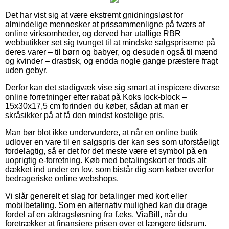
Det har vist sig at være ekstremt gnidningsløst for
almindelige mennesker at prissammenligne på tværs af
online virksomheder, og derved har utallige RBR
webbutikker set sig tvunget til at mindske salgspriserne på
deres varer – til børn og babyer, og desuden også til mænd
og kvinder – drastisk, og endda nogle gange præstere fragt
uden gebyr.
Derfor kan det stadigvæk vise sig smart at inspicere diverse
online forretninger efter rabat på Koks lock-block –
15x30x17,5 cm forinden du køber, sådan at man er
skråsikker på at få den mindst kostelige pris.
Man bør blot ikke undervurdere, at når en online butik
udlover en vare til en salgspris der kan ses som uforståeligt
fordelagtig, så er det for det meste være et symbol på en
uoprigtig e-forretning. Køb med betalingskort er trods alt
dækket ind under en lov, som bistår dig som køber overfor
bedrageriske online webshops.
Vi slår generelt et slag for betalinger med kort eller
mobilbetaling. Som en alternativ mulighed kan du drage
fordel af en afdragsløsning fra f.eks. ViaBill, når du
foretrækker at finansiere prisen over et længere tidsrum.