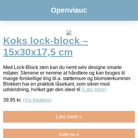
Openviauc
Koks lock-block –
15x30x17,5 cm
Med Lock-Block sten kan du nemt selv designe smarte
miljøer. Stenene er nemme at håndtere og kan bruges til
mange forskellige ting bl.a. støttemure og blomsterkummer.
Blokken har en praktisk låsekant, som sikrer mod
udskridning, hvilket gør den ideel til
(Læs mere)
39.95
kr.
(Vis fragtpris)
Læs mere »
Køb nu »