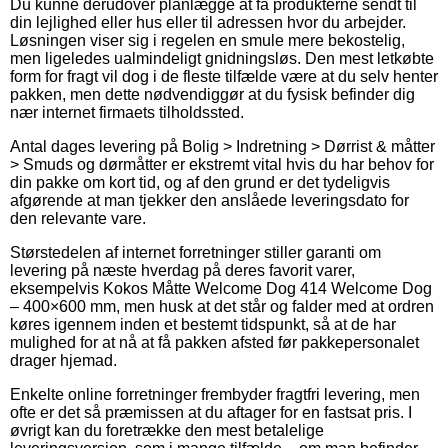
Du kunne derudover planlægge at få produkterne sendt til
din lejlighed eller hus eller til adressen hvor du arbejder.
Løsningen viser sig i regelen en smule mere bekostelig,
men ligeledes ualmindeligt gnidningsløs. Den mest letkøbte
form for fragt vil dog i de fleste tilfælde være at du selv henter
pakken, men dette nødvendiggør at du fysisk befinder dig
nær internet firmaets tilholdssted.
Antal dages levering på Bolig > Indretning > Dørrist & måtter
> Smuds og dørmåtter er ekstremt vital hvis du har behov for
din pakke om kort tid, og af den grund er det tydeligvis
afgørende at man tjekker den anslåede leveringsdato for
den relevante vare.
Størstedelen af internet forretninger stiller garanti om
levering på næste hverdag på deres favorit varer,
eksempelvis Kokos Måtte Welcome Dog 414 Welcome Dog
– 400×600 mm, men husk at det står og falder med at ordren
køres igennem inden et bestemt tidspunkt, så at de har
mulighed for at nå at få pakken afsted før pakkepersonalet
drager hjemad.
Enkelte online forretninger frembyder fragtfri levering, men
ofte er det så præmissen at du aftager for en fastsat pris. I
øvrigt kan du foretrække den mest betalelige