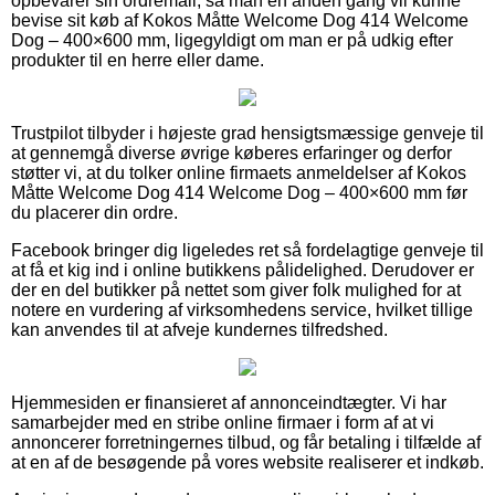
opbevarer sin ordremail, så man en anden gang vil kunne
bevise sit køb af Kokos Måtte Welcome Dog 414 Welcome
Dog – 400×600 mm, ligegyldigt om man er på udkig efter
produkter til en herre eller dame.
Trustpilot tilbyder i højeste grad hensigtsmæssige genveje til
at gennemgå diverse øvrige køberes erfaringer og derfor
støtter vi, at du tolker online firmaets anmeldelser af Kokos
Måtte Welcome Dog 414 Welcome Dog – 400×600 mm før
du placerer din ordre.
Facebook bringer dig ligeledes ret så fordelagtige genveje til
at få et kig ind i online butikkens pålidelighed. Derudover er
der en del butikker på nettet som giver folk mulighed for at
notere en vurdering af virksomhedens service, hvilket tillige
kan anvendes til at afveje kundernes tilfredshed.
Hjemmesiden er finansieret af annonceindtægter. Vi har
samarbejder med en stribe online firmaer i form af at vi
annoncerer forretningernes tilbud, og får betaling i tilfælde af
at en af de besøgende på vores website realiserer et indkøb.