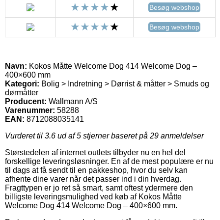
Besøg webshop
Besøg webshop
Navn:
Kokos Måtte Welcome Dog 414 Welcome Dog –
400×600 mm
Kategori:
Bolig > Indretning > Dørrist & måtter > Smuds og
dørmåtter
Producent:
Wallmann A/S
Varenummer:
58288
EAN:
8712088035141
Vurderet til
3.6
ud af 5 stjerner baseret på
29
anmeldelser
Størstedelen af internet outlets tilbyder nu en hel del
forskellige leveringsløsninger. En af de mest populære er nu
til dags at få sendt til en pakkeshop, hvor du selv kan
afhente dine varer når det passer ind i din hverdag.
Fragttypen er jo ret så smart, samt oftest ydermere den
billigste leveringsmulighed ved køb af Kokos Måtte
Welcome Dog 414 Welcome Dog – 400×600 mm.