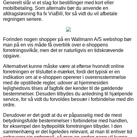
Generelt slår vi et slag for bestillinger med kort eller
mobilbetaling. Som alternativ bør du anvende en
afdragsløsning fra fx ViaBill, for så vidt du vil afbetale
regningen senere.
Forinden nogen shopper på en Wallmann A/S webshop bør
man på en vis måde få overblik over e-shoppens
forretningsvilkår, men det er naturligvis en tidskrævende
opgave.
Alternativet kunne måske være at efterse hvorvidt online
forretningen er tilsluttet e-mærket, fordi det typisk er en
indikation om at e-shoppen opererer i overensstemmelse
med de opstillede regler, udover at hjemmesiden
lejlighedsvis tilses af fagfolk der kender til de gældende
bestemmelser. Desuden tilbydes du anledning til hjælpende
service, for så vidt du forvoldes besvær i forbindelse med din
ordre.
Derudover er det godt at du er påpasselig med de mest
betydningsfulde bestemmelser i forbindelse med handlen,
for eksempel den byttepolitik forretningen tilbyder. I den
sammenhæng er det ligeledes relevant, at man til enhver tid