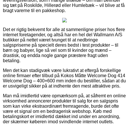
leveringsversion, som i mange tilfælde – om man befinder
sig tæt på Roskilde, Hillerød eller Humlebæk – vil blive at få
bragt varerne til en pakkeshop.
Det er rigtig bekvemt for alle at sammenligne priser hos flere
internet foretagender, og altså har en hel del Wallmann A/S
butikker på nettet været tvunget til at nedbringe
salgspriserne på specielt deres bedst i test produkter – til
børn og babyer, lige så vel som til kvinder og mænd –
drastisk, og endda nogle gange præstere fragt uden
betaling.
Men det kan stadigvæk være lukrativt at eftergå forskellige
online firmaer efter tilbud på Kokos Måtte Welcome Dog 414
Welcome Dog – 400×600 mm inden du bestiller, sådan at du
er usvigeligt sikker på at indhente den mest attraktive pris.
Man må imidlertid være opmærksom på, at såfremt en online
virksomhed annoncerer produkter til salg for en salgspris
som kan virke ekstraordinært fremragende, burde det ofte
være et signal om en bedragerisk webshop. Køb med
betalingskort er imidlertid dækket ind under en anordning,
der skærmer køberen imod svindlende internet outlets.