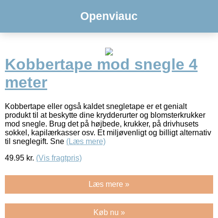
Openviauc
Kobbertape mod snegle 4
meter
Kobbertape eller også kaldet snegletape er et genialt
produkt til at beskytte dine krydderurter og blomsterkrukker
mod snegle. Brug det på højbede, krukker, på drivhusets
sokkel, kapilærkasser osv. Et miljøvenligt og billigt alternativ
til sneglegift. Sne
(Læs mere)
49.95
kr.
(Vis fragtpris)
Læs mere »
Køb nu »