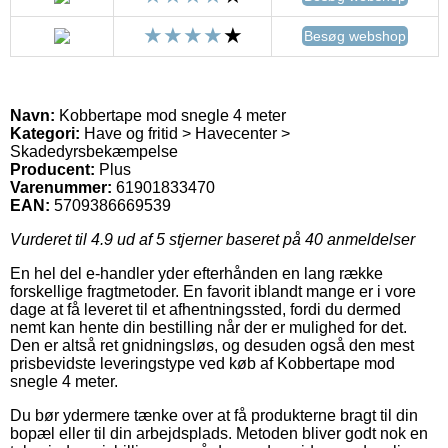
Besøg webshop
Navn:
Kobbertape mod snegle 4 meter
Kategori:
Have og fritid > Havecenter >
Skadedyrsbekæmpelse
Producent:
Plus
Varenummer:
61901833470
EAN:
5709386669539
Vurderet til
4.9
ud af 5 stjerner baseret på
40
anmeldelser
En hel del e-handler yder efterhånden en lang række
forskellige fragtmetoder. En favorit iblandt mange er i vore
dage at få leveret til et afhentningssted, fordi du dermed
nemt kan hente din bestilling når der er mulighed for det.
Den er altså ret gnidningsløs, og desuden også den mest
prisbevidste leveringstype ved køb af Kobbertape mod
snegle 4 meter.
Du bør ydermere tænke over at få produkterne bragt til din
bopæl eller til din arbejdsplads. Metoden bliver godt nok en