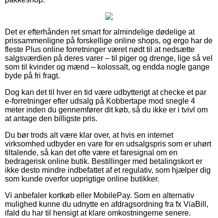
Det er efterhånden ret smart for almindelige dødelige at
prissammenligne på forskellige online shops, og ergo har de
fleste Plus online forretninger været nødt til at nedsætte
salgsværdien på deres varer – til piger og drenge, lige så vel
som til kvinder og mænd – kolossalt, og endda nogle gange
byde på fri fragt.
Dog kan det til hver en tid være udbytterigt at checke et par
e-forretninger efter udsalg på Kobbertape mod snegle 4
meter inden du gennemfører dit køb, så du ikke er i tvivl om
at antage den billigste pris.
Du bør trods alt være klar over, at hvis en internet
virksomhed udbyder en vare for en udsalgspris som er uhørt
tiltalende, så kan det ofte være et faresignal om en
bedragerisk online butik. Bestillinger med betalingskort er
ikke desto mindre indbefattet af et regulativ, som hjælper dig
som kunde overfor uoprigtige online butikker.
Vi anbefaler kortkøb eller MobilePay. Som en alternativ
mulighed kunne du udnytte en afdragsordning fra fx ViaBill,
ifald du har til hensigt at klare omkostningerne senere.