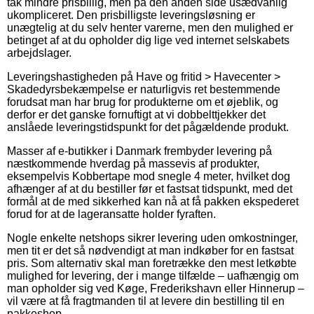
tak mindre prisbillig, men på den anden side usædvanlig
ukompliceret. Den prisbilligste leveringsløsning er
unægtelig at du selv henter varerne, men den mulighed er
betinget af at du opholder dig lige ved internet selskabets
arbejdslager.
Leveringshastigheden på Have og fritid > Havecenter >
Skadedyrsbekæmpelse er naturligvis ret bestemmende
forudsat man har brug for produkterne om et øjeblik, og
derfor er det ganske fornuftigt at vi dobbelttjekker det
anslåede leveringstidspunkt for det pågældende produkt.
Masser af e-butikker i Danmark frembyder levering på
næstkommende hverdag på massevis af produkter,
eksempelvis Kobbertape mod snegle 4 meter, hvilket dog
afhænger af at du bestiller før et fastsat tidspunkt, med det
formål at de med sikkerhed kan nå at få pakken ekspederet
forud for at de lageransatte holder fyraften.
Nogle enkelte netshops sikrer levering uden omkostninger,
men tit er det så nødvendigt at man indkøber for en fastsat
pris. Som alternativ skal man foretrække den mest letkøbte
mulighed for levering, der i mange tilfælde – uafhængig om
man opholder sig ved Køge, Frederikshavn eller Hinnerup –
vil være at få fragtmanden til at levere din bestilling til en
pakkeshop.