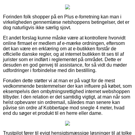
Forinden folk shopper på en Plus e-forretning kan man i
virkeligheden gennemlæse netshoppens betingelser, det er
dog naturligvis ikke særlig sjovt.
Et andet forslag kunne måske være at kontrollere hvorvidt
online firmaet er medlem af e-mærke ordningen, eftersom
det kan være en erklæring om at e-butikken forstår de
officielle danske regler, og at internet butikken tit ses til af
jurister som er indført i reglementet på området. Dette er
desuden en god genvej til assistance, for så vidt du møder
udfordringer i forbindelse med din bestilling.
Foruden dette støtter vi at man er på vagt for de mest
vedkommende bestemmelser der kan influere på købet, som
eksempelvis den ombytningsrettighed internet webshoppen
tilbyder. I den relation er det samtidig vigtigt, at man når som
helst opbevarer sin ordremail, således man senere kan
påvise sin ordre af Kobbertape mod snegle 4 meter, hvad
end du søger et produkt til en herre eller dame.
Trustpilot fører til evigt hensigtsmæssige løsninger til at tolke